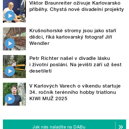
Viktor Braunreiter oživuje Karlovarsko
příběhy. Chystá nové divadelní projekty
Krušnohorské stromy jsou jako staří
dědci, říká karlovarský fotograf Jiří
Wendler
Petr Richter našel v divadle lásku
i životní poslání. Na jevišti září už šest
desetiletí
V Karlových Varech o víkendu startuje
34. ročník terénního hobby triatlonu
KIWI MUŽ 2025
Jak nás naladíte na DABu