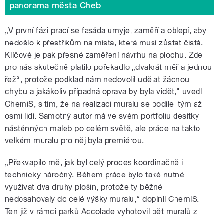
panorama města Cheb
„V první fázi prací se fasáda umyje, zaměří a oblepí, aby
nedošlo k přestřikům na místa, která musí zůstat čistá.
Klíčové je pak přesné zaměření návrhu na plochu. Zde
pro nás skutečně platilo pořekadlo „dvakrát měř a jednou
řež“, protože podklad nám nedovolil udělat žádnou
chybu a jakákoliv případná oprava by byla vidět," uvedl
ChemiS, s tím, že na realizaci muralu se podílel tým až
osmi lidí. Samotný autor má ve svém portfoliu desítky
nástěnných maleb po celém světě, ale práce na takto
velkém muralu pro něj byla premiérou.
„Překvapilo mě, jak byl celý proces koordinačně i
technicky náročný. Během práce bylo také nutné
využívat dva druhy plošin, protože ty běžné
nedosahovaly do celé výšky muralu,“ doplnil ChemiS.
Ten již v rámci parků Accolade vyhotovil pět muralů z