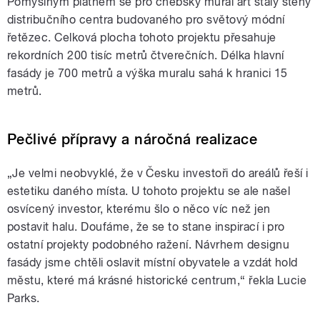
Pomyslným plátnem se pro chebský mural art staly stěny
distribučního centra budovaného pro světový módní
řetězec. Celková plocha tohoto projektu přesahuje
rekordních 200 tisíc metrů čtverečních. Délka hlavní
fasády je 700 metrů a výška muralu sahá k hranici 15
metrů.
Pečlivé přípravy a náročná realizace
„Je velmi neobvyklé, že v Česku investoři do areálů řeší i
estetiku daného místa. U tohoto projektu se ale našel
osvícený investor, kterému šlo o něco víc než jen
postavit halu. Doufáme, že se to stane inspirací i pro
ostatní projekty podobného ražení. Návrhem designu
fasády jsme chtěli oslavit místní obyvatele a vzdát hold
městu, které má krásné historické centrum,“ řekla Lucie
Parks.