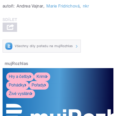
autoři:
Andrea Vajnar
,
Marie Fridrichová
,
nkr
Všechny díly pořadu na mujRozhlas
mujRozhlas
Hry a četby
Krimi
Pohádky
Pořady
Živé vysílání