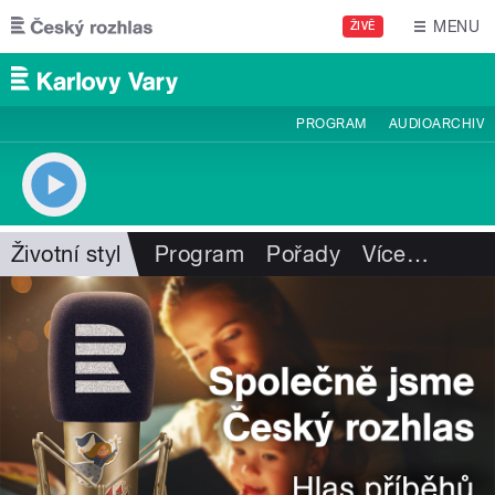
Přejít k hlavnímu obsahu
MENU
ŽIVĚ
PROGRAM
AUDIOARCHIV
Životní styl
Program
Pořady
Více
…