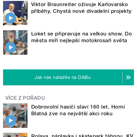
Viktor Braunreiter oživuje Karlovarsko
příběhy. Chystá nové divadelní projekty
Loket se připravuje na velkou show. Do
města míří nejlepší motokrosaři světa
Jak nás naladíte na DABu
VÍCE Z POŘADU
Dobrovolní hasiči slaví 160 let. Horní
Blatná zve na největší akci roku
Rolava, náplavka i skatepark táhnou. KV