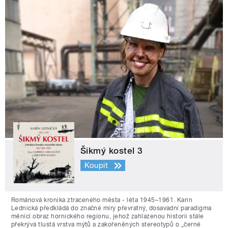
Šikmý kostel 3
Koupit
Románová kronika ztraceného města - léta 1945–1961. Karin
Lednická předkládá do značné míry převratný, dosavadní paradigma
měnící obraz hornického regionu, jehož zahlazenou historii stále
překrývá tlustá vrstva mýtů a zakořeněných stereotypů o „černé