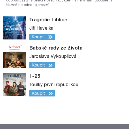
dobrodružství s pěticí trosečníků, kteří na něm našli útočiště, a
hlavně nejedno tajemství.
Tragédie Liblice
Jiří Havelka
Koupit
Babské rady ze života
Jaroslava Vykoupilová
Koupit
1-25
Toulky první republikou
Koupit