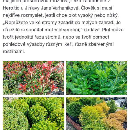
má jinou prostorovou možnost,“ říká zahradnice z
Heroltic u Jihlavy Jana Varhaníková. Člověk si musí
nejdříve rozmyslet, jestli chce plot vysoký nebo nízký.
„Nemůžete velké stromy zasadit do malých zahrad. Je
důležité si spočítat metry čtvereční,“ dodává. Plot může
tvořit jednolitá řada stromů, nebo se tvoří pomocí
pohledové výsadby různými keři, různě zbarvenými
rostlinami.