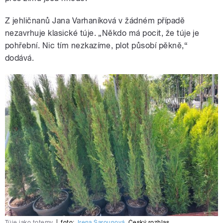
Z jehličnanů Jana Varhaníková v žádném případě
nezavrhuje klasické túje. „Někdo má pocit, že túje je
pohřební. Nic tím nezkazíme, plot působí pěkně,“
dodává.
Túje jako totemy
|
foto:
Irena Šarounová
,
Český rozhlas