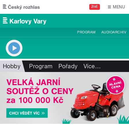
Přejít k hlavnímu obsahu
MENU
ŽIVĚ
PROGRAM
AUDIOARCHIV
Hobby
Program
Pořady
Více
…