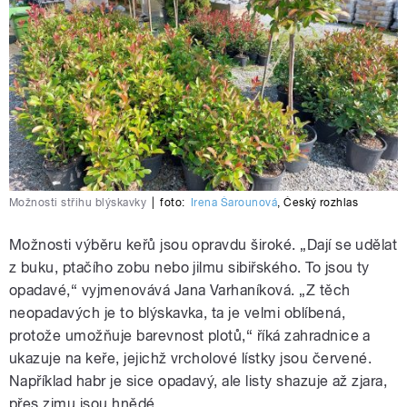
Možnosti střihu blýskavky
|
foto:
Irena Šarounová
,
Český rozhlas
Možnosti výběru keřů jsou opravdu široké. „Dají se udělat
z buku, ptačího zobu nebo jilmu sibiřského. To jsou ty
opadavé,“ vyjmenovává Jana Varhaníková. „Z těch
neopadavých je to blýskavka, ta je velmi oblíbená,
protože umožňuje barevnost plotů,“ říká zahradnice a
ukazuje na keře, jejichž vrcholové lístky jsou červené.
Například habr je sice opadavý, ale listy shazuje až zjara,
přes zimu jsou hnědé.