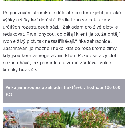
Při pořizování stromků je důležité předem zjistit, do jaké
výšky a šířky keř dorůstá. Podle toho se pak také v
určitých rozestupech sází. „Základem pro živé ploty je
redukovat. První chybou, co dělají klienti je to, že chtějí
rychle živý plot, tak nezastřihávají,“ říká zahradnice.
Zastřihávání je možné i několikrát do roka kromě zimy,
kdy jsou keře ve vegetačním klidu. Pokud se živý plot
nezastřihává, tak přeroste a u země zůstávají volné
kmínky bez větví.
Velká jarní soutěž o zahradní traktůrek v hodnotě 100 000
Kč!