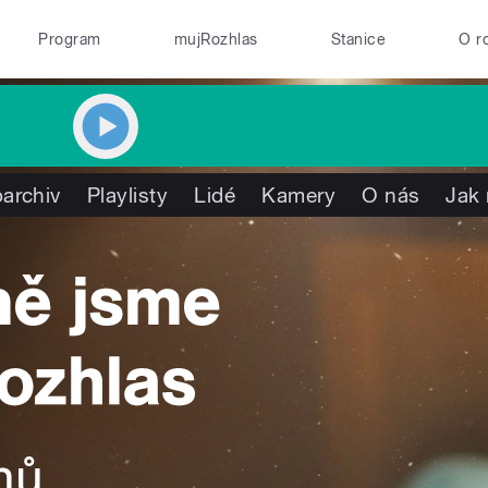
Program
mujRozhlas
Stanice
O r
archiv
Playlisty
Lidé
Kamery
O nás
Jak 