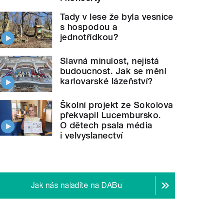
Tady v lese že byla vesnice
s hospodou a
jednotřídkou?
Slavná minulost, nejistá
budoucnost. Jak se mění
karlovarské lázeňství?
Školní projekt ze Sokolova
překvapil Lucembursko.
O dětech psala média
i velvyslanectví
Jak nás naladíte na DABu