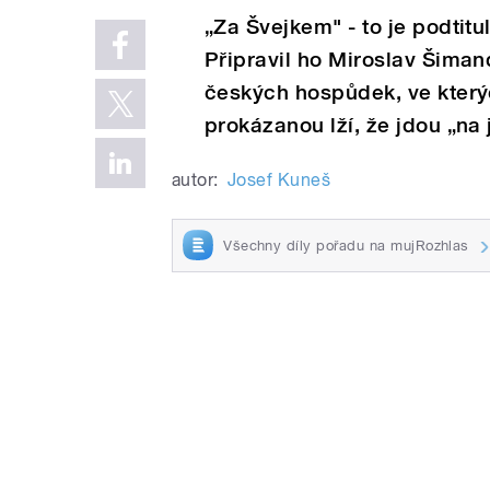
„Za Švejkem" - to je podtitu
Připravil ho Miroslav Šiman
českých hospůdek, ve kterýc
prokázanou lží, že jdou „na 
autor:
Josef Kuneš
Všechny díly pořadu na mujRozhlas