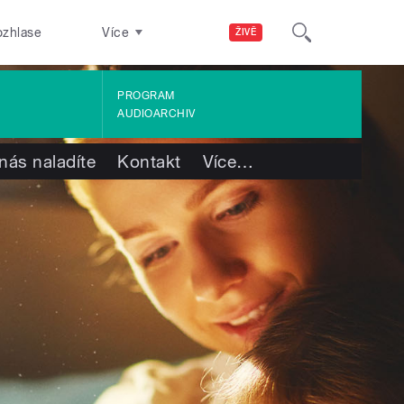
ozhlase
Více
ŽIVĚ
PROGRAM
AUDIOARCHIV
nás naladíte
Kontakt
Více
…