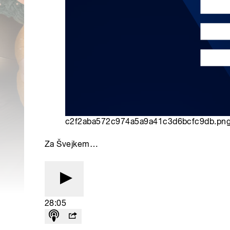
c2f2aba572c974a5a9a41c3d6bcfc9db.pn
Za Švejkem…
28:05