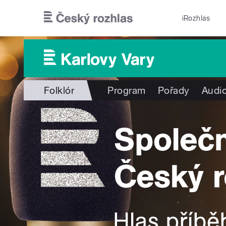
Přejít k hlavnímu obsahu
iRozhlas
Folklór
Program
Pořady
Audio