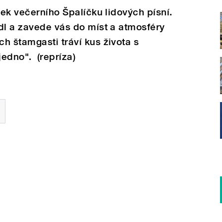
lek večerního Špalíčku lidových písní.
dl a zavede vás do míst a atmosféry
h štamgasti tráví kus života s
jedno". (repríza)