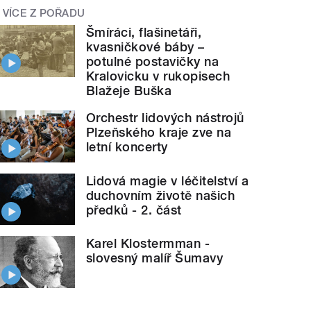
VÍCE Z POŘADU
Šmíráci, flašinetáři,
kvasničkové báby –
potulné postavičky na
Kralovicku v rukopisech
Blažeje Buška
Orchestr lidových nástrojů
Plzeňského kraje zve na
letní koncerty
Lidová magie v léčitelství a
duchovním životě našich
předků - 2. část
Karel Klostermman -
slovesný malíř Šumavy