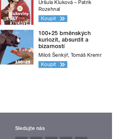
Uršula Kluková – Patrik
Rozehnal
Koupit
100+25 brněnských
kuriozit, absurdit a
bizarností
Miloš Šenkýř, Tomáš Kremr
Koupit
Sledujte nás