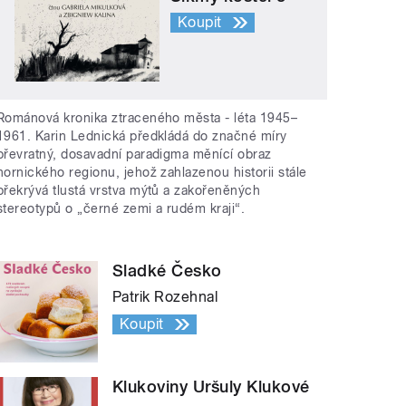
Koupit
Románová kronika ztraceného města - léta 1945–
1961. Karin Lednická předkládá do značné míry
převratný, dosavadní paradigma měnící obraz
hornického regionu, jehož zahlazenou historii stále
překrývá tlustá vrstva mýtů a zakořeněných
stereotypů o „černé zemi a rudém kraji“.
Sladké Česko
Patrik Rozehnal
Koupit
Klukoviny Uršuly Klukové