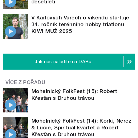
desetiletí
V Karlových Varech o víkendu startuje
34. ročník terénního hobby triatlonu
KIWI MUŽ 2025
Jak nás naladíte na DABu
VÍCE Z POŘADU
Mohelnický FolkFest (15): Robert
Křesťan s Druhou trávou
Mohelnický FolkFest (14): Korki, Nerez
& Lucie, Spirituál kvartet a Robert
Křesťan s Druhou trávou