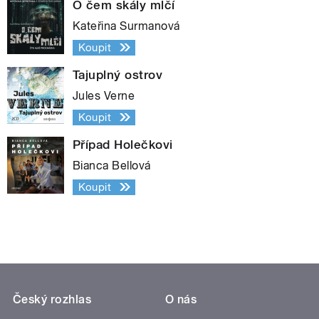
O čem skály mlčí
Kateřina Surmanová
Koupit
Tajuplný ostrov
Jules Verne
Koupit
Případ Holečkovi
Bianca Bellová
Koupit
Český rozhlas
O nás