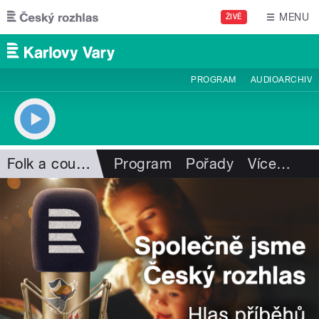
Přejít k hlavnímu obsahu
MENU
ŽIVĚ
PROGRAM
AUDIOARCHIV
Folk a country
Program
Pořady
Více
…