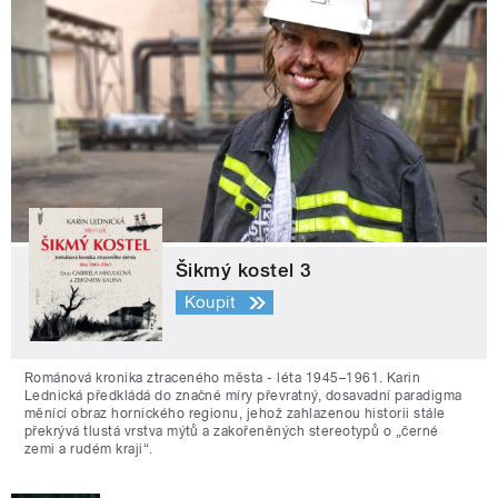
Šikmý kostel 3
Koupit
Románová kronika ztraceného města - léta 1945–1961. Karin
Lednická předkládá do značné míry převratný, dosavadní paradigma
měnící obraz hornického regionu, jehož zahlazenou historii stále
překrývá tlustá vrstva mýtů a zakořeněných stereotypů o „černé
zemi a rudém kraji“.