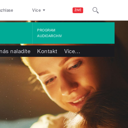
ozhlase
Více
ŽIVĚ
PROGRAM
AUDIOARCHIV
nás naladíte
Kontakt
Více
…