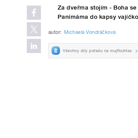
Za dveřma stojím - Boha se 
Panímáma do kapsy vajíčko
autor:
Michaela Vondráčková
Všechny díly pořadu na mujRozhlas