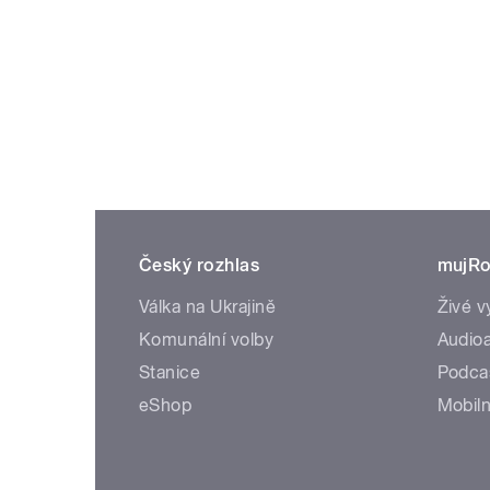
Český rozhlas
mujRo
Válka na Ukrajině
Živé v
Komunální volby
Audioa
Stanice
Podca
eShop
Mobiln