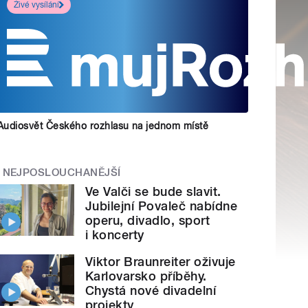
Živé vysílání
Audiosvět Českého rozhlasu na jednom místě
NEJPOSLOUCHANĚJŠÍ
Ve Valči se bude slavit.
Jubilejní Povaleč nabídne
operu, divadlo, sport
i koncerty
Viktor Braunreiter oživuje
Karlovarsko příběhy.
Chystá nové divadelní
projekty