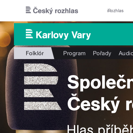
Přejít k hlavnímu obsahu
iRozhlas
Folklór
Program
Pořady
Audio