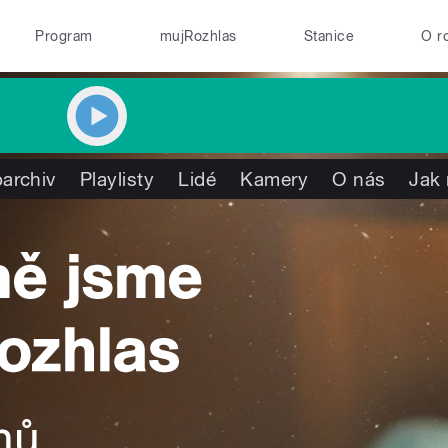
Program
mujRozhlas
Stanice
O r
archiv
Playlisty
Lidé
Kamery
O nás
Jak 