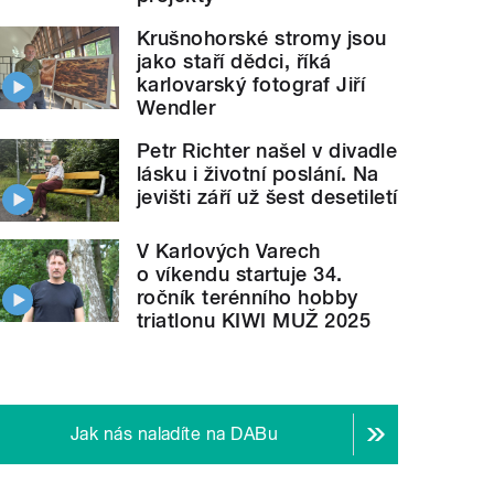
Krušnohorské stromy jsou
jako staří dědci, říká
karlovarský fotograf Jiří
Wendler
Petr Richter našel v divadle
lásku i životní poslání. Na
jevišti září už šest desetiletí
V Karlových Varech
o víkendu startuje 34.
ročník terénního hobby
triatlonu KIWI MUŽ 2025
Jak nás naladíte na DABu