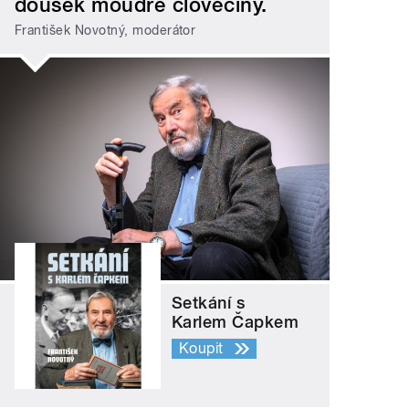
doušek moudré člověčiny.
František Novotný, moderátor
Setkání s
Karlem Čapkem
Koupit