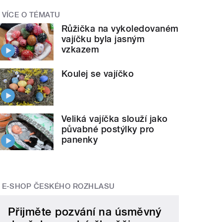
VÍCE O TÉMATU
Růžička na vykoledovaném
vajíčku byla jasným
vzkazem
Koulej se vajíčko
Veliká vajíčka slouží jako
půvabné postýlky pro
panenky
E-SHOP ČESKÉHO ROZHLASU
Přijměte pozvání na úsměvný