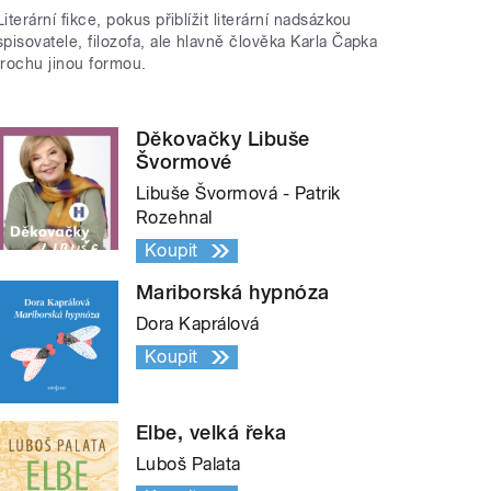
Literární fikce, pokus přiblížit literární nadsázkou
spisovatele, filozofa, ale hlavně člověka Karla Čapka
trochu jinou formou.
Děkovačky Libuše
Švormové
Libuše Švormová - Patrik
Rozehnal
Koupit
Mariborská hypnóza
Dora Kaprálová
Koupit
Elbe, velká řeka
Luboš Palata