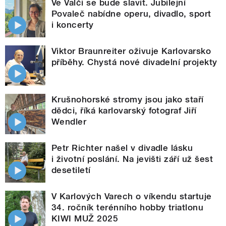
Ve Valči se bude slavit. Jubilejní
Povaleč nabídne operu, divadlo, sport
i koncerty
Viktor Braunreiter oživuje Karlovarsko
příběhy. Chystá nové divadelní projekty
Krušnohorské stromy jsou jako staří
dědci, říká karlovarský fotograf Jiří
Wendler
Petr Richter našel v divadle lásku
i životní poslání. Na jevišti září už šest
desetiletí
V Karlových Varech o víkendu startuje
34. ročník terénního hobby triatlonu
KIWI MUŽ 2025