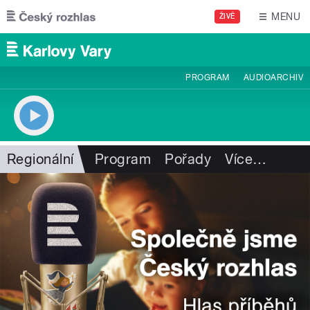
Přejít k hlavnímu obsahu
MENU
ŽIVĚ
PROGRAM
AUDIOARCHIV
Regionální
Program
Pořady
Více
…