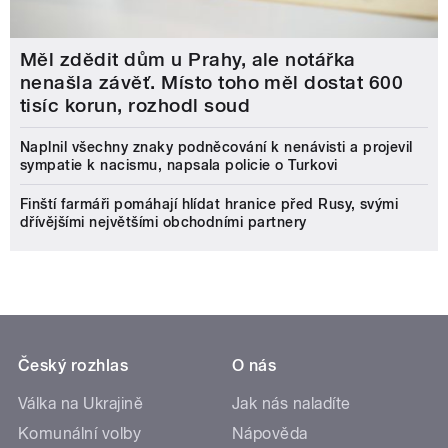
Měl zdědit dům u Prahy, ale notářka
nenašla závěť. Místo toho měl dostat 600
tisíc korun, rozhodl soud
Naplnil všechny znaky podněcování k nenávisti a projevil
sympatie k nacismu, napsala policie o Turkovi
Finští farmáři pomáhají hlídat hranice před Rusy, svými
dřívějšími největšími obchodními partnery
Český rozhlas
O nás
Válka na Ukrajině
Jak nás naladíte
Komunální volby
Nápověda