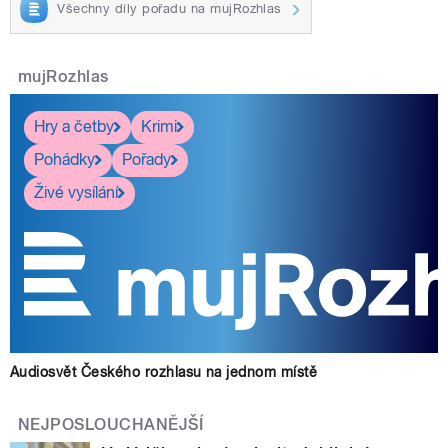
Všechny díly pořadu na mujRozhlas
mujRozhlas
Hry a četby
Krimi
Pohádky
Pořady
Živé vysílání
Audiosvět Českého rozhlasu na jednom místě
NEJPOSLOUCHANĚJŠÍ