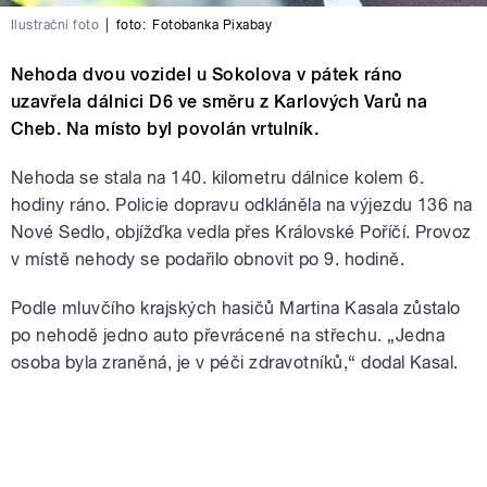
Ilustrační foto
|
foto:
Fotobanka Pixabay
Nehoda dvou vozidel u Sokolova v pátek ráno
uzavřela dálnici D6 ve směru z Karlových Varů na
Cheb. Na místo byl povolán vrtulník.
Nehoda se stala na 140. kilometru dálnice kolem 6.
hodiny ráno. Policie dopravu odkláněla na výjezdu 136 na
Nové Sedlo, objížďka vedla přes Královské Poříčí.
Provoz
v místě nehody se podařilo obnovit po 9. hodině.
Podle mluvčího krajských hasičů Martina Kasala zůstalo
po nehodě jedno auto převrácené na střechu. „Jedna
osoba byla zraněná, je v péči zdravotníků,“ dodal Kasal.