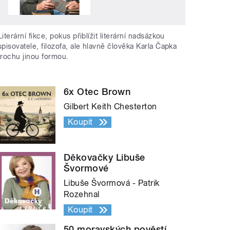
Literární fikce, pokus přiblížit literární nadsázkou
spisovatele, filozofa, ale hlavně člověka Karla Čapka
trochu jinou formou.
6x Otec Brown
Gilbert Keith Chesterton
Koupit
Děkovačky Libuše
Švormové
Libuše Švormová - Patrik
Rozehnal
Koupit
50 moravských pověstí