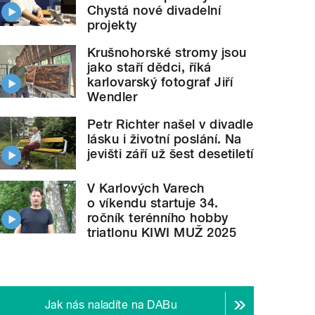
Chystá nové divadelní
projekty
Krušnohorské stromy jsou
jako staří dědci, říká
karlovarský fotograf Jiří
Wendler
Petr Richter našel v divadle
lásku i životní poslání. Na
jevišti září už šest desetiletí
V Karlových Varech
o víkendu startuje 34.
ročník terénního hobby
triatlonu KIWI MUŽ 2025
Jak nás naladíte na DABu