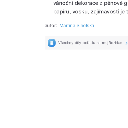
vánoční dekorace z pěnové g
papíru, vosku, zajímavostí je
autor:
Martina Sihelská
Všechny díly pořadu na mujRozhlas