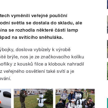
tech vyměnili veřejné pouliční
odní světla se dostala do skladu, ale
ína se rozhodla některé části lamp
nápad na svítícího sněhuláka.
výbojky, doslova vybízely k výrobě
ité brýle, nos je ze značkovacího kolíku
noflíky z kousků filce a klobouk nahradil
z veřejného osvětlení také svítí a je
ování.