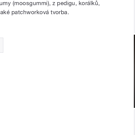
umy (moosgummi), z pedigu, korálků,
 také patchworková tvorba.