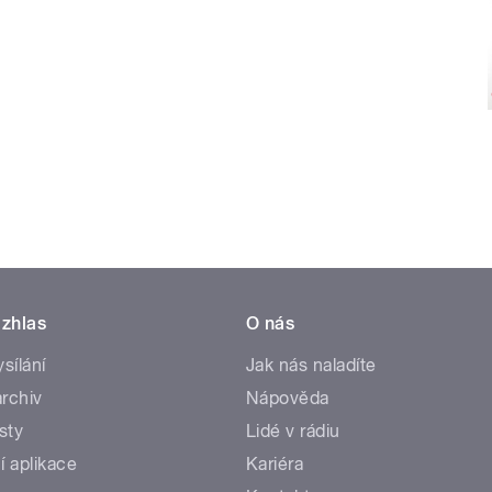
zhlas
O nás
ysílání
Jak nás naladíte
rchiv
Nápověda
sty
Lidé v rádiu
í aplikace
Kariéra