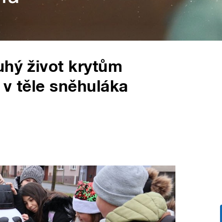
uhý život krytům
í v těle sněhuláka