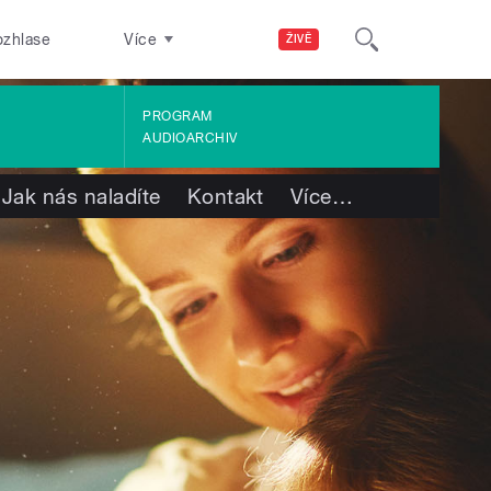
ozhlase
Více
ŽIVĚ
PROGRAM
AUDIOARCHIV
Jak nás naladíte
Kontakt
Více
…