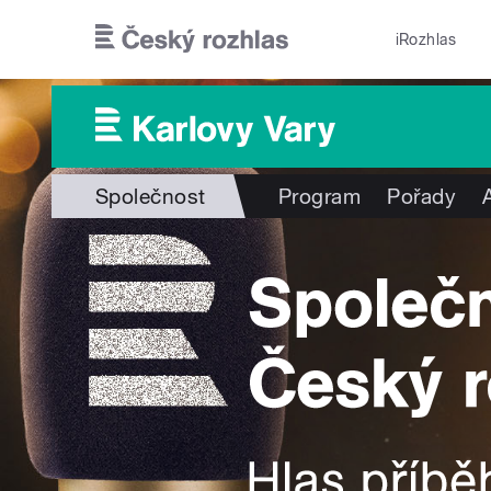
Přejít k hlavnímu obsahu
iRozhlas
Společnost
Program
Pořady