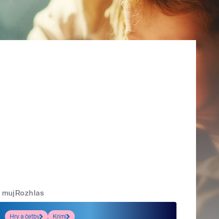
mujRozhlas
Hry a četby
Krimi