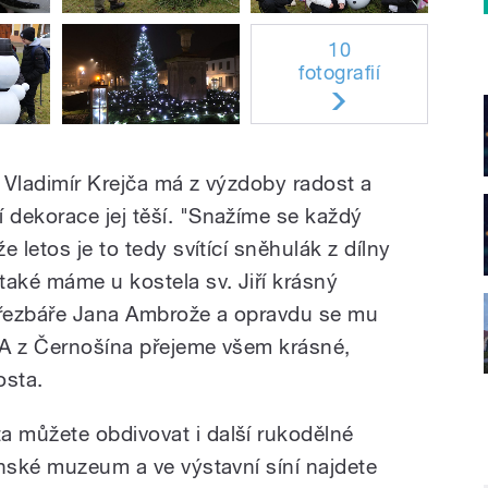
10
fotografií
 Vladimír Krejča má z výzdoby radost a
dekorace jej těší. "Snažíme se každý
 letos je to tedy svítící sněhulák z dílny
také máme u kostela sv. Jiří krásný
m řezbáře Jana Ambrože a opravdu se mu
 A z Černošína přejeme všem krásné,
osta.
 můžete obdivovat i další rukodělné
ínské muzeum a ve výstavní síní najdete