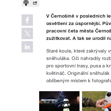
V Černošíně v posledních le
osvětlení za úspornější. Pův
pracovní četa města Černoš
zužitkovat. A tak se urodil 
Staré koule, které zakrývaly 
sněhuláka. Oči nahradily rozb
pro sportovní trasy, pusa a k
květináč. Originální sněhulák 
oblíbeným místem k fotograf