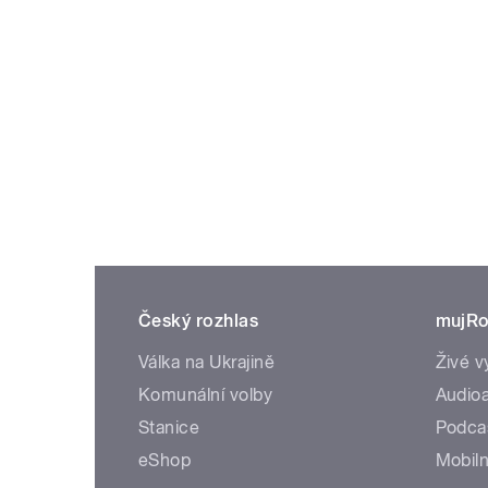
Český rozhlas
mujRo
Válka na Ukrajině
Živé v
Komunální volby
Audioa
Stanice
Podca
eShop
Mobiln