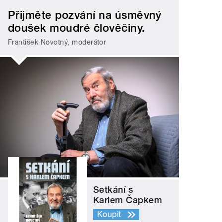
Přijměte pozvání na úsměvný
doušek moudré člověčiny.
František Novotný, moderátor
Setkání s
Karlem Čapkem
Koupit