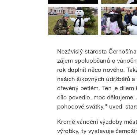
Nezávislý starosta Černošína
zájem spoluobčanů o vánoční 
rok doplnit něco nového. Takže
našich šikovných údržbářů a 
dřevěný betlém. Ten je díle
dílo povedlo, moc děkujeme.
pohodové svátky," uvedl star
Kromě vánoční výzdoby města
výrobky, ty vystavuje černoš