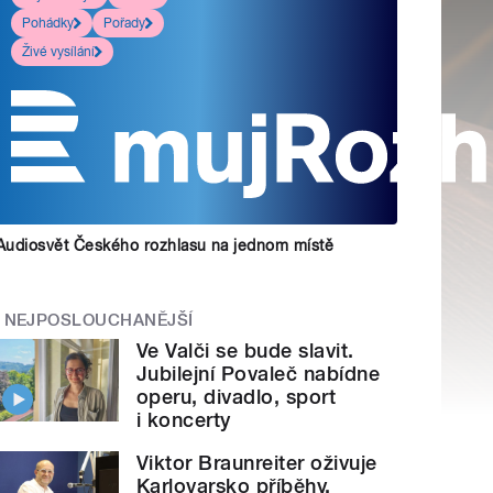
Pohádky
Pořady
Živé vysílání
Audiosvět Českého rozhlasu na jednom místě
NEJPOSLOUCHANĚJŠÍ
Ve Valči se bude slavit.
Jubilejní Povaleč nabídne
operu, divadlo, sport
i koncerty
Viktor Braunreiter oživuje
Karlovarsko příběhy.