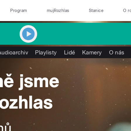
Program
mujRozhlas
Stanice
O r
Audioarchiv
Playlisty
Lidé
Kamery
O nás