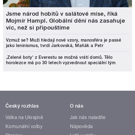
Jsme národ hobitů v salátové míse, říká
Mojmír Hampl. Globální dění nás zasahuje
víc, než si připouštíme
Vzmuž se? Muži hledají nové vzory, manosféra je passé
jako leninismus, tvrdí Jarkovská, Maňák a Petr
‚Zelené boty‘ z Everestu se možná vrátí domů. Tělo
horolezce má po 30 letech vyzvednout speciální tým
Český rozhlas
O nás
Válka na Ukrajině
Jak nás naladíte
Komunální volby
Nápověda