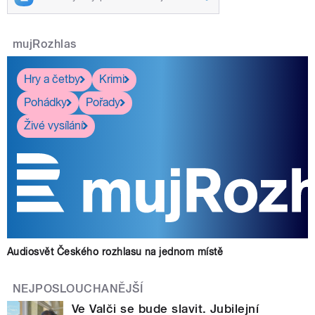
mujRozhlas
Hry a četby
Krimi
Pohádky
Pořady
Živé vysílání
Audiosvět Českého rozhlasu na jednom místě
NEJPOSLOUCHANĚJŠÍ
Ve Valči se bude slavit. Jubilejní