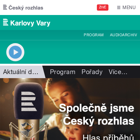
Přejít k hlavnímu obsahu
MENU
ŽIVĚ
PROGRAM
AUDIOARCHIV
Aktuální dění
Program
Pořady
Více
…