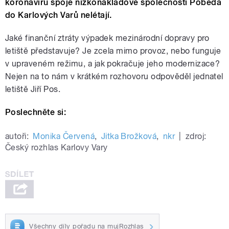
koronaviru spoje nízkonákladové společnosti Pobeda
do Karlových Varů nelétají.
Jaké finanční ztráty výpadek mezinárodní dopravy pro
letiště představuje? Je zcela mimo provoz, nebo funguje
v upraveném režimu, a jak pokračuje jeho modernizace?
Nejen na to nám v krátkém rozhovoru odpověděl jednatel
letiště Jiří Pos.
Poslechněte si:
autoři:
Monika Červená
,
Jitka Brožková
,
nkr
|
zdroj:
Český rozhlas Karlovy Vary
Všechny díly pořadu na mujRozhlas