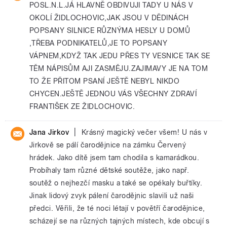
POSL.N.L.JÁ HLAVNĚ OBDIVUJI TADY U NÁS V
OKOLÍ ŽIDLOCHOVIC,JAK JSOU V DĚDINÁCH
POPSANY SILNICE RŮZNÝMA HESLY U DOMŮ
,TŘEBA PODNIKATELŮ,JE TO POPSANY
VÁPNEM,KDYŽ TAK JEDU PŘES TY VESNICE TAK SE
TĚM NÁPISŮM AJI ZASMĚJU.ZAJIMAVY JE NA TOM
TO ŽE PŘITOM PSANÍ JEŠTĚ NEBYL NIKDO
CHYCEN.JEŠTĚ JEDNOU VÁS VŠECHNY ZDRAVÍ
FRANTIŠEK ZE ŽIDLOCHOVIC.
|
Jana Jirkov
Krásný magický večer všem! U nás v
Jirkově se pálí čarodějnice na zámku Červený
hrádek. Jako dítě jsem tam chodila s kamarádkou.
Probíhaly tam různé dětské soutěže, jako např.
soutěž o nejhezčí masku a také se opékaly buřtíky.
Jinak lidový zvyk pálení čarodějnic slavili už naši
předci. Věřili, že té noci létají v povětří čarodějnice,
scházejí se na různých tajných místech, kde obcují s