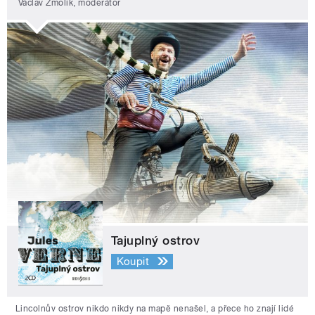
Václav Žmolík, moderátor
Tajuplný ostrov
Koupit
Lincolnův ostrov nikdo nikdy na mapě nenašel, a přece ho znají lidé