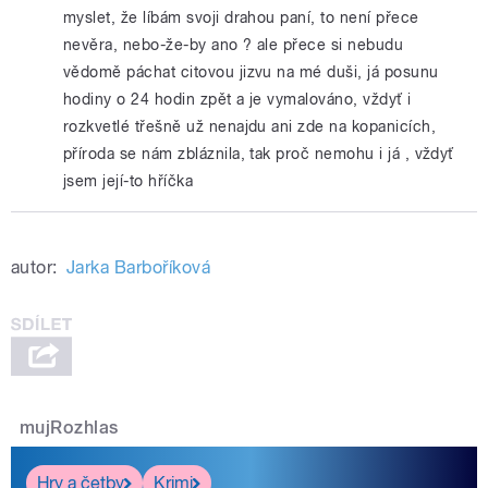
myslet, že líbám svoji drahou paní, to není přece
nevěra, nebo-že-by ano ? ale přece si nebudu
vědomě páchat citovou jizvu na mé duši, já posunu
hodiny o 24 hodin zpět a je vymalováno, vždyť i
rozkvetlé třešně už nenajdu ani zde na kopanicích,
příroda se nám zbláznila, tak proč nemohu i já , vždyť
jsem její-to hříčka
autor:
Jarka Barboříková
mujRozhlas
Hry a četby
Krimi