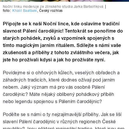
Noční linku moderuje ze zlínského studia Jarka Barboříková
|
foto:
Khalil Baalbaki
,
Český rozhlas
Připojte se k naší Noční lince, kde oslavíme tradiční
slavnost Pálení čarodějnic! Tentokrát se ponoříme do
starých pohádek, zvyků a vzpomínek spojených s
tímto magickým jarním rituálem. Sdílejte s námi vaše
zkušenosti a příběhy z tohoto zvláštního večera, jak
jste ho prožívali kdysi a jak ho prožíváte nyní.
Povídejme si o ohňových kůlech, veselých obřadech a
záhadných tradicích, které dodnes ožívají pod jarním
nebem. Jaký význam má pro vás osobně Pálení
čarodějnic? Máte nějaký oblíbený pohádkový příběh
nebo legendu spojenou s Pálením čarodějnic?
Podělte se s námi o ty nejzajímavější příběhy. Jak se liší
slavení Pálení čarodějnic v různých regionech České
republiky? Jsou některé regionální tradice, které jsou pro