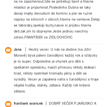
na ne zapomenout,lide se potrebuji bavit a hlavne
mladezi je pripominat.Posledniho Dubna se taky
davaji majky devcatum do kominu a pisi se ruzne
napisiy na silnicich v obcich,hlavne na venkove.Delaji
se taboraky,opekaji burty,nasve si prijdou hlavne
deti,tak jim to doprejme.Jeste jednou vsechny
zdravi,FRANTISEK ze ZIDLOCHOVIC.
|
Jana
Hezký vecer. U nás na dedine (na Jižní
Moravě) bývá pálení čarodějnic každý rok a vždycky
je to super. Odpoledne je ohynek pro děti s
opékáním spekácku, hasiči přivezou někdy skákací
hrad, někdy nastrikali hromadu pěny a děti se
vyradily. Vecer je zapalena vatra s čarodějnici a hraje
nějaká hudba, stánky, zábava. Každý rok krásná
zábava.
|
frantisek svaricek
DOBRÝ VEČER P.JARUSKO A