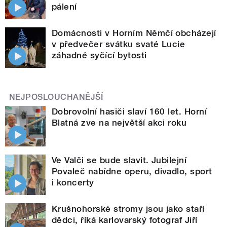
pálení
Domácnosti v Horním Němčí obcházejí
v předvečer svátku svaté Lucie
záhadné syčící bytosti
NEJPOSLOUCHANĚJŠÍ
Dobrovolní hasiči slaví 160 let. Horní
Blatná zve na největší akci roku
Ve Valči se bude slavit. Jubilejní
Povaleč nabídne operu, divadlo, sport
i koncerty
Krušnohorské stromy jsou jako staří
dědci, říká karlovarský fotograf Jiří