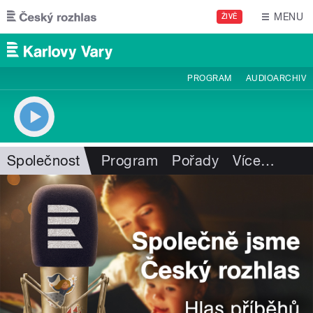
Přejít k hlavnímu obsahu
MENU
ŽIVĚ
PROGRAM
AUDIOARCHIV
Společnost
Program
Pořady
Více
…