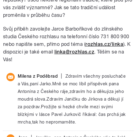
vás zvlášť významné? Jak se tato tradiční událost
proměnila v průběhu času?
Svůj příběh zavolejte Jarce Barboříkové do zlínského
studia Českého rozhlasu na telefonní číslo 731 800 900
nebo napište sem, přímo pod téma (
rozhlas.cz/linka
). K
dispozici je také email
linka@rozhlas.cz
. Těším se na
Vás!
|
Milena z Poděbrad
Zdravím všechny posluchače
a Vás,paní Jarko.Mně se moc líbíl příspěvek pana
Antonína z Českého ráje,zdravím ho a děkujiza jeho
moudrá slova.Zdravím Janičku do Jirkova a děkuji jí
za pozdrav.Prožijte si hezké chvíle mezi svými
blízkými v lásce Pavel Jurkovič říkával: čas prchá jak
mrcha,tak ho nepromarněte.