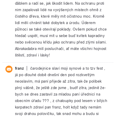
ďáblem a radí se, jak škodit lidem. Na ochranu proti
nim zapalovali lidé na vyvýšených místech ohně z
čistého dřeva, které měly mít očistnou moc. Kromě
lidí měli chránit také dobytek a úrodu. Úderem
půlnoci se také otevírají poklady. Ovšem pokud chce
hledač uspět, musí mít u sebe buď kvítek kapradiny
nebo svěcenou křídu jako ochranu před zlými silami.
Abrakadabra milí posluchači, ať máte všichni hojnost
štěstí, zdraví i lásky!
|
franz
čarodejnice slaví moji synové a to tzv fest ,
já po dlouhé době dnešní den pod rozkvetlým
neoslavím, má paní přijede až zítra, tak-že polibek
plný vášně, že ještě zde jsme , budf zítra, jedině že-
bych se dnes zastavil za mladou paní úřednicí na
obecním úřadu ??? , z chaloupky pod lesem v bílých
karpatech zdraví pan franz, holt když tady nemám
svoji drahou polovičku, tak snad mohu a budu si