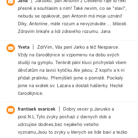
|
Jana
Jaruško, pan Antonín z Českého ráje to řekl
přesně a souhlasím s ním! Také nevím, co se "slaví",
nebudu se opakovat, pan Antonín má moje uznání!
Díky, Antoníne, máte rozum a nevyznáváte ... blbosti.
Zdravím linkaře a lidi zdravého rozumu. Jana
|
Yveta
ZdrVim, Vás paní Jarko a též Nespavce.
Vždy na čarodějnice si vzpomenu na dobu svých
studijí na gymplu. Tenkrát pání kluci prichystali všem
děvčatům na lavici kytičku.Ale jakou. Z kopřiv a k ní
přidali pralinku. Přemýšleli jsme o pomstě. Pockaly
jsme na svátek sv. Lazara a dostali hašlerky. Hezké
čarodějnice.
|
frantisek svaricek
Dobry vecer p.Jarusko a
posl.N.L.Tyto zvyky pochazi z davnych dob a
udrzujise dodnes,bez nejakeho vetsiho
vyznamu,Jsou to zvyky u kterych se lide bavi a tezko