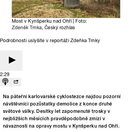
Most v Kynšperku nad Ohří | Foto:
Zdeněk Trnka
, Český rozhlas
Podrobnosti uslyšíte v reportáži Zdeňka Trnky
2:29
Na páteřní karlovarské cyklostezce najdou pozorní
návštěvníci pozůstatky demolice z konce druhé
světové války. Desítky let zapomenuté trosky v
nejbližších měsících pravděpodobně zmizí v
návaznosti na opravy mostu v Kynšperku nad Ohří.