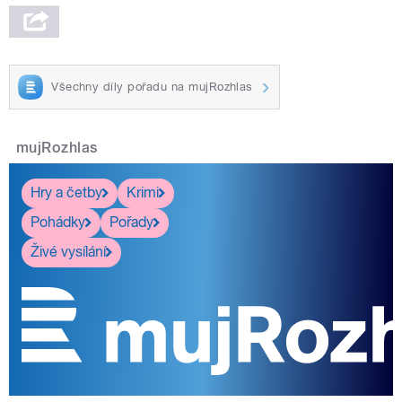
Všechny díly pořadu na mujRozhlas
mujRozhlas
Hry a četby
Krimi
Pohádky
Pořady
Živé vysílání