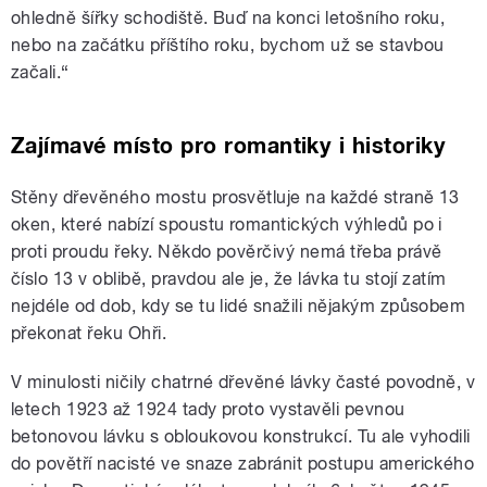
ohledně šířky schodiště. Buď na konci letošního roku,
nebo na začátku příštího roku, bychom už se stavbou
začali.“
Zajímavé místo pro romantiky i historiky
Stěny dřevěného mostu prosvětluje na každé straně 13
oken, které nabízí spoustu romantických výhledů po i
proti proudu řeky. Někdo pověrčivý nemá třeba právě
číslo 13 v oblibě, pravdou ale je, že lávka tu stojí zatím
nejdéle od dob, kdy se tu lidé snažili nějakým způsobem
překonat řeku Ohři.
V minulosti ničily chatrné dřevěné lávky časté povodně, v
letech 1923 až 1924 tady proto vystavěli pevnou
betonovou lávku s obloukovou konstrukcí. Tu ale vyhodili
do povětří nacisté ve snaze zabránit postupu amerického