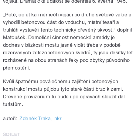
vojska. Dramatická událost se odehrála 6. května 1945.
„Poté, co utíkali němečtí vojáci po druhé světové válce a
vyhodili betonovou část do vzduchu, místní tesaři a
truhláři vystavěli tento technický dřevěný skvost,“ doplnil
Matoušek. Demoliční činnost německé armády je
dodnes v blízkosti mostu jasně vidět třeba v podobě
rozervaných železobetonových kvádrů, ty jsou desítky let
rozházené na obou stranách řeky pod zbytky původního
přemostění.
Kvůli špatnému poválečnému zajištění betonových
konstrukcí mostu půjdou tyto staré části brzo k zemi.
Dřevěné provizorium tu bude i po opravách sloužit dál
turistům.
autoři:
Zdeněk Trnka
,
nkr