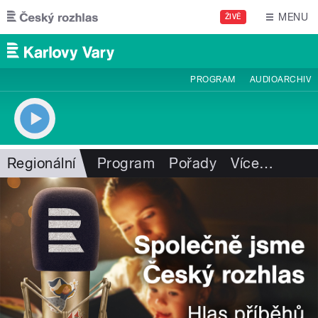
Přejít k hlavnímu obsahu
MENU
ŽIVĚ
PROGRAM
AUDIOARCHIV
Regionální
Program
Pořady
Více
…