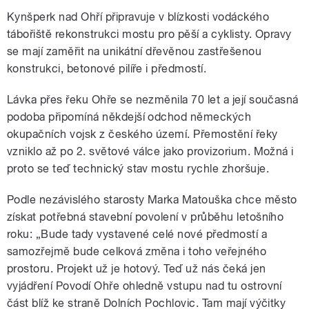
Kynšperk nad Ohří připravuje v blízkosti vodáckého
tábořiště rekonstrukci mostu pro pěší a cyklisty. Opravy
se mají zaměřit na unikátní dřevěnou zastřešenou
konstrukci, betonové pilíře i předmostí.
Lávka přes řeku Ohře se nezměnila 70 let a její současná
podoba připomíná někdejší odchod německých
okupačních vojsk z českého území. Přemostění řeky
vzniklo až po 2. světové válce jako provizorium. Možná i
proto se teď technický stav mostu rychle zhoršuje.
Podle nezávislého starosty Marka Matouška chce město
získat potřebná stavební povolení v průběhu letošního
roku: „Bude tady vystavené celé nové předmostí a
samozřejmě bude celková změna i toho veřejného
prostoru. Projekt už je hotový. Teď už nás čeká jen
vyjádření Povodí Ohře ohledně vstupu nad tu ostrovní
část blíž ke straně Dolních Pochlovic. Tam mají výčitky