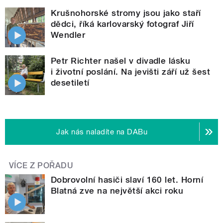
Krušnohorské stromy jsou jako staří
dědci, říká karlovarský fotograf Jiří
Wendler
Petr Richter našel v divadle lásku
i životní poslání. Na jevišti září už šest
desetiletí
Jak nás naladíte na DABu
VÍCE Z POŘADU
Dobrovolní hasiči slaví 160 let. Horní
Blatná zve na největší akci roku