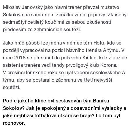
Miloslav Janovský jako hlavní trenér převzal mužstvo
Sokolova na samotném začátku zimní přípravy. Zkušený
sedmačtyřicetiletý kouč má za sebou zkušenosti
především ze zahraničních soutěží.
Jako hráč působil zejména v německém Hofu, kde se
později vypracoval na pozici hlavního trenéra A týmu. V
roce 2018 se přesunul do polského Kielce, kde z pozice
asistenta trenéra vedl tehdy prvoligový klub Korona.
V prosinci loňského roku se ujal vedení sokolovského A
týmu, aby se postaral o záchranu ve třetí nejvyšší
soutěži.
Podle jakého klíče byl sestavován tým Baníku
Sokolov? Jak je spokojený s dosavadními výsledky a
jaké nejbližší fotbalové utkání se hraje? I o tom byl
rozhovor.