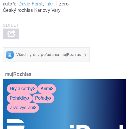
autoři:
David Forst
,
nkr
|
zdroj:
Český rozhlas Karlovy Vary
Všechny díly pořadu na mujRozhlas
mujRozhlas
Hry a četby
Krimi
Pohádky
Pořady
Živé vysílání