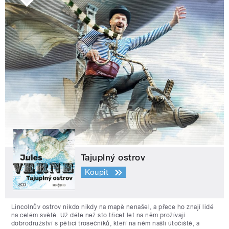
Tajuplný ostrov
Koupit
Lincolnův ostrov nikdo nikdy na mapě nenašel, a přece ho znají lidé
na celém světě. Už déle než sto třicet let na něm prožívají
dobrodružství s pěticí trosečníků, kteří na něm našli útočiště, a