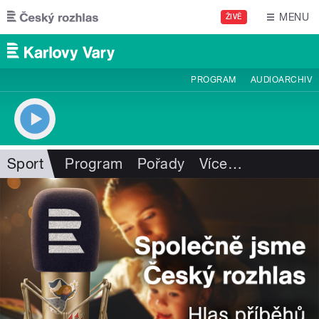
Přejít k hlavnímu obsahu
MENU
ŽIVĚ
PROGRAM
AUDIOARCHIV
Sport
Program
Pořady
Více
…