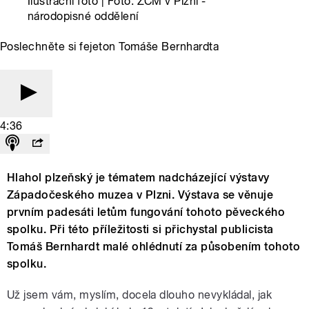
Ilustrační foto | Foto: ZČM v Plzni -
národopisné oddělení
Poslechněte si fejeton Tomáše Bernhardta
4:36
Hlahol plzeňský je tématem nadcházející výstavy
Západočeského muzea v Plzni. Výstava se věnuje
prvním padesáti letům fungování tohoto pěveckého
spolku. Při této příležitosti si přichystal publicista
Tomáš Bernhardt malé ohlédnutí za působením tohoto
spolku.
Už jsem vám, myslím, docela dlouho nevykládal, jak