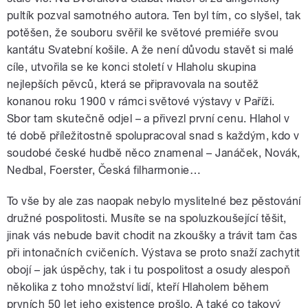
pultík pozval samotného autora. Ten byl tím, co slyšel, tak
potěšen, že souboru svěřil ke světové premiéře svou
kantátu Svatební košile. A že není důvodu stavět si malé
cíle, utvořila se ke konci století v Hlaholu skupina
nejlepších pěvců, která se připravovala na soutěž
konanou roku 1900 v rámci světové výstavy v Paříži.
Sbor tam skutečně odjel – a přivezl první cenu. Hlahol v
té době příležitostně spolupracoval snad s každým, kdo v
soudobé české hudbě něco znamenal – Janáček, Novák,
Nedbal, Foerster, Česká filharmonie…
To vše by ale zas naopak nebylo myslitelné bez pěstování
družné pospolitosti. Musíte se na spoluzkoušející těšit,
jinak vás nebude bavit chodit na zkoušky a trávit tam čas
při intonačních cvičeních. Výstava se proto snaží zachytit
obojí – jak úspěchy, tak i tu pospolitost a osudy alespoň
několika z toho množství lidí, kteří Hlaholem během
prvních 50 let jeho existence prošlo. A také co takový