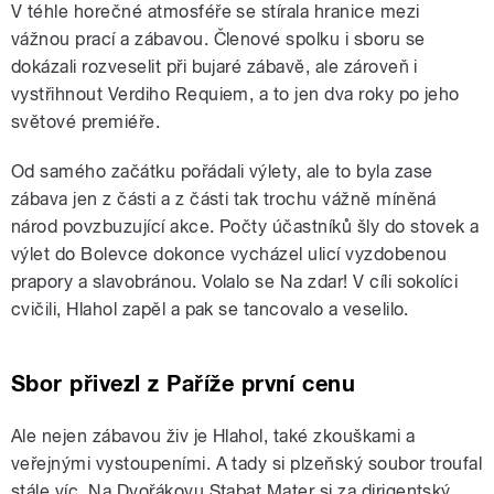
V téhle horečné atmosféře se stírala hranice mezi
vážnou prací a zábavou. Členové spolku i sboru se
dokázali rozveselit při bujaré zábavě, ale zároveň i
vystřihnout Verdiho Requiem, a to jen dva roky po jeho
světové premiéře.
Od samého začátku pořádali výlety, ale to byla zase
zábava jen z části a z části tak trochu vážně míněná
národ povzbuzující akce. Počty účastníků šly do stovek a
výlet do Bolevce dokonce vycházel ulicí vyzdobenou
prapory a slavobránou. Volalo se Na zdar! V cíli sokolíci
cvičili, Hlahol zapěl a pak se tancovalo a veselilo.
Sbor přivezl z Paříže první cenu
Ale nejen zábavou živ je Hlahol, také zkouškami a
veřejnými vystoupeními. A tady si plzeňský soubor troufal
stále víc. Na Dvořákovu Stabat Mater si za dirigentský