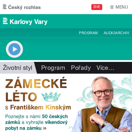
Přejít k hlavnímu obsahu
MENU
ŽIVĚ
PROGRAM
AUDIOARCHIV
Životní styl
Program
Pořady
Více
…