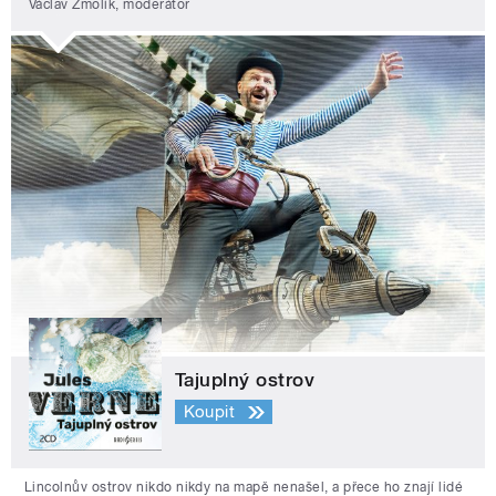
Václav Žmolík, moderátor
Tajuplný ostrov
Koupit
Lincolnův ostrov nikdo nikdy na mapě nenašel, a přece ho znají lidé