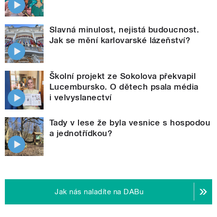
Slavná minulost, nejistá budoucnost.
Jak se mění karlovarské lázeňství?
Školní projekt ze Sokolova překvapil
Lucembursko. O dětech psala média
i velvyslanectví
Tady v lese že byla vesnice s hospodou
a jednotřídkou?
Jak nás naladíte na DABu