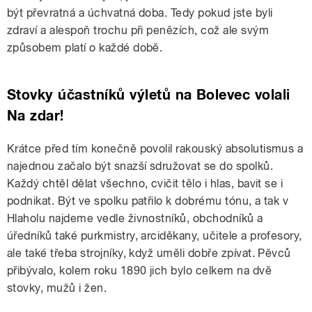
být převratná a úchvatná doba. Tedy pokud jste byli
zdraví a alespoň trochu při penězích, což ale svým
způsobem platí o každé době.
Stovky účastníků výletů na Bolevec volali
Na zdar!
Krátce před tím konečně povolil rakouský absolutismus a
najednou začalo být snazší sdružovat se do spolků.
Každý chtěl dělat všechno, cvičit tělo i hlas, bavit se i
podnikat. Být ve spolku patřilo k dobrému tónu, a tak v
Hlaholu najdeme vedle živnostníků, obchodníků a
úředníků také purkmistry, arciděkany, učitele a profesory,
ale také třeba strojníky, když uměli dobře zpívat. Pěvců
přibývalo, kolem roku 1890 jich bylo celkem na dvě
stovky, mužů i žen.