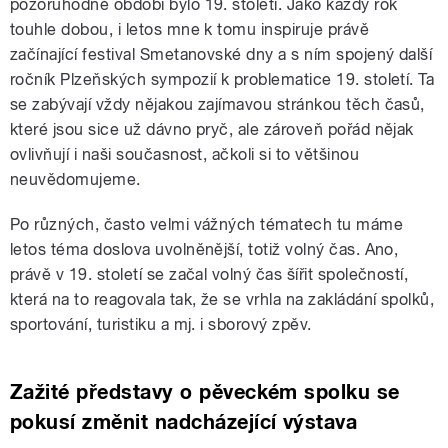
pozoruhodné období bylo 19. století. Jako každý rok
touhle dobou, i letos mne k tomu inspiruje právě
začínající festival Smetanovské dny a s ním spojený další
ročník Plzeňských sympozií k problematice 19. století. Ta
se zabývají vždy nějakou zajímavou stránkou těch časů,
které jsou sice už dávno pryč, ale zároveň pořád nějak
ovlivňují i naši současnost, ačkoli si to většinou
neuvědomujeme.
Po různých, často velmi vážných tématech tu máme
letos téma doslova uvolněnější, totiž volný čas. Ano,
právě v 19. století se začal volný čas šířit společností,
která na to reagovala tak, že se vrhla na zakládání spolků,
sportování, turistiku a mj. i sborový zpěv.
Zažité představy o pěveckém spolku se
pokusí změnit nadcházející výstava