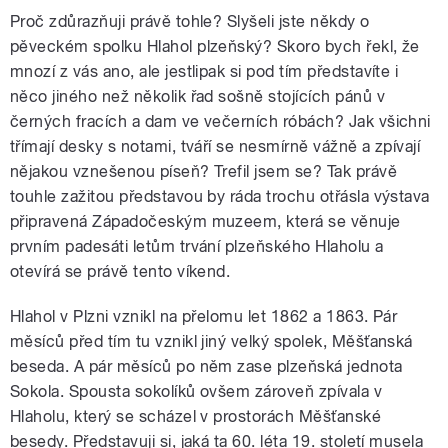
Proč zdůrazňuji právě tohle? Slyšeli jste někdy o
pěveckém spolku Hlahol plzeňský? Skoro bych řekl, že
mnozí z vás ano, ale jestlipak si pod tím představíte i
něco jiného než několik řad sošně stojících pánů v
černých fracích a dam ve večerních róbách? Jak všichni
třímají desky s notami, tváří se nesmírně vážně a zpívají
nějakou vznešenou píseň? Trefil jsem se? Tak právě
touhle zažitou představou by ráda trochu otřásla výstava
připravená Západočeským muzeem, která se věnuje
prvním padesáti letům trvání plzeňského Hlaholu a
otevírá se právě tento víkend.
Hlahol v Plzni vznikl na přelomu let 1862 a 1863. Pár
měsíců před tím tu vznikl jiný velký spolek, Měšťanská
beseda. A pár měsíců po něm zase plzeňská jednota
Sokola. Spousta sokolíků ovšem zároveň zpívala v
Hlaholu, který se scházel v prostorách Měšťanské
besedy. Představuji si, jaká ta 60. léta 19. století musela