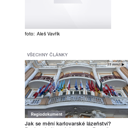
foto:
Aleš Vavřík
VŠECHNY ČLÁNKY
23 minut
Regiodokument
Jak se mění karlovarské lázeňství?