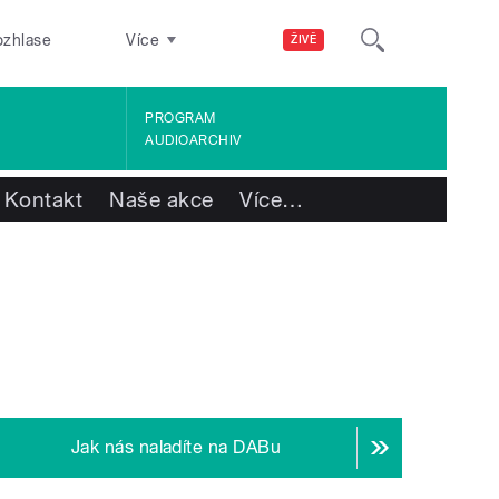
ozhlase
Více
ŽIVĚ
PROGRAM
AUDIOARCHIV
Kontakt
Naše akce
Více
…
Jak nás naladíte na DABu