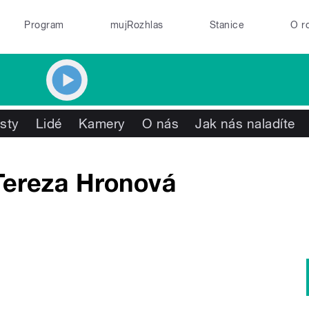
Program
mujRozhlas
Stanice
O r
isty
Lidé
Kamery
O nás
Jak nás naladíte
Tereza Hronová