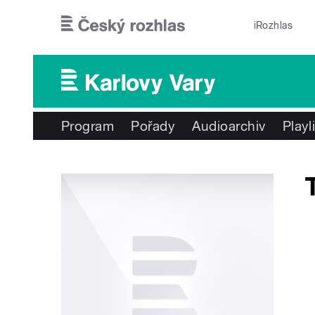
Přejít k hlavnímu obsahu
iRozhlas
Program
Pořady
Audioarchiv
Playl