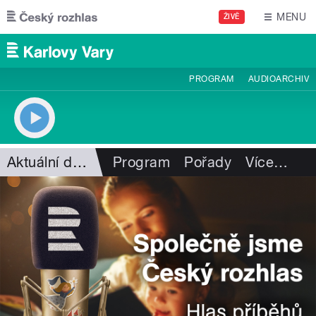
Přejít k hlavnímu obsahu
MENU
ŽIVĚ
PROGRAM
AUDIOARCHIV
Aktuální dění
Program
Pořady
Více
…