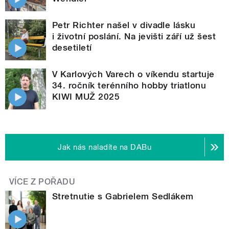
Petr Richter našel v divadle lásku
i životní poslání. Na jevišti září už šest
desetiletí
V Karlových Varech o víkendu startuje
34. ročník terénního hobby triatlonu
KIWI MUŽ 2025
Jak nás naladíte na DABu
VÍCE Z POŘADU
Stretnutie s Gabrielem Sedlákem