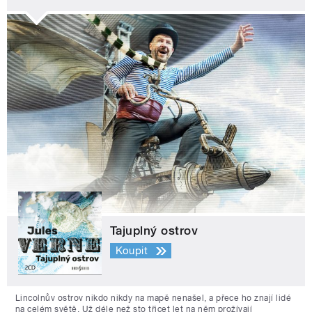
Tajuplný ostrov
Koupit
Lincolnův ostrov nikdo nikdy na mapě nenašel, a přece ho znají lidé
na celém světě. Už déle než sto třicet let na něm prožívají