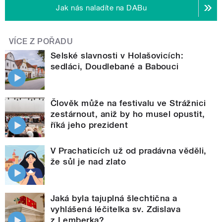
Jak nás naladíte na DABu
VÍCE Z POŘADU
Selské slavnosti v Holašovicích:
sedláci, Doudlebané a Babouci
Člověk může na festivalu ve Strážnici
zestárnout, aniž by ho musel opustit,
říká jeho prezident
V Prachaticích už od pradávna věděli,
že sůl je nad zlato
Jaká byla tajuplná šlechtična a
vyhlášená léčitelka sv. Zdislava
z Lemberka?