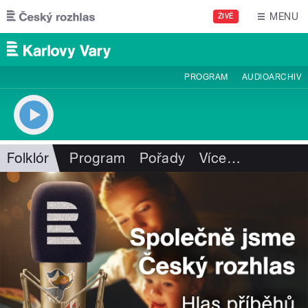
Přejít k hlavnímu obsahu
MENU
ŽIVĚ
PROGRAM
AUDIOARCHIV
Folklór
Program
Pořady
Více
…