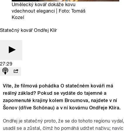
Umělecký kovář dokáže kovu
vdechnout eleganci | Foto: Tomáš
Kozel
Statečný kovář Ondřej Klír
27:29
Víte, že filmová pohádka O statečném kováři má
reálný základ? Pokud se vydáte do tajemné a
zapomenuté krajiny kolem Broumova, najdete v ní
Šonov (dříve Schönau) a v ní kovárnu Ondřeje Klíra.
Ondřej je statečný proto, že se do tohoto regionu vydal,
usadil se a zůstal, čímž ho pomáhá udržet naživu; navíc