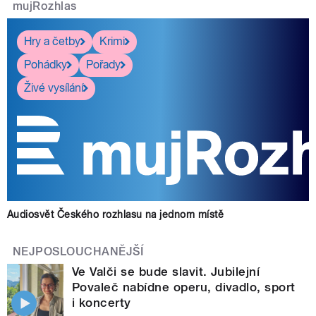
mujRozhlas
Hry a četby
Krimi
Pohádky
Pořady
Živé vysílání
Audiosvět Českého rozhlasu na jednom místě
NEJPOSLOUCHANĚJŠÍ
Ve Valči se bude slavit. Jubilejní
Povaleč nabídne operu, divadlo, sport
i koncerty