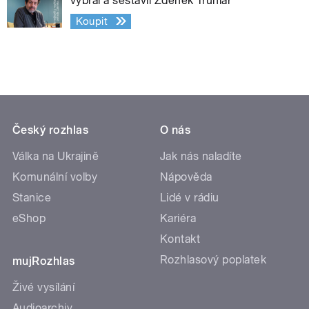
vybral a sestavil Zdeněk Truhlář
Koupit
Český rozhlas
O nás
Válka na Ukrajině
Jak nás naladíte
Komunální volby
Nápověda
Stanice
Lidé v rádiu
eShop
Kariéra
Kontakt
Rozhlasový poplatek
mujRozhlas
Živé vysílání
Audioarchiv