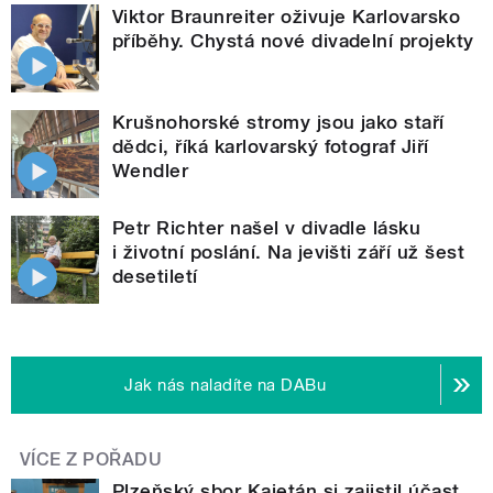
Viktor Braunreiter oživuje Karlovarsko
příběhy. Chystá nové divadelní projekty
Krušnohorské stromy jsou jako staří
dědci, říká karlovarský fotograf Jiří
Wendler
Petr Richter našel v divadle lásku
i životní poslání. Na jevišti září už šest
desetiletí
Jak nás naladíte na DABu
VÍCE Z POŘADU
Plzeňský sbor Kajetán si zajistil účast