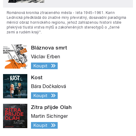
Románová kronika ztraceného města - léta 1945–1961. Karin
Lednická předkládá do značné míry převratný, dosavadní paradigma
měnící obraz hornického regionu, jehož zahlazenou historii stále
překrývá tlustá vrstva mýtů a zakořeněných stereotypů o „černé
zemi a rudém kraji“.
Bláznova smrt
Václav Erben
Koupit
Kost
Bára Dočkalová
Koupit
Zítra přijde Olah
Martin Sichinger
Koupit