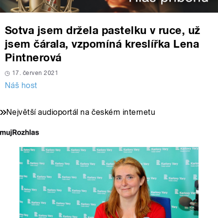
Sotva jsem držela pastelku v ruce, už
jsem čárala, vzpomíná kreslířka Lena
Pintnerová
17. červen 2021
Náš host
Největší audioportál na českém internetu