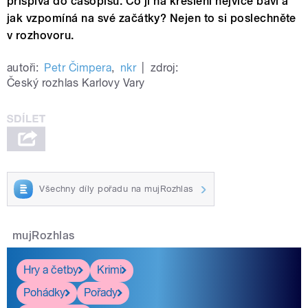
přispívá do časopisů. Co ji na kreslení nejvíce baví a
jak vzpomíná na své začátky? Nejen to si poslechněte
v rozhovoru.
autoři:
Petr Čimpera
,
nkr
|
zdroj:
Český rozhlas Karlovy Vary
Všechny díly pořadu na mujRozhlas
mujRozhlas
Hry a četby
Krimi
Pohádky
Pořady