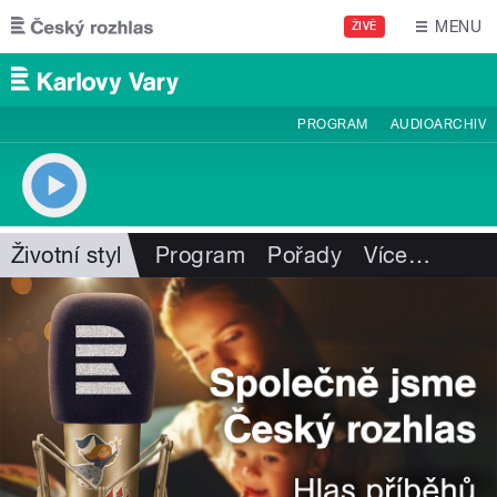
Přejít k hlavnímu obsahu
MENU
ŽIVĚ
PROGRAM
AUDIOARCHIV
Životní styl
Program
Pořady
Více
…