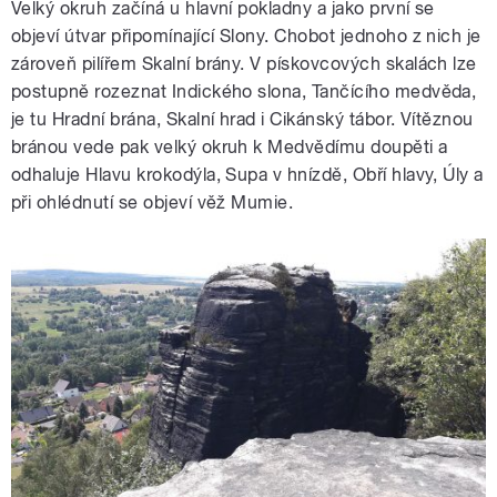
Velký okruh začíná u hlavní pokladny a jako první se
objeví útvar připomínající Slony. Chobot jednoho z nich je
zároveň pilířem Skalní brány. V pískovcových skalách lze
postupně rozeznat Indického slona, Tančícího medvěda,
je tu Hradní brána, Skalní hrad i Cikánský tábor. Vítěznou
bránou vede pak velký okruh k Medvědímu doupěti a
odhaluje Hlavu krokodýla, Supa v hnízdě, Obří hlavy, Úly a
při ohlédnutí se objeví věž Mumie.