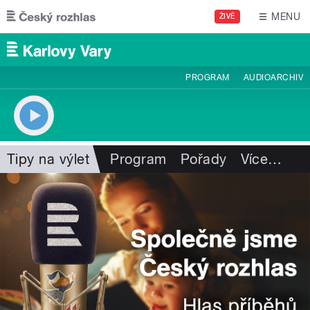
Přejít k hlavnímu obsahu
MENU
ŽIVĚ
PROGRAM
AUDIOARCHIV
Tipy na výlet
Program
Pořady
Více
…