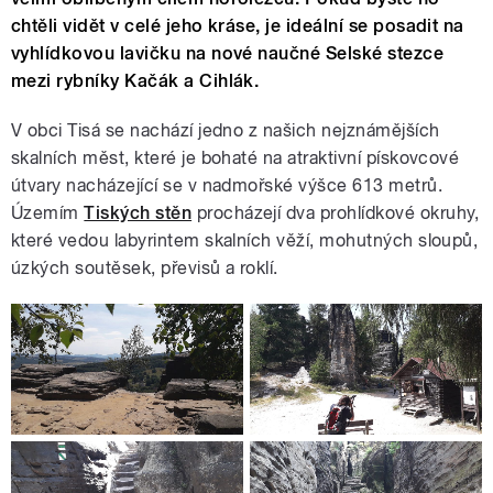
chtěli vidět v celé jeho kráse, je ideální se posadit na
vyhlídkovou lavičku na nové naučné Selské stezce
mezi rybníky Kačák a Cihlák.
V obci Tisá se nachází jedno z našich nejznámějších
skalních měst, které je bohaté na atraktivní pískovcové
útvary nacházející se v nadmořské výšce 613 metrů.
Územím
Tiských stěn
procházejí dva prohlídkové okruhy,
které vedou labyrintem skalních věží, mohutných sloupů,
úzkých soutěsek, převisů a roklí.