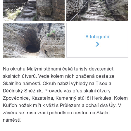
8 fotografií
Na okruhu Malými stěnami čeká turisty devatenáct
skalních útvarů. Vede kolem nich značená cesta ze
Skalního náměstí. Okruh nabízí výhledy na Tisou a
Děčínský Sněžník. Provede vás přes skalní útvary
Zpovědnice, Kazatelna, Kamenný stůl či Herkules. Kolem
Kuřích nožek míří k věži s Průlezem a odhalí dva Úly. V
závěru se trasa vrací pohodlnou cestou na Skalní
náměstí.