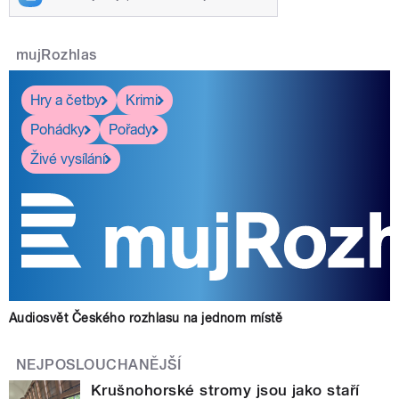
mujRozhlas
Hry a četby
Krimi
Pohádky
Pořady
Živé vysílání
Audiosvět Českého rozhlasu na jednom místě
NEJPOSLOUCHANĚJŠÍ
Krušnohorské stromy jsou jako staří