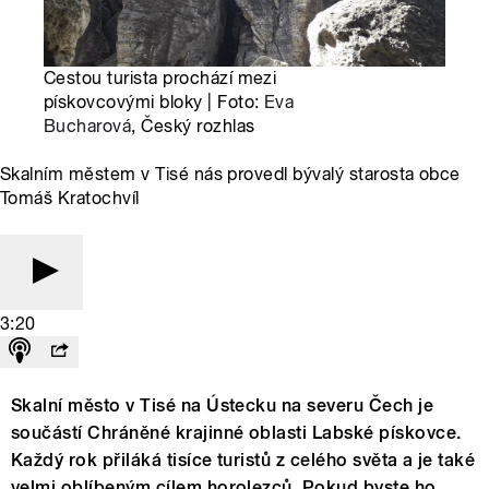
Cestou turista prochází mezi
pískovcovými bloky | Foto:
Eva
Bucharová
, Český rozhlas
Skalním městem v Tisé nás provedl bývalý starosta obce
Tomáš Kratochvíl
3:20
Skalní město v Tisé na Ústecku na severu Čech je
součástí Chráněné krajinné oblasti Labské pískovce.
Každý rok přiláká tisíce turistů z celého světa a je také
velmi oblíbeným cílem horolezců. Pokud byste ho