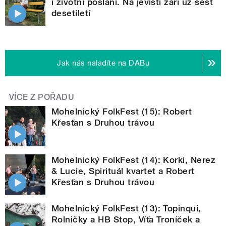
i životní poslání. Na jevišti září už šest
desetiletí
Jak nás naladíte na DABu
VÍCE Z POŘADU
Mohelnický FolkFest (15): Robert
Křesťan s Druhou trávou
Mohelnický FolkFest (14): Korki, Nerez
& Lucie, Spirituál kvartet a Robert
Křesťan s Druhou trávou
Mohelnický FolkFest (13): Topinqui,
Rolničky a HB Stop, Víťa Troníček a