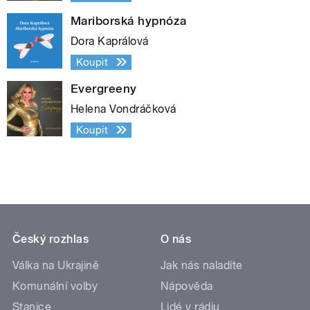
Mariborská hypnóza
Dora Kaprálová
Koupit
Evergreeny
Helena Vondráčková
Koupit
Český rozhlas
O nás
Válka na Ukrajině
Jak nás naladíte
Komunální volby
Nápověda
Stanice
Lidé v rádiu