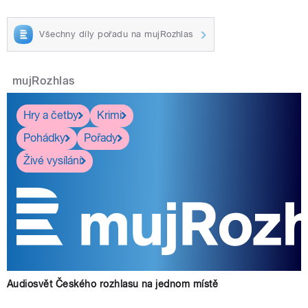
Všechny díly pořadu na mujRozhlas
mujRozhlas
Hry a četby
Krimi
Pohádky
Pořady
Živé vysílání
Audiosvět Českého rozhlasu na jednom místě