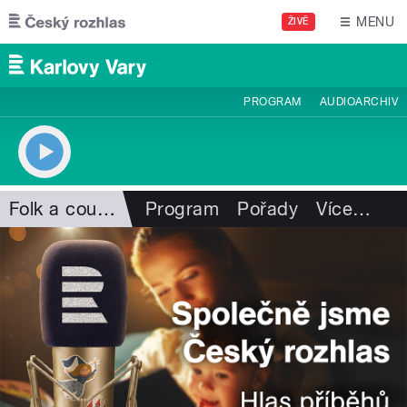
Přejít k hlavnímu obsahu
MENU
ŽIVĚ
PROGRAM
AUDIOARCHIV
Folk a country
Program
Pořady
Více
…