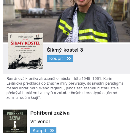
Šikmý kostel 3
Koupit
Románová kronika ztraceného města - léta 1945–1961. Karin
Lednická předkládá do značné míry převratný, dosavadní paradigma
měnící obraz hornického regionu, jehož zahlazenou historii stále
překrývá tlustá vrstva mýtů a zakořeněných stereotypů o „černé
zemi a rudém kraji“.
Pohřbeni zaživa
Vít Vencl
Koupit