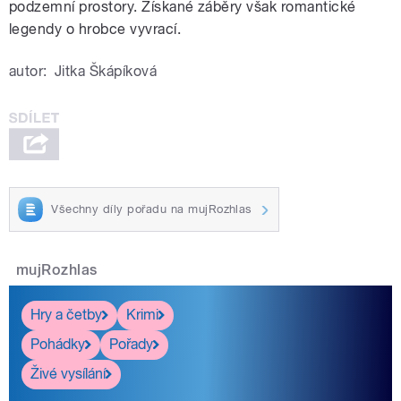
podzemní prostory. Získané záběry však romantické
legendy o hrobce vyvrací.
autor:
Jitka Škápíková
Všechny díly pořadu na mujRozhlas
mujRozhlas
Hry a četby
Krimi
Pohádky
Pořady
Živé vysílání