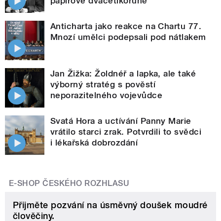
papírové dvacetikoruně
Anticharta jako reakce na Chartu 77.
Mnozí umělci podepsali pod nátlakem
Jan Žižka: Žoldnéř a lapka, ale také
výborný stratég s pověstí
neporazitelného vojevůdce
Svatá Hora a uctívání Panny Marie
vrátilo starci zrak. Potvrdili to svědci
i lékařská dobrozdání
E-SHOP ČESKÉHO ROZHLASU
Přijměte pozvání na úsměvný doušek moudré
člověčiny.