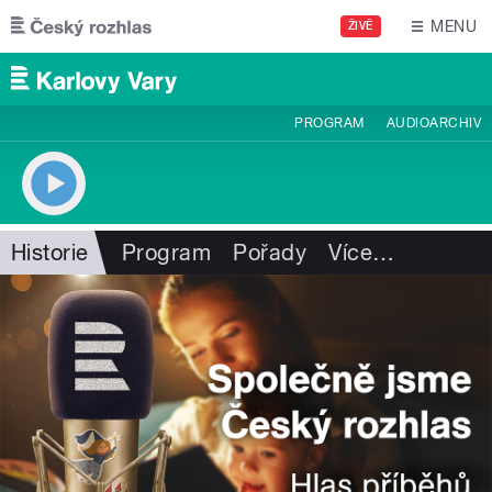
Přejít k hlavnímu obsahu
MENU
ŽIVĚ
PROGRAM
AUDIOARCHIV
Historie
Program
Pořady
Více
…