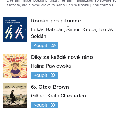
Literární fikce, pokus přiblížit literární nadsázkou spisovatele,
filozofa, ale hlavně člověka Karla Čapka trochu jinou formou.
Román pro pitomce
Lukáš Balabán, Šimon Krupa, Tomáš
Soldán
Koupit
Díky za každé nové ráno
Halina Pawlowská
Koupit
6x Otec Brown
Gilbert Keith Chesterton
Koupit