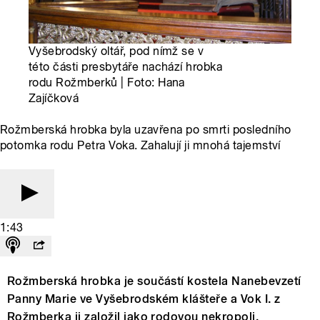
Vyšebrodský oltář, pod nímž se v
této části presbytáře nachází hrobka
rodu Rožmberků | Foto: Hana
Zajíčková
Rožmberská hrobka byla uzavřena po smrti posledního
potomka rodu Petra Voka. Zahalují ji mnohá tajemství
1:43
Rožmberská hrobka je součástí kostela Nanebevzetí
Panny Marie ve Vyšebrodském klášteře a Vok I. z
Rožmberka ji založil jako rodovou nekropoli.