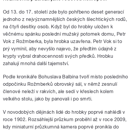
Od 13. do 17. století zde bylo pohřbeno deset generací
jednoho z nejvýznamnějších českých šlechtických rodů,
na čtyři desítky osob. Když byl do hrobky uložen k
věčnému spánku poslední mužský potomek domu, Petr
Vok z Rožmberka, byla hrobka uzavřena. Petr Vok si to
prý vymínil, aby nevyšlo najevo, že předtím údajně z
krypty vybral drahocennosti svých předků. Hrobku
zahalují mnohá další tajemství.
Podle kronikáře Bohuslava Balbína tvoří místo posledního
odpočinku Rožmberků obrovský sál, v němž zesnulí
členové neleží v rakvích, ale sedí v křeslech kolem
velkého stolu, jako by panovali i po smrti.
V novodobých dějinách lidé do hrobky poprvé nahlédli v
roce 1902. Rozsáhlejší průzkum proběhl až v roce 2009,
kdy miniaturní průzkumná kamera poprvé pronikla do