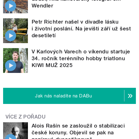
Wendler
Petr Richter našel v divadle lásku
i životní poslání. Na jevišti září už šest
desetiletí
V Karlových Varech o víkendu startuje
34. ročník terénního hobby triatlonu
KIWI MUŽ 2025
Jak nás naladíte na DABu
VÍCE Z POŘADU
Alois Rašín se zasloužil o stabilizaci
české koruny. Objevil se pak na