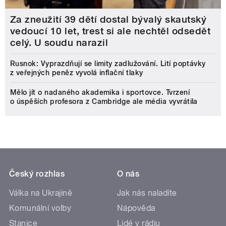
Za zneužití 39 dětí dostal bývalý skautský
vedoucí 10 let, trest si ale nechtěl odsedět
celý. U soudu narazil
Rusnok: Vyprazdňují se limity zadlužování. Lití poptávky
z veřejných peněz vyvolá inflační tlaky
Mělo jít o nadaného akademika i sportovce. Tvrzení
o úspěších profesora z Cambridge ale média vyvrátila
Český rozhlas
O nás
Válka na Ukrajině
Jak nás naladíte
Komunální volby
Nápověda
Stanice
Lidé v rádiu