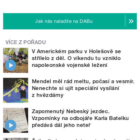
Jak nás naladíte na DABu
VÍCE Z POŘADU
V Americkém parku v Holešově se
střílelo z děl. O víkendu tu vzniklo
napoleonské vojenské ležení
Mendel měl rád meltu, počasí a vesmír.
Nenechte si ujít speciální vysílání
z hvězdárny
Zapomenutý Nebeský jezdec.
Vzpomínky na odbojáře Karla Batelku
předává dál jeho neteř