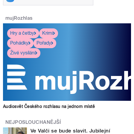
mujRozhlas
Hry a četby
Krimi
Pohádky
Pořady
Živé vysílání
Audiosvět Českého rozhlasu na jednom místě
NEJPOSLOUCHANĚJŠÍ
Ve Valči se bude slavit. Jubilejní