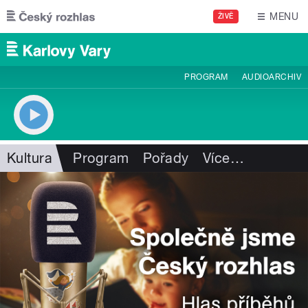
Přejít k hlavnímu obsahu
MENU
ŽIVĚ
PROGRAM
AUDIOARCHIV
Kultura
Program
Pořady
Více
…