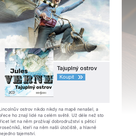
Tajuplný ostrov
Koupit
Lincolnův ostrov nikdo nikdy na mapě nenašel, a
přece ho znají lidé na celém světě. Už déle než sto
třicet let na něm prožívají dobrodružství s pěticí
trosečníků, kteří na něm našli útočiště, a hlavně
nejedno tajemství.