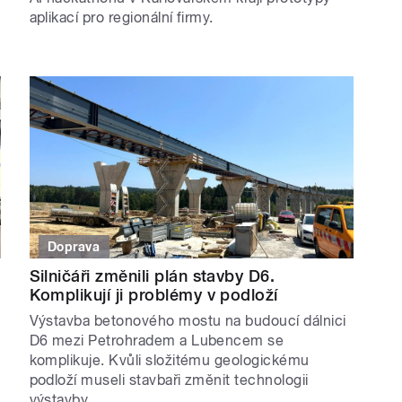
aplikací pro regionální firmy.
Doprava
Silničáři změnili plán stavby D6.
Komplikují ji problémy v podloží
Výstavba betonového mostu na budoucí dálnici
D6 mezi Petrohradem a Lubencem se
komplikuje. Kvůli složitému geologickému
podloží museli stavbaři změnit technologii
výstavby.