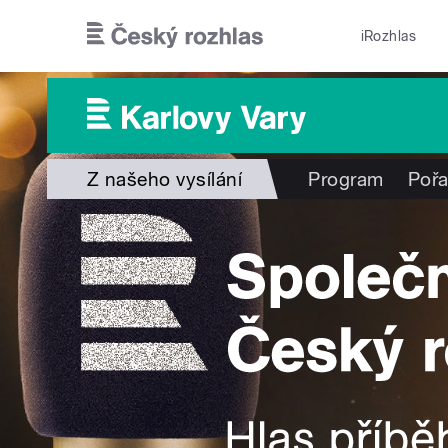
Přejít k hlavnímu obsahu
iRozhlas
Z našeho vysílání
Program
Poř