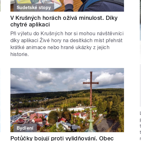
Sudetské stopy
V Krušných horách ožívá minulost. Díky
chytré aplikaci
Při výletu do Krušných hor si mohou návštěvníci
díky aplikaci Živé hory na desítkách míst přehrát
krátké animace nebo hrané ukázky z jejich
historie.
Bydlení
Potůčky bojují proti vylidňování. Obec