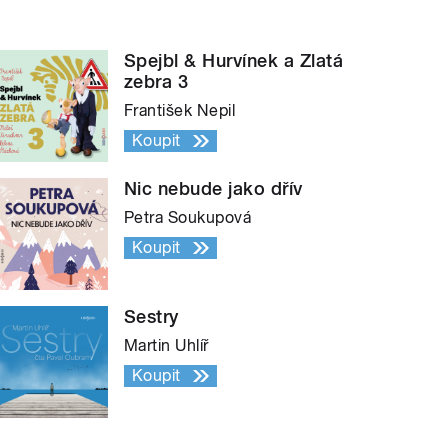
Spejbl & Hurvínek a Zlatá
zebra 3
František Nepil
Koupit
Nic nebude jako dřív
Petra Soukupová
Koupit
Sestry
Martin Uhlíř
Koupit