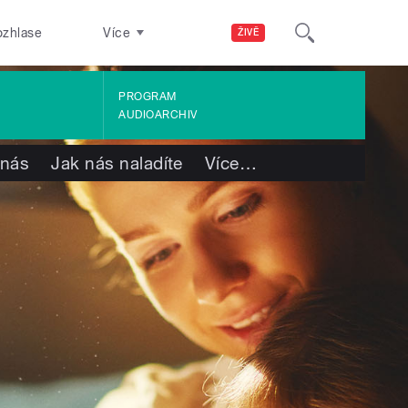
ozhlase
Více
ŽIVĚ
PROGRAM
AUDIOARCHIV
 nás
Jak nás naladíte
Více
…