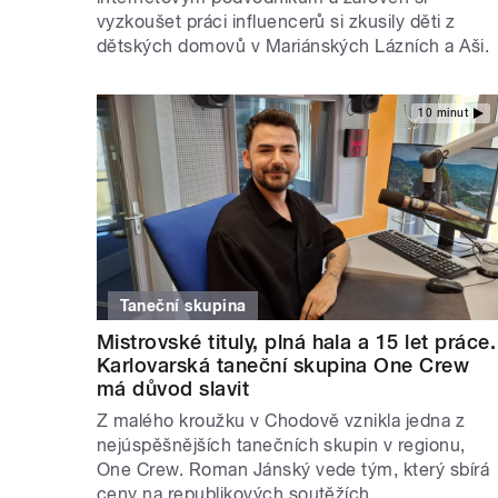
vyzkoušet práci influencerů si zkusily děti z
dětských domovů v Mariánských Lázních a Aši.
10 minut
Taneční skupina
Mistrovské tituly, plná hala a 15 let práce.
Karlovarská taneční skupina One Crew
má důvod slavit
Z malého kroužku v Chodově vznikla jedna z
nejúspěšnějších tanečních skupin v regionu,
One Crew. Roman Jánský vede tým, který sbírá
ceny na republikových soutěžích.