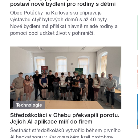
postaví nové bydlení pro rodiny s dětmi
Obec Potůčky na Karlovarsku připravuje
výstavbu čtyř bytových domů s až 40 byty.
Nové bydlení má přilákat hlavně mladé rodiny a
pomoci obci udržet život v pohraničí.
Technologie
Středoškoláci v Chebu překvapili porotu.
Jejich AI aplikace míří do firem
Šestnáct středoškoláků vytvořilo během prvního
AI hackathonu v Karlovarském kraji prototypy