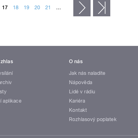
17
18
19
20
21
…
následující ›
poslední »
zhlas
O nás
ysílání
Jak nás naladíte
rchiv
Nápověda
sty
Lidé v rádiu
í aplikace
Kariéra
Kontakt
Rozhlasový poplatek