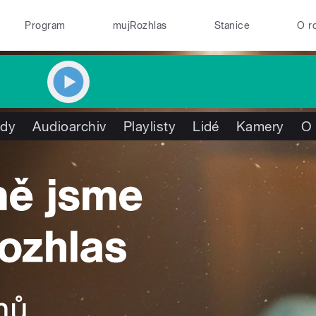
Program
mujRozhlas
Stanice
O r
ady
Audioarchiv
Playlisty
Lidé
Kamery
O