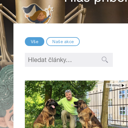
Vše
Naše akce
16 minut