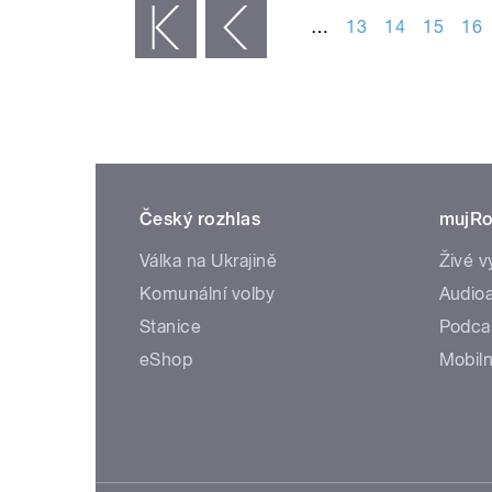
…
13
14
15
16
« první
‹ předchozí
Český rozhlas
mujRo
Válka na Ukrajině
Živé v
Komunální volby
Audioa
Stanice
Podca
eShop
Mobiln