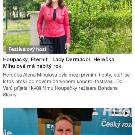
Festivalový host
Houpačky, Eternit i Lady Dermacol. Herečka
Mihulová má nabitý rok
Herečka Alena Mihulová byla mezi prvními hosty, kteří se
letos prošli po novém červeném koberci festivalu. Do
Varů přijela i kvůli filmu Houpačky režiséra Bohdana
Slámy.
15 minut