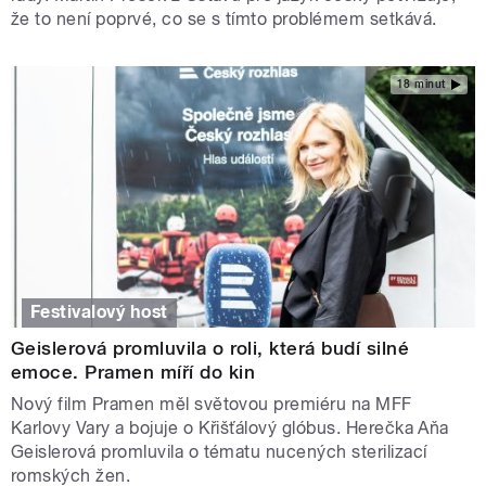
že to není poprvé, co se s tímto problémem setkává.
18 minut
Festivalový host
Geislerová promluvila o roli, která budí silné
emoce. Pramen míří do kin
Nový film Pramen měl světovou premiéru na MFF
Karlovy Vary a bojuje o Křišťálový glóbus. Herečka Aňa
Geislerová promluvila o tématu nucených sterilizací
romských žen.