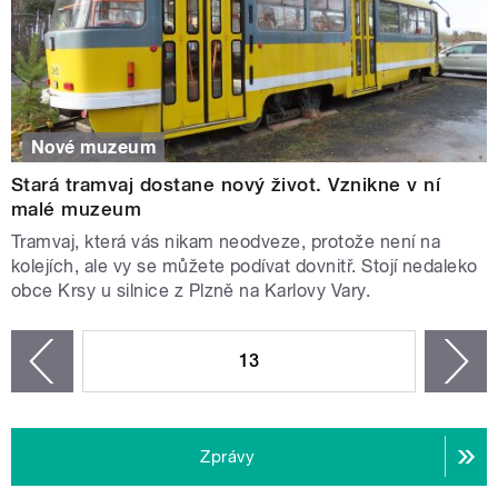
Nové muzeum
Stará tramvaj dostane nový život. Vznikne v ní
malé muzeum
Tramvaj, která vás nikam neodveze, protože není na
kolejích, ale vy se můžete podívat dovnitř. Stojí nedaleko
obce Krsy u silnice z Plzně na Karlovy Vary.
STRÁNKY
13
n
zí
Zprávy