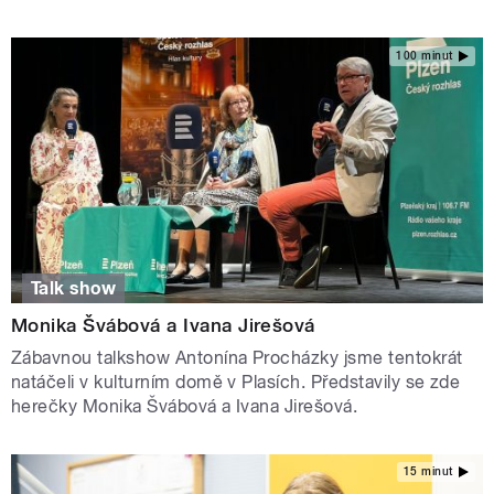
100 minut
Talk show
Monika Švábová a Ivana Jirešová
Zábavnou talkshow Antonína Procházky jsme tentokrát
natáčeli v kulturním domě v Plasích. Představily se zde
herečky Monika Švábová a Ivana Jirešová.
15 minut