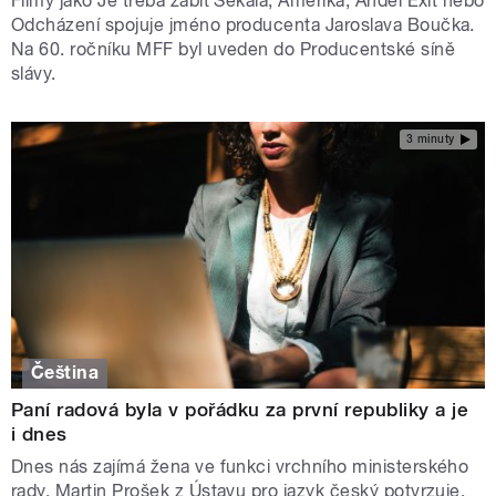
Filmy jako Je třeba zabít Sekala, Amerika, Anděl Exit nebo
Odcházení spojuje jméno producenta Jaroslava Boučka.
Na 60. ročníku MFF byl uveden do Producentské síně
slávy.
3 minuty
Čeština
Paní radová byla v pořádku za první republiky a je
i dnes
Dnes nás zajímá žena ve funkci vrchního ministerského
rady. Martin Prošek z Ústavu pro jazyk český potvrzuje,