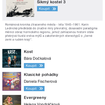
Šikmý kostel 3
Koupit
Románová kronika ztraceného města - léta 1945–1961. Karin
Lednická předkládá do značné míry převratný, dosavadní paradigma
měnící obraz hornického regionu, jehož zahlazenou historii stále
překrývá tlustá vrstva mýtů a zakořeněných stereotypů o „černé
zemi a rudém kraji“.
Kost
Bára Dočkalová
Koupit
Klasické pohádky
Daniela Fischerová
Koupit
Evergreeny
Helena Vondráčková