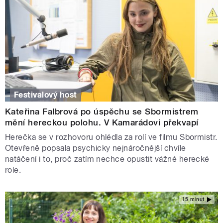
Festivalový host
Kateřina Falbrová po úspěchu se Sbormistrem
mění hereckou polohu. V Kamarádovi překvapí
Herečka se v rozhovoru ohlédla za rolí ve filmu Sbormistr.
Otevřeně popsala psychicky nejnáročnější chvíle
natáčení i to, proč zatím nechce opustit vážné herecké
role.
15 minut