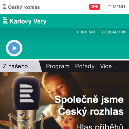
Přejít k hlavnímu obsahu
MENU
ŽIVĚ
PROGRAM
AUDIOARCHIV
Z našeho vysílání
Program
Pořady
Více
…