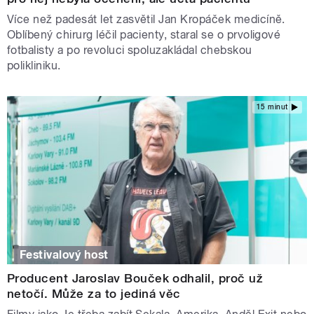
Více než padesát let zasvětil Jan Kropáček medicíně.
Oblíbený chirurg léčil pacienty, staral se o prvoligové
fotbalisty a po revoluci spoluzakládal chebskou
polikliniku.
15 minut
Festivalový host
Producent Jaroslav Bouček odhalil, proč už
netočí. Může za to jediná věc