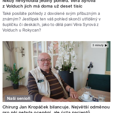
Nikdy nevyhodila jediný pohled. Věra Syrová
z Volduch jich má doma už deset tisíc
Také posíláte pohledy z dovolené svým příbuzným a
známým? Jestlipak ten váš pohled skončí utříděný v
šuplíčku či deskách, jako to dělá paní Věra Syrová z
Volduch u Rokycan?
3 minuty
Naši senioři
Chirurg Jan Kropáček bilancuje. Největší odměnou
pro něj nebyla ocenění, ale úcta pacientů