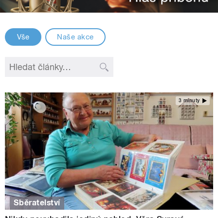
Vše
Naše akce
3 minuty
Sběratelství