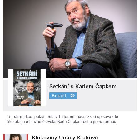
Setkání s Karlem Čapkem
Koupit
Literární fikce, pokus přiblížit literární nadsázkou spisovatele,
filozofa, ale hlavně člověka Karla Čapka trochu jinou formou.
Klukoviny Uršuly Klukové