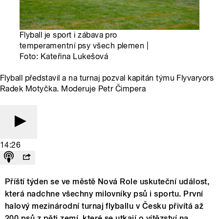
Flyball je sport i zábava pro
temperamentní psy všech plemen |
Foto: Kateřina Lukešová
Flyball představil a na turnaj pozval kapitán týmu Flyvaryors
Radek Motyčka. Moderuje Petr Čimpera
14:26
Příští týden se ve městě Nová Role uskuteční událost,
která nadchne všechny milovníky psů i sportu. První
halový mezinárodní turnaj flyballu v Česku přivítá až
200 psů z pěti zemí, které se utkají o vítězství na