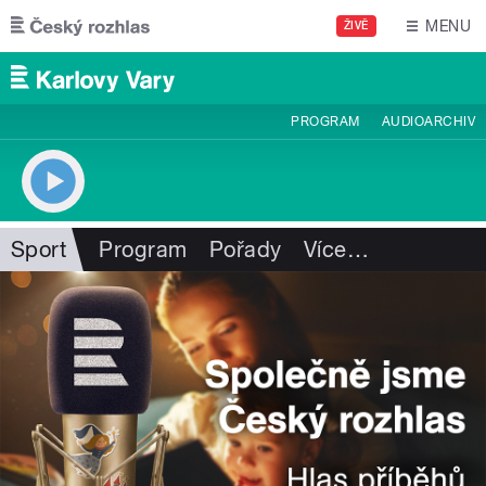
Přejít k hlavnímu obsahu
MENU
ŽIVĚ
PROGRAM
AUDIOARCHIV
Sport
Program
Pořady
Více
…