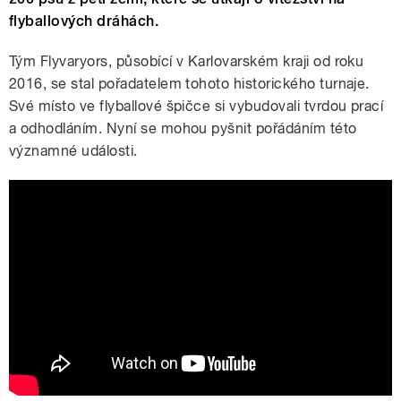
flyballových dráhách.
Tým Flyvaryors, působící v Karlovarském kraji od roku
2016, se stal pořadatelem tohoto historického turnaje.
Své místo ve flyballové špičce si vybudovali tvrdou prací
a odhodláním. Nyní se mohou pyšnit pořádáním této
významné události.
Flyvaryors - hledáme sponzory a nové
členy