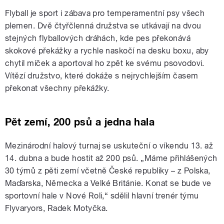
Flyball je sport i zábava pro temperamentní psy všech
plemen. Dvě čtyřčlenná družstva se utkávají na dvou
stejných flyballových dráhách, kde pes překonává
skokové překážky a rychle naskočí na desku boxu, aby
chytil míček a aportoval ho zpět ke svému psovodovi.
Vítězí družstvo, které dokáže s nejrychlejším časem
překonat všechny překážky.
Pět zemí, 200 psů a jedna hala
Mezinárodní halový turnaj se uskuteční o víkendu 13. až
14. dubna a bude hostit až 200 psů. „Máme přihlášených
30 týmů z pěti zemí včetně České republiky – z Polska,
Maďarska, Německa a Velké Británie. Konat se bude ve
sportovní hale v Nové Roli,“ sdělil hlavní trenér týmu
Flyvaryors, Radek Motyčka.