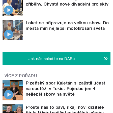
příběhy. Chystá nové divadelní projekty
Loket se připravuje na velkou show. Do
města míří nejlepší motokrosaři světa
Jak nás naladíte na DABu
VÍCE Z POŘADU
Plzeňský sbor Kajetán si zajistil účast
na soutěži v Tokiu. Pojedou jen 4
nejlepší sbory na světě
Prostě nás to baví, říkají noví držitelé
titulu Mistr tradiční rukodělné výroby