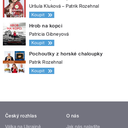
Uršula Kluková – Patrik Rozehnal
Koupit
Hrob na kopci
Patricia Gibneyová
Koupit
Pochoutky z horské chaloupky
Patrik Rozehnal
Koupit
Český rozhlas
O nás
Válka na Ukrajině
Jak nás naladíte