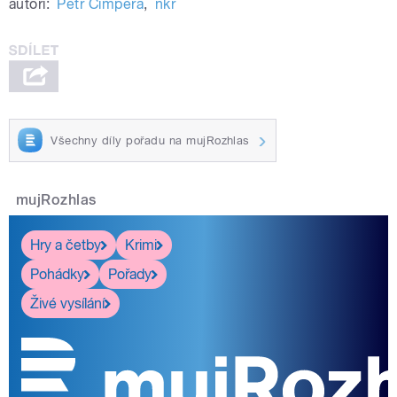
autoři:
Petr Čimpera
,
nkr
Všechny díly pořadu na mujRozhlas
mujRozhlas
Hry a četby
Krimi
Pohádky
Pořady
Živé vysílání