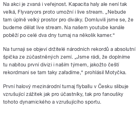
Na akci je zvaná i veřejnost. Kapacita haly ale není tak
velká, Flyvaryors proto umožní i live stream. „Nebude
tam úplně velký prostor pro diváky. Domluvili jsme se, že
budeme dělat live stream. Na našem youtube kanále
poběží po celé dva dny turnaj na několik kamer.“
Na turnaji se objeví držitelé národních rekordů a absolutní
špička ze zúčastněných zemí. „Jsme rádi, že doplníme
tu nabitou první divizi i naším týmem, jakožto čeští
rekordmani se tam taky zařadíme,“ prohlásil Motyčka.
První halový mezinárodní turnaj flyballu v Česku slibuje
vzrušující zážitek jak pro účastníky, tak pro fanoušky
tohoto dynamického a vzrušujícího sportu.