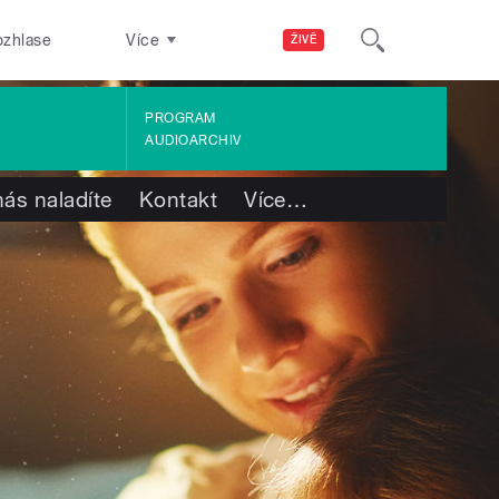
ozhlase
Více
ŽIVĚ
PROGRAM
AUDIOARCHIV
nás naladíte
Kontakt
Více
…