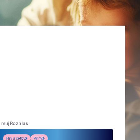
mujRozhlas
Hry a četby
Krimi