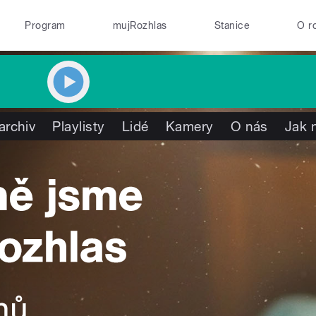
Program
mujRozhlas
Stanice
O r
archiv
Playlisty
Lidé
Kamery
O nás
Jak 