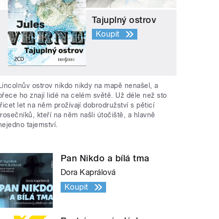
Tajuplný ostrov
Koupit
Lincolnův ostrov nikdo nikdy na mapě nenašel, a
přece ho znají lidé na celém světě. Už déle než sto
třicet let na něm prožívají dobrodružství s pěticí
trosečníků, kteří na něm našli útočiště, a hlavně
nejedno tajemství.
Pan Nikdo a bílá tma
Dora Kaprálová
Koupit