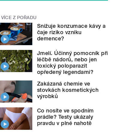
VÍCE Z POŘADU
Snižuje konzumace kávy a
čaje riziko vzniku
demence?
Jmelí. Účinný pomocník při
léčbě nádorů, nebo jen
toxický poloparazit
opředený legendami?
Zakázaná chemie ve
stovkách kosmetických
výrobků
Co nosíte ve spodním
prádle? Testy ukázaly
pravdu v plné nahotě