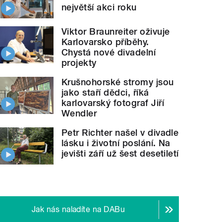
největší akci roku
Viktor Braunreiter oživuje
Karlovarsko příběhy.
Chystá nové divadelní
projekty
Krušnohorské stromy jsou
jako staří dědci, říká
karlovarský fotograf Jiří
Wendler
Petr Richter našel v divadle
lásku i životní poslání. Na
jevišti září už šest desetiletí
Jak nás naladíte na DABu