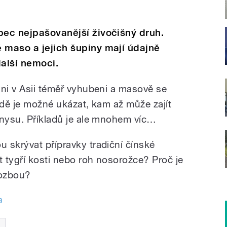
bec nejpašovanější živočišný druh.
 maso a jejich šupiny mají údajně
další nemoci.
uni v Asii téměř vyhubeni a masově se
padě je možné ukázat, kam až může zajít
znysu. Příkladů je ale mnohem víc…
 skrývat přípravky tradiční čínské
 tygří kosti nebo roh nosorožce? Proč je
rozbou?
a