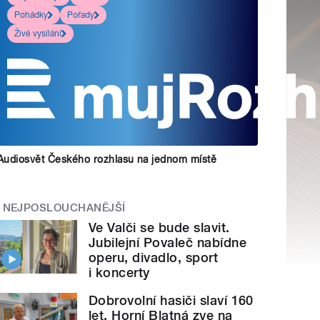
Pohádky
Pořady
Živé vysílání
Audiosvět Českého rozhlasu na jednom místě
NEJPOSLOUCHANĚJŠÍ
Ve Valči se bude slavit.
Jubilejní Povaleč nabídne
operu, divadlo, sport
i koncerty
Dobrovolní hasiči slaví 160
let. Horní Blatná zve na