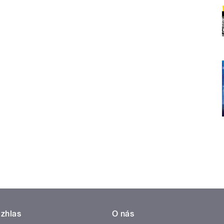
zhlas
O nás