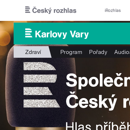
Přejít k hlavnímu obsahu
iRozhlas
Zdraví
Program
Pořady
Audio