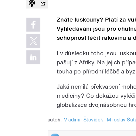
Znáte luskouny? Platí za vů
Vyhledáváni jsou pro chutné
schopnost léčit rakovinu a 
I v důsledku toho jsou lusko
pašují z Afriky. Na jejich pří
touha po přírodní léčbě a by
Jaká nemilá překvapení mohou
medicíny? Co dokážou vyléčit
globalizace dvojnásobnou h
autoři:
Vladimír Šťovíček
,
Miroslav Šut