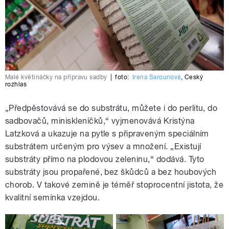
Malé květináčky na přípravu sadby
|
foto:
Irena Šarounová
,
Český
rozhlas
„Předpěstovává se do substrátu, můžete i do perlitu, do
sadbovačů, miniskleníčků,“ vyjmenovává Kristýna
Latzková a ukazuje na pytle s připraveným speciálním
substrátem určeným pro výsev a množení. „Existují
substráty přímo na plodovou zeleninu,“ dodává. Tyto
substráty jsou propařené, bez škůdců a bez houbových
chorob. V takové zemině je téměř stoprocentní jistota, že
kvalitní semínka vzejdou.