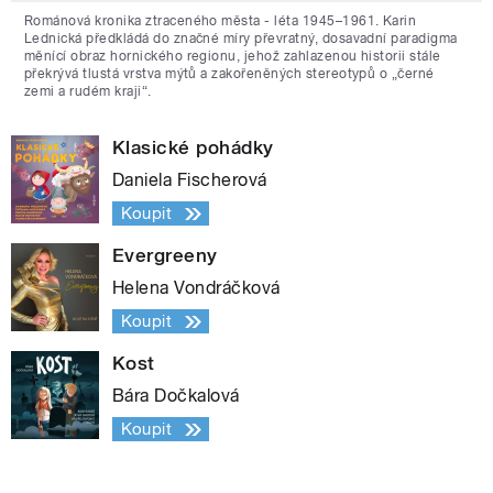
Románová kronika ztraceného města - léta 1945–1961. Karin
Lednická předkládá do značné míry převratný, dosavadní paradigma
měnící obraz hornického regionu, jehož zahlazenou historii stále
překrývá tlustá vrstva mýtů a zakořeněných stereotypů o „černé
zemi a rudém kraji“.
Klasické pohádky
Daniela Fischerová
Koupit
Evergreeny
Helena Vondráčková
Koupit
Kost
Bára Dočkalová
Koupit