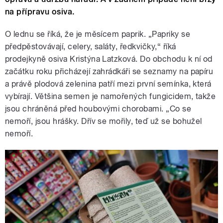
na přípravu osiva.
O lednu se říká, že je měsícem paprik. „Papriky se
předpěstovávají, celery, saláty, ředkvičky,“ říká
prodejkyně osiva Kristýna Latzková. Do obchodu k ní od
začátku roku přicházejí zahrádkáři se seznamy na papíru
a právě plodová zelenina patří mezi první semínka, která
vybírají. Většina semen je namořených fungicidem, takže
jsou chráněná před houbovými chorobami. „Co se
nemoří, jsou hrášky. Dřív se mořily, teď už se bohužel
nemoří.