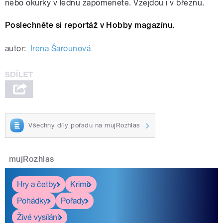
nebo okurky v lednu zapomenete. Vzejdou i v březnu.
Poslechněte si reportáž v Hobby magazínu.
autor:
Irena Šarounová
Všechny díly pořadu na mujRozhlas
mujRozhlas
Hry a četby
Krimi
Pohádky
Pořady
Živé vysílání