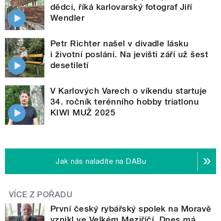
dědci, říká karlovarský fotograf Jiří
Wendler
Petr Richter našel v divadle lásku
i životní poslání. Na jevišti září už šest
desetiletí
V Karlových Varech o víkendu startuje
34. ročník terénního hobby triatlonu
KIWI MUŽ 2025
Jak nás naladíte na DABu
VÍCE Z POŘADU
První český rybářský spolek na Moravě
vznikl ve Velkém Meziříčí. Dnes má