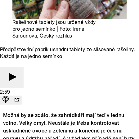
Rašelinové tablety jsou určené vždy
pro jedno semínko | Foto:
Irena
Šarounová
, Český rozhlas
Předpěstování paprik usnadní tablety ze slisované rašeliny.
Každá je na jedno semínko
2:59
Možná by se zdálo, že zahrádkáři mají teď v lednu
volno. Velký omyl. Neustále je třeba kontrolovat
uskladněné ovoce a zeleninu a konečně je čas na
opravu a údržbu nářadí. A v žádném případě není brzy