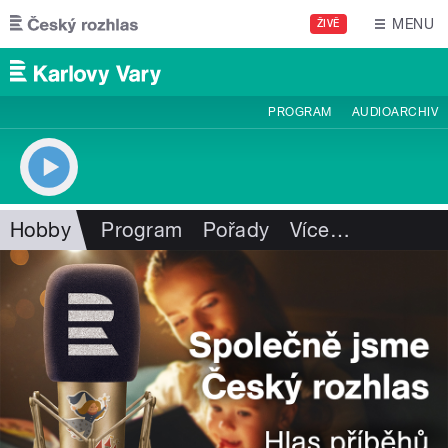
Přejít k hlavnímu obsahu
MENU
ŽIVĚ
PROGRAM
AUDIOARCHIV
Hobby
Program
Pořady
Více
…