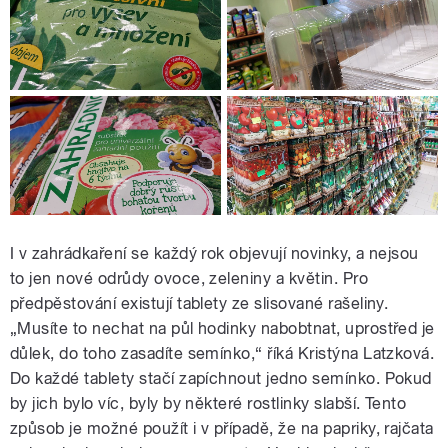
I v zahrádkaření se každý rok objevují novinky, a nejsou
to jen nové odrůdy ovoce, zeleniny a květin. Pro
předpěstování existují tablety ze slisované rašeliny.
„Musíte to nechat na půl hodinky nabobtnat, uprostřed je
důlek, do toho zasadíte semínko,“ říká Kristýna Latzková.
Do každé tablety stačí zapíchnout jedno semínko. Pokud
by jich bylo víc, byly by některé rostlinky slabší. Tento
způsob je možné použít i v případě, že na papriky, rajčata