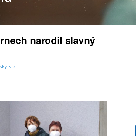
rnech narodil slavný
ský kraj