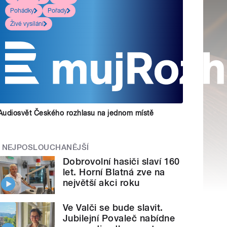
Pohádky
Pořady
Živé vysílání
Audiosvět Českého rozhlasu na jednom místě
NEJPOSLOUCHANĚJŠÍ
Dobrovolní hasiči slaví 160
let. Horní Blatná zve na
největší akci roku
Ve Valči se bude slavit.
Jubilejní Povaleč nabídne