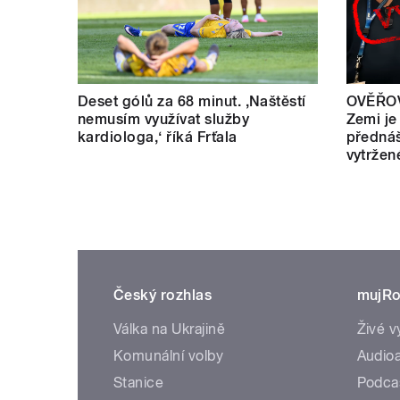
Deset gólů za 68 minut. ,Naštěstí
OVĚŘOV
nemusím využívat služby
Zemi je
kardiologa,‘ říká Frťala
přednáš
vytržen
Český rozhlas
mujRo
Válka na Ukrajině
Živé v
Komunální volby
Audioa
Stanice
Podca