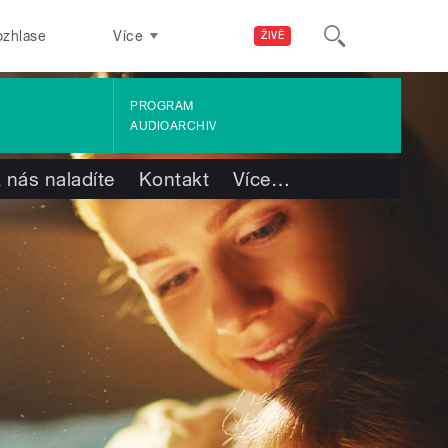
ozhlase
Více
ŽIVĚ
PROGRAM
AUDIOARCHIV
 nás naladíte
Kontakt
Více
…