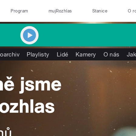
Program
mujRozhlas
Stanice
O r
oarchiv
Playlisty
Lidé
Kamery
O nás
Jak