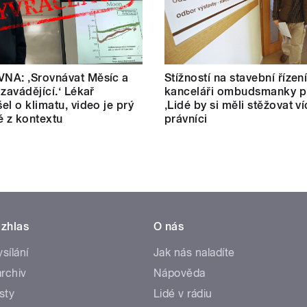
NA: ‚Srovnávat Měsíc a
Stížností na stavební řízen
 zavádějící.‘ Lékař
kanceláři ombudsmanky př
el o klimatu, video je prý
‚Lidé by si měli stěžovat ví
é z kontextu
právníci
zhlas
O nás
ysílání
Jak nás naladíte
rchiv
Nápověda
sty
Lidé v rádiu