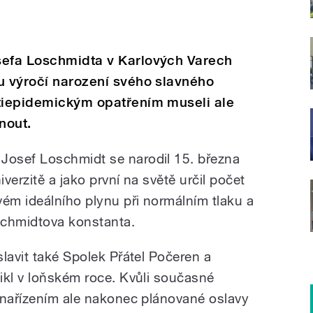
sefa Loschmidta v Karlových Varech
u výročí narození svého slavného
otiepidemickým opatřením museli ale
nout.
osef Loschmidt se narodil 15. března
verzitě a jako první na světě určil počet
vém ideálního plynu při normálním tlaku a
schmidtova konstanta.
lavit také Spolek Přátel Počeren a
ikl v loňském roce. Kvůli současné
 nařízením ale nakonec plánované oslavy