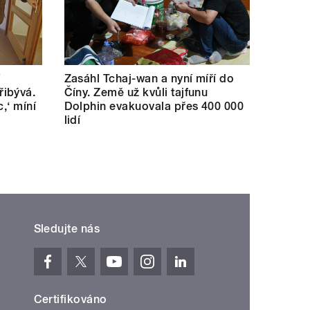
í
Zasáhl Tchaj-wan a nyní míří do
ibývá.
Číny. Země už kvůli tajfunu
c,‘ míní
Dolphin evakuovala přes 400 000
lidí
Sledujte nás
Certifikováno