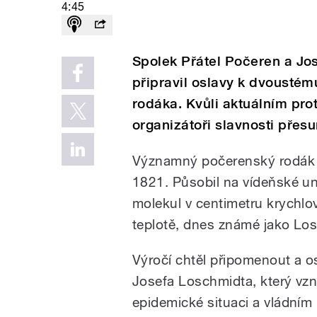
4:45
Spolek Přátel Počeren a Jo
připravil oslavy k dvoustém
rodáka. Kvůli aktuálním pr
organizátoři slavnosti přesu
Významný počerenský rodák J
1821. Působil na vídeňské uni
molekul v centimetru krychlo
teplotě, dnes známé jako Lo
Výročí chtěl připomenout a os
Josefa Loschmidta, který vzn
epidemické situaci a vládním