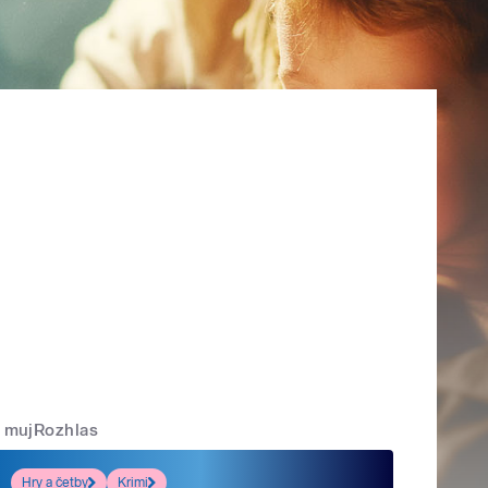
mujRozhlas
Hry a četby
Krimi