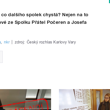
 co dalšího spolek chystá? Nejen na to
sové ze Spolku Přátel Počeren a Josefa
a
,
nkr
|
zdroj:
Český rozhlas Karlovy Vary