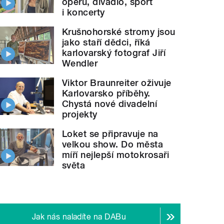
operu, divadlo, sport
i koncerty
Krušnohorské stromy jsou
jako staří dědci, říká
karlovarský fotograf Jiří
Wendler
Viktor Braunreiter oživuje
Karlovarsko příběhy.
Chystá nové divadelní
projekty
Loket se připravuje na
velkou show. Do města
míří nejlepší motokrosaři
světa
Jak nás naladíte na DABu