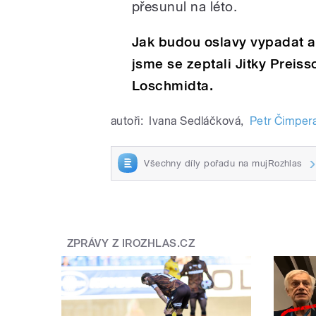
přesunul na léto.
Jak budou oslavy vypadat a
jsme se zeptali Jitky Preis
Loschmidta.
autoři:
Ivana Sedláčková
,
Petr Čimper
Všechny díly pořadu na mujRozhlas
ZPRÁVY Z IROZHLAS.CZ