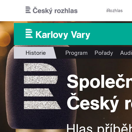
Přejít k hlavnímu obsahu
iRozhlas
Historie
Program
Pořady
Audi