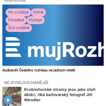
mujRozhlas
Hry a četby
Krimi
Pohádky
Pořady
Živé vysílání
Audiosvět Českého rozhlasu na jednom místě
NEJPOSLOUCHANĚJŠÍ
Krušnohorské stromy jsou jako staří
dědci, říká karlovarský fotograf Jiří
Wendler