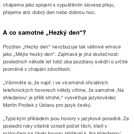
chápeme jako spojení s vypuštěním slovesa přeju,
přejeme atd. dobrý den nebo dobrou noc.
A co samotné „Hezký den“?
Pozdrav „Hezký den“ nevzbuzuje tak vášnivé emoce
jako „Mějte hezký den“. Zajímavá je jiná skutečnost:
posledních několik let totiž oba pozdravy svědčí o určité
proměně v chápání zdvořilosti.
„Všimněte si, že např. i ve víceméně oficiálních
telefonických hovorech někdy cítíme, že samotné ‚Na
shledanou‘ je příliš strohé,“ vysvětluje jazykovědec
Martin Prošek z Ústavu pro jazyk český.
„Typickým příkladem jsou hovory v jazykové poradně. Za
poslední roky citelně vzrostl počet těch, kteří v
rozloučení na závěr hovoru přidávají k ‚Na shledanou‘