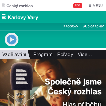
Přejít k hlavnímu obsahu
MENU
ŽIVĚ
PROGRAM
AUDIOARCHIV
Vzdělávání
Program
Pořady
Více
…