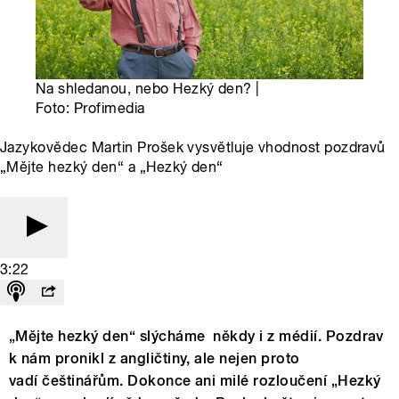
Na shledanou, nebo Hezký den? |
Foto: Profimedia
Jazykovědec Martin Prošek vysvětluje vhodnost pozdravů
„Mějte hezký den“ a „Hezký den“
3:22
„Mějte hezký den“ slýcháme někdy i z médií. Pozdrav
k nám pronikl z angličtiny, ale nejen proto
vadí češtinářům. Dokonce ani milé rozloučení „Hezký