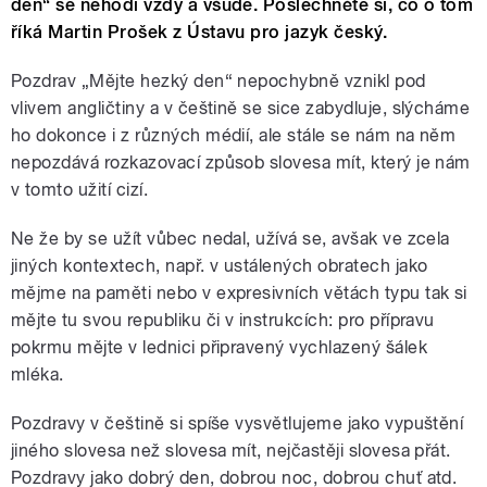
den“ se nehodí vždy a všude. Poslechněte si, co o tom
říká Martin Prošek z Ústavu pro jazyk český.
Pozdrav „Mějte hezký den“ nepochybně vznikl pod
vlivem angličtiny a v češtině se sice zabydluje, slýcháme
ho dokonce i z různých médií, ale stále se nám na něm
nepozdává rozkazovací způsob slovesa mít, který je nám
v tomto užití cizí.
Ne že by se užít vůbec nedal, užívá se, avšak ve zcela
jiných kontextech, např. v ustálených obratech jako
mějme na paměti nebo v expresivních větách typu tak si
mějte tu svou republiku či v instrukcích: pro přípravu
pokrmu mějte v lednici připravený vychlazený šálek
mléka.
Pozdravy v češtině si spíše vysvětlujeme jako vypuštění
jiného slovesa než slovesa mít, nejčastěji slovesa přát.
Pozdravy jako dobrý den, dobrou noc, dobrou chuť atd.