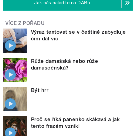
Jak nás naladíte na DABu
VÍCE Z POŘADU
Výraz textovat se v češtině zabydluje
čím dál víc
Růže damašská nebo růže
damascénská?
Být hrr
Proč se říká panenko skákavá a jak
tento frazém vznikl