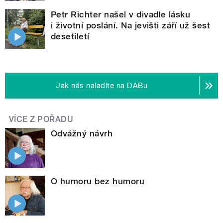
Petr Richter našel v divadle lásku
i životní poslání. Na jevišti září už šest
desetiletí
Jak nás naladíte na DABu
VÍCE Z POŘADU
Odvážný návrh
O humoru bez humoru