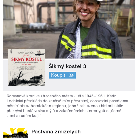
Šikmý kostel 3
Koupit
Románová kronika ztraceného města - léta 1945–1961. Karin
Lednická předkládá do značné míry převratný, dosavadní paradigma
měnící obraz hornického regionu, jehož zahlazenou historii stále
překrývá tlustá vrstva mýtů a zakořeněných stereotypů o „černé
zemi a rudém kraji“.
Pastvina zmizelých