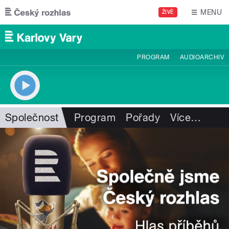
Přejít k hlavnímu obsahu
MENU
ŽIVĚ
PROGRAM
AUDIOARCHIV
Společnost
Program
Pořady
Více
…