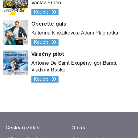
Václav Erben
Koupit
Operette gala
Kateřina Kněžíková a Adam Plachetka
Koupit
Válečný pilot
Antoine De Saint Exupéry, Igor Bareš,
Vladimír Rusko
Koupit
Český rozhlas
O nás