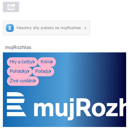
Všechny díly pořadu na mujRozhlas
mujRozhlas
Hry a četby
Krimi
Pohádky
Pořady
Živé vysílání