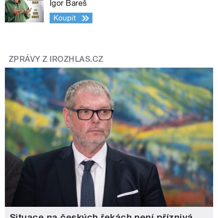
Igor Bareš
Koupit
ZPRÁVY Z IROZHLAS.CZ
Situace na českých řekách není příznivá,