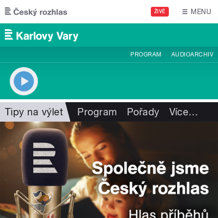
Přejít k hlavnímu obsahu
MENU
ŽIVĚ
PROGRAM
AUDIOARCHIV
Tipy na výlet
Program
Pořady
Více
…