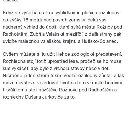
Když se vyšplháte až na vyhlídkovou plošinu rozhledny
do výšky 18 metrů nad povrch zemský, čeká vás
nádherný výhled do údolí, které svírá města Rožnov pod
Radhoštěm, Zubří a Valašské meziříčí, z další strany pak
uvidíte malebnou valašskou krajinu a Hutisko-Solanec.
Ovšem můžete si tu užít i lehce zoologické představení.
Rozhledna stojí totiž uprostřed lesa, pročež se ho musel
kus vykácet, aby bylo z vrcholu stavby něco vidět.
Nicméně jeden strom těsně vedle rozhledny zůstal, a tak
může návštěvník sledovat život na této vzrostlé borovici.
I kvůli tomu stojí návštěva Rožnova pod Radhoštěm a
rozhledny Dušana Jurkoviče za to.