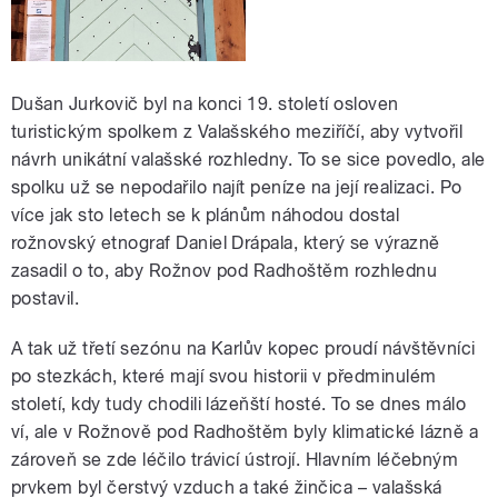
Dušan Jurkovič byl na konci 19. století osloven
turistickým spolkem z Valašského meziříčí, aby vytvořil
návrh unikátní valašské rozhledny. To se sice povedlo, ale
spolku už se nepodařilo najít peníze na její realizaci. Po
více jak sto letech se k plánům náhodou dostal
rožnovský etnograf Daniel Drápala, který se výrazně
zasadil o to, aby Rožnov pod Radhoštěm rozhlednu
postavil.
A tak už třetí sezónu na Karlův kopec proudí návštěvníci
po stezkách, které mají svou historii v předminulém
století, kdy tudy chodili lázeňští hosté. To se dnes málo
ví, ale v Rožnově pod Radhoštěm byly klimatické lázně a
zároveň se zde léčilo trávicí ústrojí. Hlavním léčebným
prvkem byl čerstvý vzduch a také žinčica – valašská