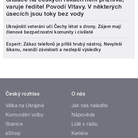
varuje ředitel Povodí Vltavy. V některých
úsecích jsou toky bez vody
Ukrajinští veteráni učí Čechy létat s drony. Zájem mají
členové bezpečnostní komunity i civilisté
Expert: Zákaz telefonů je příliš hrubý nástroj. Nevyřeší
šikanu, nesníží závislosti a nezlepší výsledky
Český rozhlas
O nás
Válka na Ukrajině
Jak nás naladíte
Komunální volby
Nápověda
Stanice
Lidé v rádiu
eShop
Kariéra