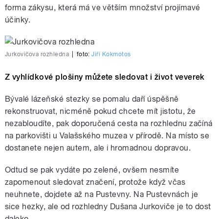
forma zákysu, která má ve větším množství projímavé
účinky.
Jurkovičova rozhledna
|
foto:
Jiří Kokmotos
Z vyhlídkové plošiny můžete sledovat i život veverek
Bývalé lázeňské stezky se pomalu daří úspěšně
rekonstruovat, nicméně pokud chcete mít jistotu, že
nezabloudíte, pak doporučená cesta na rozhlednu začíná
na parkovišti u Valašského muzea v přírodě. Na místo se
dostanete nejen autem, ale i hromadnou dopravou.
Odtud se pak vydáte po zelené, ovšem nesmíte
zapomenout sledovat značení, protože když včas
neuhnete, dojdete až na Pustevny. Na Pustevnách je
sice hezky, ale od rozhledny Dušana Jurkoviče je to dost
daleko.