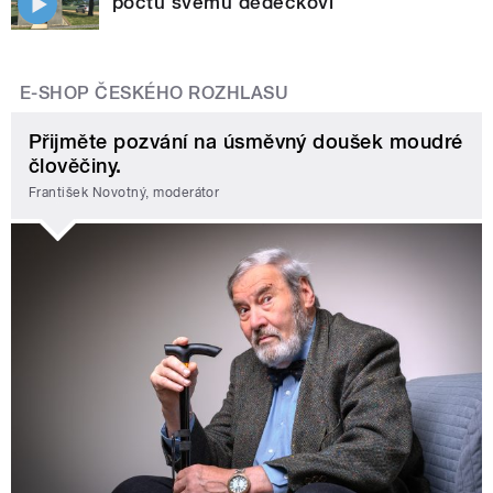
poctu svému dědečkovi
E-SHOP ČESKÉHO ROZHLASU
Přijměte pozvání na úsměvný doušek moudré
člověčiny.
František Novotný, moderátor