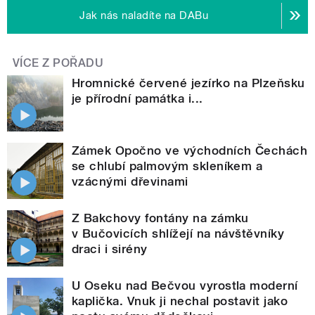
Jak nás naladíte na DABu
VÍCE Z POŘADU
Hromnické červené jezírko na Plzeňsku
je přírodní památka i...
Zámek Opočno ve východních Čechách
se chlubí palmovým skleníkem a
vzácnými dřevinami
Z Bakchovy fontány na zámku
v Bučovicích shlížejí na návštěvníky
draci i sirény
U Oseku nad Bečvou vyrostla moderní
kaplička. Vnuk ji nechal postavit jako