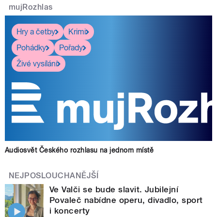
mujRozhlas
Hry a četby
Krimi
Pohádky
Pořady
Živé vysílání
Audiosvět Českého rozhlasu na jednom místě
NEJPOSLOUCHANĚJŠÍ
Ve Valči se bude slavit. Jubilejní
Povaleč nabídne operu, divadlo, sport
i koncerty