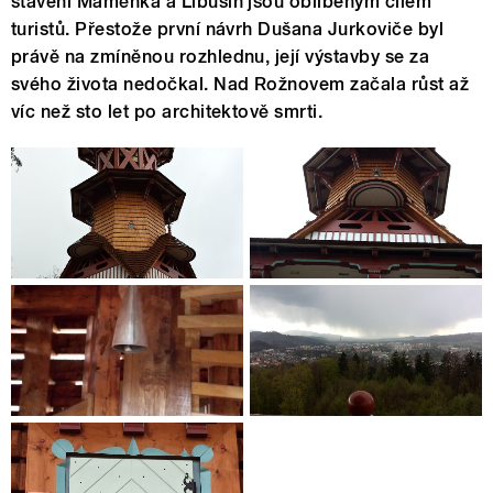
stavení Maměnka a Libušín jsou oblíbeným cílem
turistů. Přestože první návrh Dušana Jurkoviče byl
právě na zmíněnou rozhlednu, její výstavby se za
svého života nedočkal. Nad Rožnovem začala růst až
víc než sto let po architektově smrti.