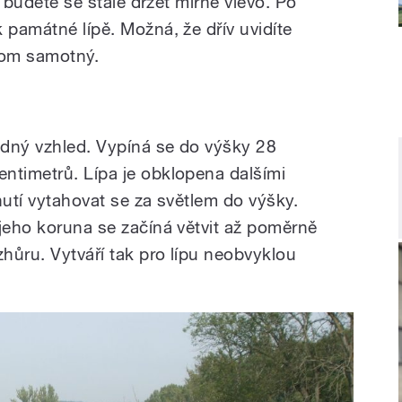
 a budete se stále držet mírně vlevo. Po
 památné lípě. Možná, že dřív uvidíte
trom samotný.
ádný vzhled. Vypíná se do výšky 28
ntimetrů. Lípa je obklopena dalšími
 nutí vytahovat se za světlem do výšky.
 jeho koruna se začíná větvit až poměrně
hůru. Vytváří tak pro lípu neobvyklou