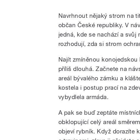
Navrhnout nějaký strom na ti
občan České republiky. V návr
jedná, kde se nachází a svůj
rozhodují, zda si strom ochra
Najít zmíněnou konojedskou lí
příliš dlouhá. Začnete na ná
areál bývalého zámku a klášt
kostela i postup prací na zd
vybydlela armáda.
A pak se buď zeptáte místníc
obklopující celý areál směrem 
objeví rybník. Když dorazíte