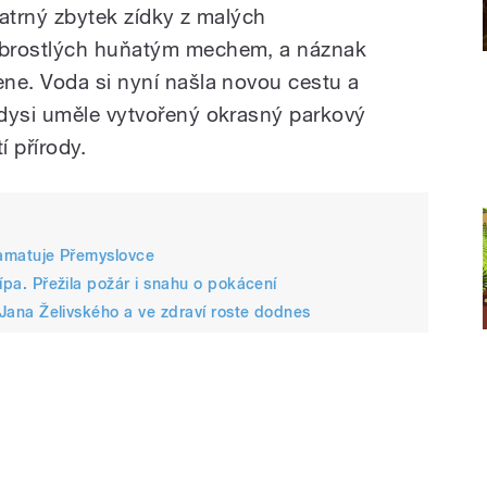
patrný zbytek zídky z malých
obrostlých huňatým mechem, a náznak
ne. Voda si nyní našla novou cestu a
Kdysi uměle vytvořený okrasný parkový
í přírody.
 pamatuje Přemyslovce
lípa. Přežila požár i snahu o pokácení
a Jana Želivského a ve zdraví roste dodnes