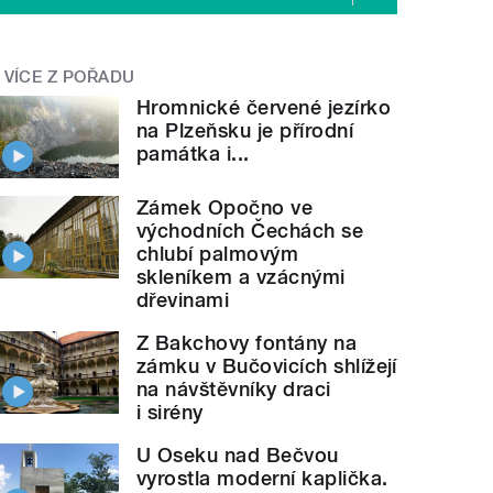
VÍCE Z POŘADU
Hromnické červené jezírko
na Plzeňsku je přírodní
památka i...
Zámek Opočno ve
východních Čechách se
chlubí palmovým
skleníkem a vzácnými
dřevinami
Z Bakchovy fontány na
zámku v Bučovicích shlížejí
na návštěvníky draci
i sirény
U Oseku nad Bečvou
vyrostla moderní kaplička.