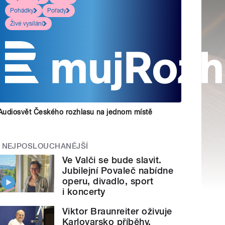
Pohádky
Pořady
Živé vysílání
Audiosvět Českého rozhlasu na jednom místě
NEJPOSLOUCHANĚJŠÍ
Ve Valči se bude slavit.
Jubilejní Povaleč nabídne
operu, divadlo, sport
i koncerty
Viktor Braunreiter oživuje
Karlovarsko příběhy.