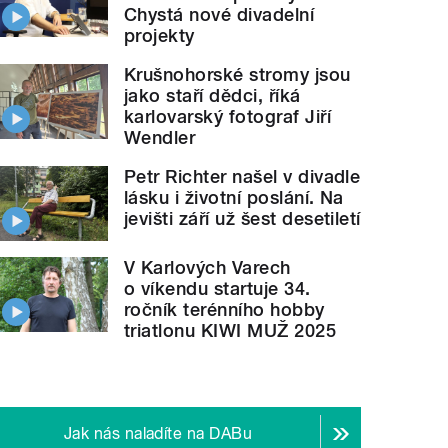
Chystá nové divadelní
projekty
Krušnohorské stromy jsou
jako staří dědci, říká
karlovarský fotograf Jiří
Wendler
Petr Richter našel v divadle
lásku i životní poslání. Na
jevišti září už šest desetiletí
V Karlových Varech
o víkendu startuje 34.
ročník terénního hobby
triatlonu KIWI MUŽ 2025
Jak nás naladíte na DABu