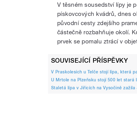
V těsném sousedství lípy je 
pískovcových kvádrů, dnes 
původní cesty zdejšího prame
částečně rozbahňuje okolí. 
prvek se pomalu ztrácí v objet
SOUVISEJÍCÍ PŘÍSPĚVKY
V Praskolesích u Telče stojí lípa, která
U Mrtole na Plzeňsku stojí 500 let stará 
Staletá lípa v Jiřicích na Vysočině zažil