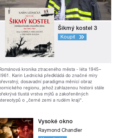
Šikmý kostel 3
Koupit
Románová kronika ztraceného města - léta 1945–
1961. Karin Lednická předkládá do značné míry
převratný, dosavadní paradigma měnící obraz
hornického regionu, jehož zahlazenou historii stále
překrývá tlustá vrstva mýtů a zakořeněných
stereotypů o „černé zemi a rudém kraji“.
Vysoké okno
Raymond Chandler