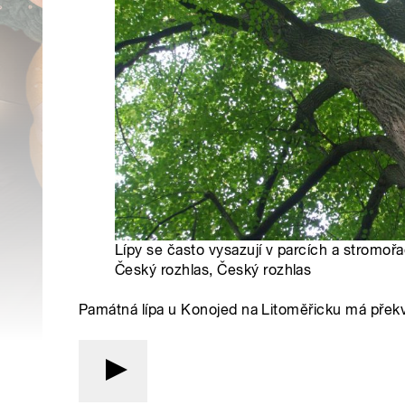
Lípy se často vysazují v parcích a stromořa
Český rozhlas, Český rozhlas
Památná lípa u Konojed na Litoměřicku má překva