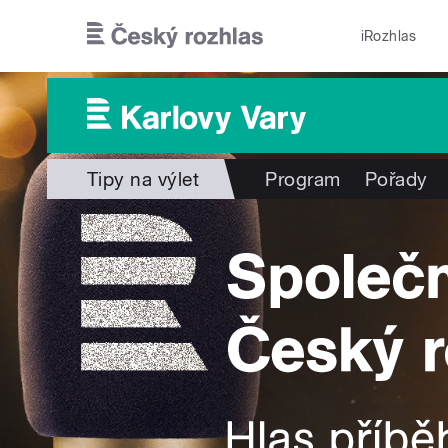
Přejít k hlavnímu obsahu
iRozhlas
Tipy na výlet
Program
Pořady