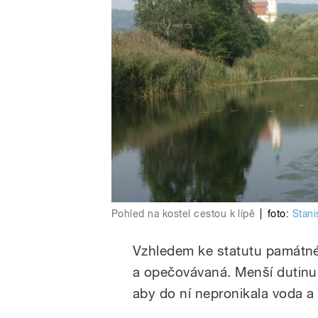
Pohled na kostel cestou k lípě
|
foto:
Stani
Vzhledem ke statutu památné
a opečovávaná. Menší dutinu 
aby do ní nepronikala voda a 