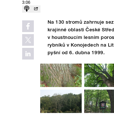
3:06
Na 130 stromů zahrnuje se
krajinné oblasti České Stře
v houstnoucím lesním poro
rybníků v Konojedech na Li
pyšní od 6. dubna 1999.