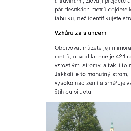
a travinami, zleva ji přejdete
pár desítkách metrů dojdete k
tabulku, než identifikujete s
Vzhůru za sluncem
Obdivovat můžete její mimoř
metrů, obvod kmene je 421 ce
vzrostlými stromy, a tak ji to
Jakkoli je to mohutný strom,
vysoko nad zemí a směřuje vz
štíhlou siluetu.