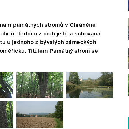
znam památných stromů v Chráněné
dohoří. Jedním z nich je lípa schovaná
stu u jednoho z bývalých zámeckých
toměřicku. Titulem Památný strom se