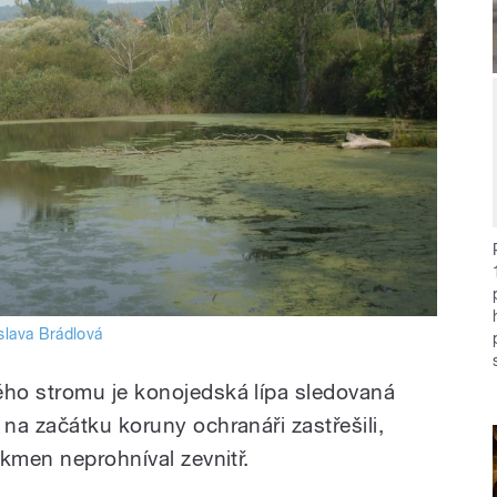
slava Brádlová
ho stromu je konojedská lípa sledovaná
na začátku koruny ochranáři zastřešili,
kmen neprohníval zevnitř.