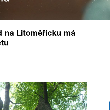
d na Litoměřicku má
etu