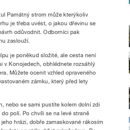
tul Památný strom může kterýkoliv
hu je třeba uvést, o jakou dřevinu se
 návrh odůvodnit. Odborníci pak
nu zaslouží.
pu je poněkud složité, ale cesta není
vsi v Konojedech, obhlédnete rozsáhlý
era. Můžete ocenit vzhled opraveného
evastovaném zámku, který před lety
h, nebo se sami pustíte kolem dolní zdi
do polí. Po chvíli se na levé straně
 k jeho hrázi, dobře zamaskované rákosím