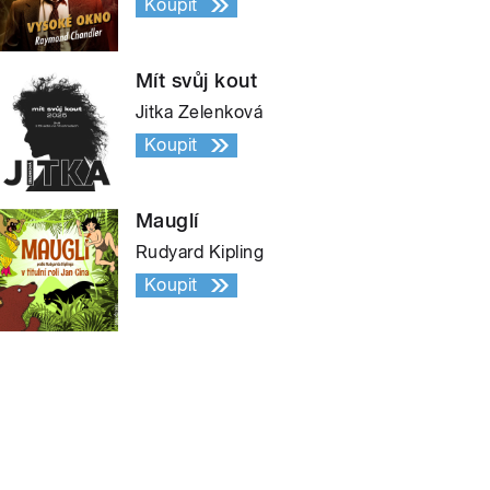
Koupit
Mít svůj kout
Jitka Zelenková
Koupit
Mauglí
Rudyard Kipling
Koupit