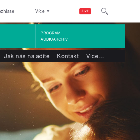
ozhlase
Více
ŽIVĚ
PROGRAM
AUDIOARCHIV
Jak nás naladíte
Kontakt
Více
…