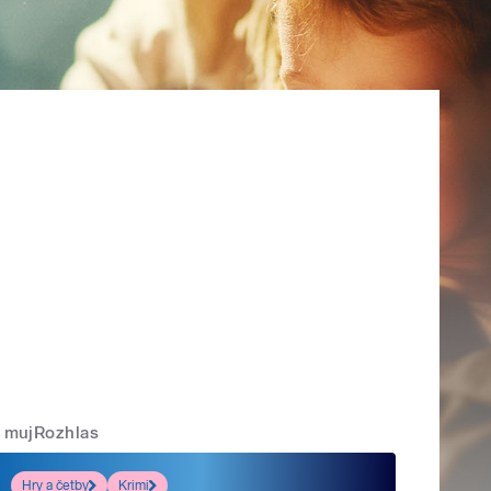
mujRozhlas
Hry a četby
Krimi