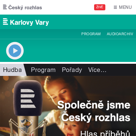
Přejít k hlavnímu obsahu
MENU
ŽIVĚ
PROGRAM
AUDIOARCHIV
Hudba
Program
Pořady
Více
…