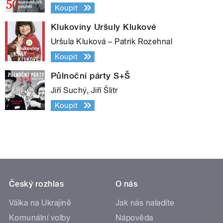
Koupit
Klukoviny Uršuly Klukové
Uršula Kluková – Patrik Rozehnal
Koupit
Půlnoční párty S+Š
Jiří Suchý, Jiří Šlitr
Koupit
Český rozhlas
O nás
Válka na Ukrajině
Jak nás naladíte
Komunální volby
Nápověda