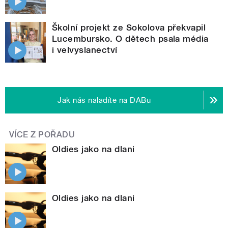
Školní projekt ze Sokolova překvapil
Lucembursko. O dětech psala média
i velvyslanectví
Jak nás naladíte na DABu
VÍCE Z POŘADU
Oldies jako na dlani
Oldies jako na dlani