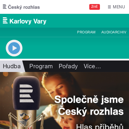
Přejít k hlavnímu obsahu
MENU
ŽIVĚ
PROGRAM
AUDIOARCHIV
Hudba
Program
Pořady
Více
…