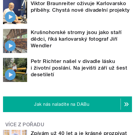
Viktor Braunreiter oživuje Karlovarsko
příběhy. Chystá nové divadelní projekty
Krušnohorské stromy jsou jako staří
dědci, říká karlovarský fotograf Jiří
Wendler
Petr Richter našel v divadle lásku
i životní poslání. Na jevišti září už šest
desetiletí
Jak nás naladíte na DABu
VÍCE Z POŘADU
Zpívám už 40 let a je krásné prozpívat