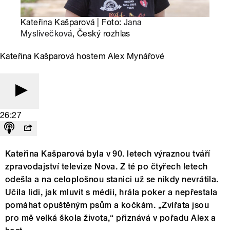
Kateřina Kašparová | Foto:
Jana
Myslivečková
, Český rozhlas
Kateřina Kašparová hostem Alex Mynářové
26:27
Kateřina Kašparová byla v 90. letech výraznou tváří
zpravodajství televize Nova. Z té po čtyřech letech
odešla a na celoplošnou stanici už se nikdy nevrátila.
Učila lidi, jak mluvit s médii, hrála poker a nepřestala
pomáhat opuštěným psům a kočkám. „Zvířata jsou
pro mě velká škola života,“ přiznává v pořadu Alex a