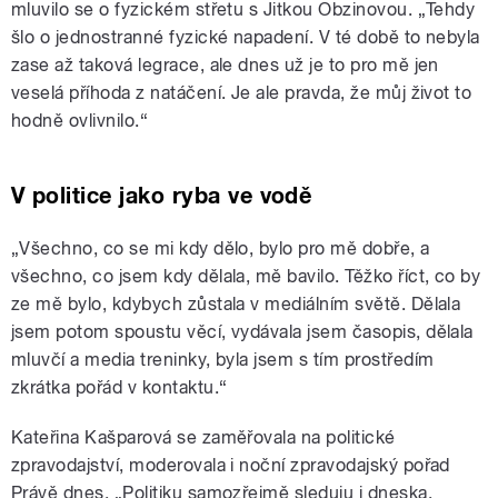
mluvilo se o fyzickém střetu s Jitkou Obzinovou. „Tehdy
šlo o jednostranné fyzické napadení. V té době to nebyla
zase až taková legrace, ale dnes už je to pro mě jen
veselá příhoda z natáčení. Je ale pravda, že můj život to
hodně ovlivnilo.“
V politice jako ryba ve vodě
„Všechno, co se mi kdy dělo, bylo pro mě dobře, a
všechno, co jsem kdy dělala, mě bavilo. Těžko říct, co by
ze mě bylo, kdybych zůstala v mediálním světě. Dělala
jsem potom spoustu věcí, vydávala jsem časopis, dělala
mluvčí a media treninky, byla jsem s tím prostředím
zkrátka pořád v kontaktu.“
Kateřina Kašparová se zaměřovala na politické
zpravodajství, moderovala i noční zpravodajský pořad
Právě dnes. „Politiku samozřejmě sleduju i dneska.