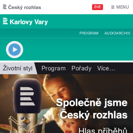
Přejít k hlavnímu obsahu
MENU
ŽIVĚ
PROGRAM
AUDIOARCHIV
Životní styl
Program
Pořady
Více
…