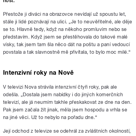
host.
Přestože ji diváci na obrazovce nevídají už spoustu let,
stále ji lidé poznávají na ulici. „Je to neuvěřitelné, ale děje
se to. Hlavně tedy, když na někoho promluvím nebo se
představím. Když jsem se přestěhovala do takové malé
vísky, tak jsem tam šla něco dát na poštu a paní vedoucí
povstala a tak slavnostně mě přivítala, to bylo moc milé.“
Intenzivní roky na Nově
V televizi Nova strávila intenzivní čtyři roky, pak ale
odešla. „Dostala jsem nabídky i do jiných komerčních
televizí, ale já neumím takhle přeskakovat ze dne na den.
Pak jsem začala žít jinak, měla jsem hospodu a vrhla se
na jiné věci. Už to nebylo na pořadu dne.“
Její odchod z televize se odehrál za zvláštních okolností,