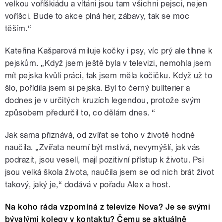
velkou voříškiádu a vítáni jsou tam všichni pejsci, nejen
voříšci. Bude to akce plná her, zábavy, tak se moc
těším.“
Kateřina Kašparová miluje kočky i psy, víc prý ale tíhne k
pejskům. „Když jsem ještě byla v televizi, nemohla jsem
mít pejska kvůli práci, tak jsem měla kočičku. Když už to
šlo, pořídila jsem si pejska. Byl to černý bullterier a
dodnes je v určitých kruzích legendou, protože svým
způsobem předurčil to, co dělám dnes. “
Jak sama přiznává, od zvířat se toho v životě hodně
naučila. „Zvířata neumí být mstivá, nevymýšlí, jak vás
podrazit, jsou veselí, mají pozitivní přístup k životu. Psi
jsou velká škola života, naučila jsem se od nich brát život
takový, jaký je,“ dodává v pořadu Alex a host.
Na koho ráda vzpomíná z televize Nova? Je se svými
bývalými kolegy v kontaktu? Čemu se aktuálně