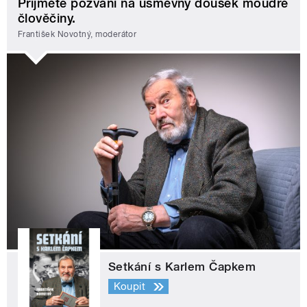
Přijměte pozvání na úsměvný doušek moudré
člověčiny.
František Novotný, moderátor
Setkání s Karlem Čapkem
Koupit