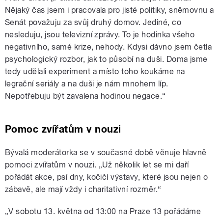
Nějaký čas jsem i pracovala pro jisté politiky, sněmovnu a
Senát považuju za svůj druhý domov. Jediné, co
nesleduju, jsou televizní zprávy. To je hodinka všeho
negativního, samé krize, nehody. Kdysi dávno jsem četla
psychologický rozbor, jak to působí na duši. Doma jsme
tedy udělali experiment a místo toho koukáme na
legrační seriály a na duši je nám mnohem líp.
Nepotřebuju být zavalena hodinou negace.“
Pomoc zvířatům v nouzi
Bývalá moderátorka se v současné době věnuje hlavně
pomoci zvířatům v nouzi. „Už několik let se mi daří
pořádát akce, psí dny, kočičí výstavy, které jsou nejen o
zábavě, ale mají vždy i charitativní rozměr.“
„V sobotu 13. května od 13:00 na Praze 13 pořádáme