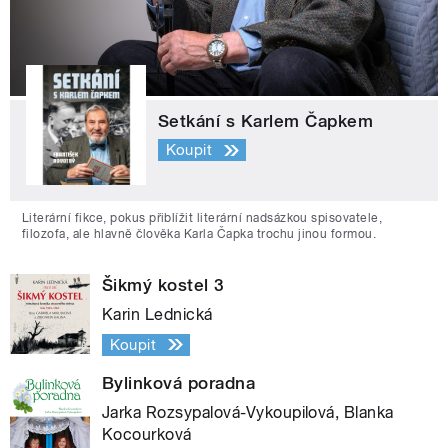
Setkání s Karlem Čapkem
Koupit
Literární fikce, pokus přiblížit literární nadsázkou spisovatele,
filozofa, ale hlavně člověka Karla Čapka trochu jinou formou.
Šikmý kostel 3
Karin Lednická
Koupit
Bylinková poradna
Jarka Rozsypalová-Vykoupilová, Blanka
Kocourková