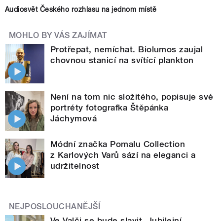
Audiosvět Českého rozhlasu na jednom místě
MOHLO BY VÁS ZAJÍMAT
Protřepat, nemíchat. Biolumos zaujal
chovnou stanicí na svítící plankton
Není na tom nic složitého, popisuje své
portréty fotografka Štěpánka
Jáchymová
Módní značka Pomalu Collection
z Karlových Varů sází na eleganci a
udržitelnost
NEJPOSLOUCHANĚJŠÍ
Ve Valči se bude slavit. Jubilejní