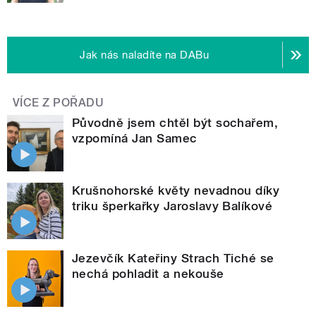
Jak nás naladíte na DABu
VÍCE Z POŘADU
Původně jsem chtěl být sochařem,
vzpomíná Jan Samec
Krušnohorské květy nevadnou díky
triku šperkařky Jaroslavy Balíkové
Jezevčík Kateřiny Strach Tiché se
nechá pohladit a nekouše