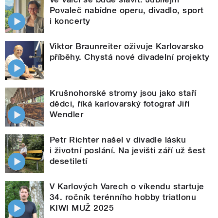
Povaleč nabídne operu, divadlo, sport
i koncerty
Viktor Braunreiter oživuje Karlovarsko
příběhy. Chystá nové divadelní projekty
Krušnohorské stromy jsou jako staří
dědci, říká karlovarský fotograf Jiří
Wendler
Petr Richter našel v divadle lásku
i životní poslání. Na jevišti září už šest
desetiletí
V Karlových Varech o víkendu startuje
34. ročník terénního hobby triatlonu
KIWI MUŽ 2025