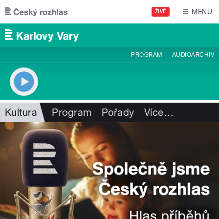
Přejít k hlavnímu obsahu
MENU
ŽIVĚ
PROGRAM
AUDIOARCHIV
Kultura
Program
Pořady
Více
…