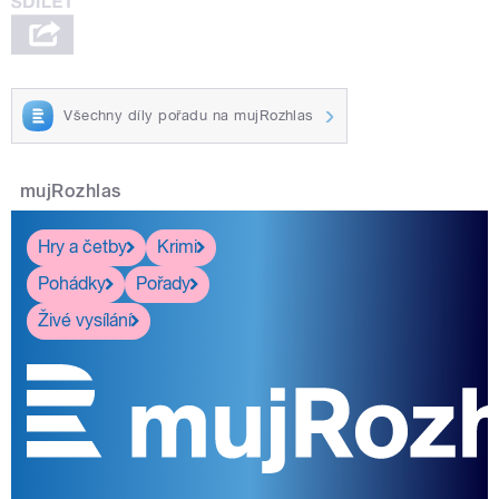
Všechny díly pořadu na mujRozhlas
mujRozhlas
Hry a četby
Krimi
Pohádky
Pořady
Živé vysílání