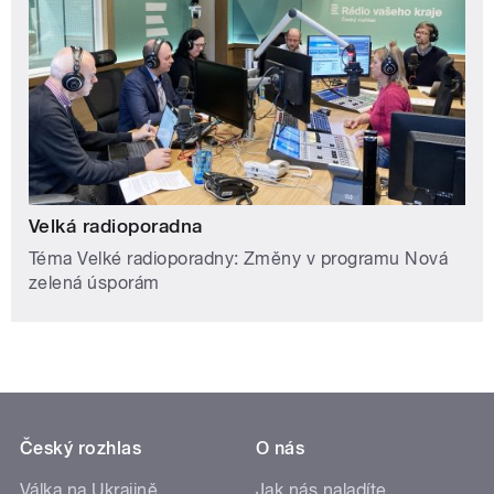
Velká radioporadna
Téma Velké radioporadny: Změny v programu Nová
zelená úsporám
Český rozhlas
O nás
Válka na Ukrajině
Jak nás naladíte