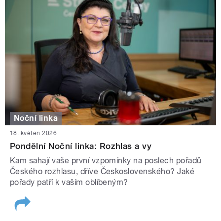
Noční linka
18. květen 2026
Pondělní Noční linka: Rozhlas a vy
Kam sahají vaše první vzpomínky na poslech pořadů
Českého rozhlasu, dříve Československého? Jaké
pořady patří k vaším oblíbeným?