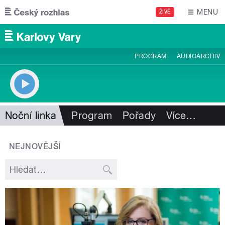
Přejít k hlavnímu obsahu
MENU
ŽIVĚ
PROGRAM
AUDIOARCHIV
Noční linka
Program
Pořady
Více
…
NEJNOVĚJŠÍ