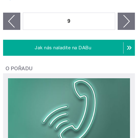
STRÁNKY
9
n
zí
Jak nás naladíte na DABu
O POŘADU