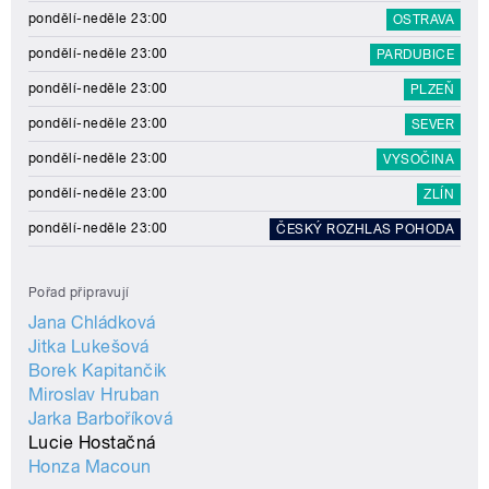
pondělí-neděle 23:00
OSTRAVA
pondělí-neděle 23:00
PARDUBICE
pondělí-neděle 23:00
PLZEŇ
pondělí-neděle 23:00
SEVER
pondělí-neděle 23:00
VYSOČINA
pondělí-neděle 23:00
ZLÍN
pondělí-neděle 23:00
ČESKÝ ROZHLAS POHODA
Pořad připravují
Jana Chládková
Jitka Lukešová
Borek Kapitančik
Miroslav Hruban
Jarka Barboříková
Lucie Hostačná
Honza Macoun