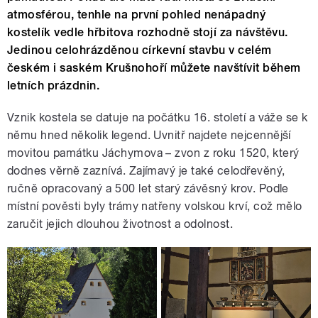
atmosférou, tenhle na první pohled nenápadný
kostelík vedle hřbitova rozhodně stojí za návštěvu.
Jedinou celohrázděnou církevní stavbu v celém
českém i saském Krušnohoří můžete navštívit během
letních prázdnin.
Vznik kostela se datuje na počátku 16. století a váže se k
němu hned několik legend. Uvnitř najdete nejcennější
movitou památku Jáchymova – zvon z roku 1520, který
dodnes věrně zaznívá. Zajímavý je také celodřevěný,
ručně opracovaný a 500 let starý závěsný krov. Podle
místní pověsti byly trámy natřeny volskou krví, což mělo
zaručit jejich dlouhou životnost a odolnost.