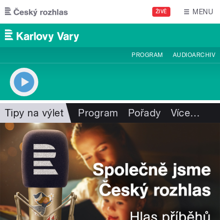
Přejít k hlavnímu obsahu
MENU
ŽIVĚ
PROGRAM
AUDIOARCHIV
Tipy na výlet
Program
Pořady
Více
…