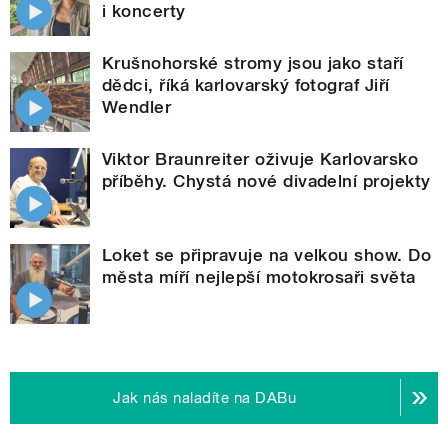
i koncerty
Krušnohorské stromy jsou jako staří
dědci, říká karlovarský fotograf Jiří
Wendler
Viktor Braunreiter oživuje Karlovarsko
příběhy. Chystá nové divadelní projekty
Loket se připravuje na velkou show. Do
města míří nejlepší motokrosaři světa
Jak nás naladíte na DABu