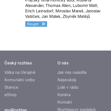
Pražský filharmonický sbor, Roberta
Alexander, Thomas Allen, Lubomír Mátl,
Erich Leinsdorf, Miroslav Mareš, Jaroslav
Vašíček, Jan Málek, Zbyněk Matějů
Koupit
Český rozhlas
O nás
Válka na Ukrajině
Jak nás naladíte
Komunální volby
Nápověda
Stanice
Lidé v rádiu
eShop
Kariéra
Kontakt
Rozhlasový poplatek
mujRozhlas