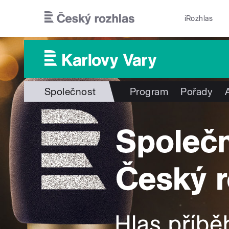
Přejít k hlavnímu obsahu
iRozhlas
Společnost
Program
Pořady