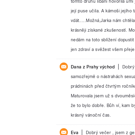
tomto druhu líbání hovořila umí 
její puse učila. A kámoši jejího
vdát.....Možná,Jarka nám chtěla 
krásněji získané zkušeností. M
nedám na toto sblížení dopusti
jen zdraví a svěžest všem přeje
|
Dana z Prahy východ
Dobrý 
samozřejmě o nástrahách sexuál
prádninách před čtvrtým ročníke
Maturovala jsem už s dvouměsíč
že to bylo dobře. Bůh ví, kam b
krásný vánoční čas.
|
Eva
Dobrý večer , jsem z ge