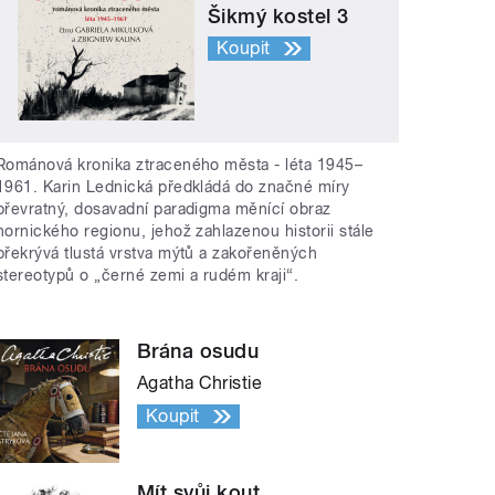
Šikmý kostel 3
Koupit
Románová kronika ztraceného města - léta 1945–
1961. Karin Lednická předkládá do značné míry
převratný, dosavadní paradigma měnící obraz
hornického regionu, jehož zahlazenou historii stále
překrývá tlustá vrstva mýtů a zakořeněných
stereotypů o „černé zemi a rudém kraji“.
Brána osudu
Agatha Christie
Koupit
Mít svůj kout