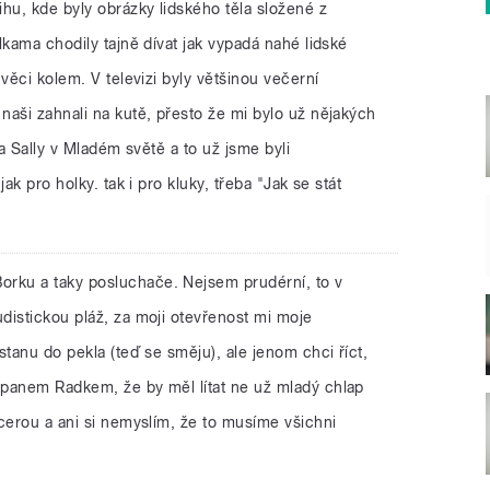
hu, kde byly obrázky lidského těla složené z
lkama chodily tajně dívat jak vypadá nahé lidské
věci kolem. V televizi byly většinou večerní
naši zahnali na kutě, přesto že mi bylo už nějakých
la Sally v Mladém světě a to už jsme byli
ak pro holky. tak i pro kluky, třeba "Jak se stát
orku a taky posluchače. Nejsem prudérní, to v
distickou pláž, za moji otevřenost mi moje
stanu do pekla (teď se směju), ale jenom chci říct,
panem Radkem, že by měl lítat ne už mladý chlap
cerou a ani si nemyslím, že to musíme všichni