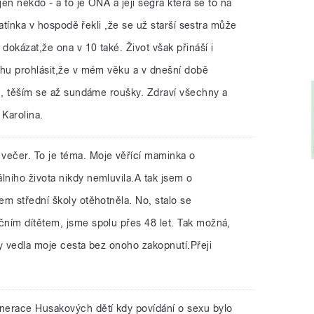
jen někdo - a to je ONA a její ségra která se to na
 tatínka v hospodě řekli ,že se už starší sestra může
dokázat,že ona v 10 také. Život však přináší i
ohu prohlásit,že v mém věku a v dnešní době
t , těším se až sundáme roušky. Zdraví všechny a
 Karolina.
večer. To je téma. Moje věřící maminka o
ního života nikdy nemluvila.A tak jsem o
m střední školy otěhotněla. No, stalo se
ním dítětem, jsme spolu přes 48 let. Tak možná,
y vedla moje cesta bez onoho zakopnutí.Přeji
nerace Husakových dětí kdy povídání o sexu bylo