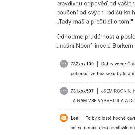
pravdivou odpověď od vašich 
poučení od svých rodičů kni
„Tady máš a přečti si o tom!”
Odhoďme prudérnost a poslec
dnešní Noční lince s Borkem
|
732xxx109
Dobry vecer.Cht
pohorsuji,ze bez sexu by tu ani
|
731xxx507
JSEM ROCNIK 1
TA NAM VSE VYSVETLILA A D
|
Lea
To bylo ještě hodně dáv
ani se o sexu moc nemluvilo na