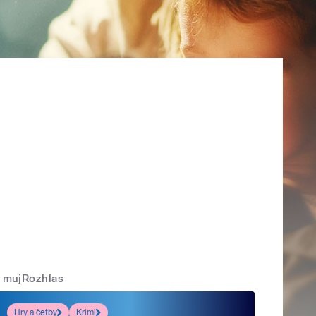
mujRozhlas
Hry a četby
Krimi