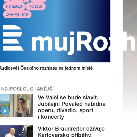
Pohádky
Pořady
Živé vysílání
Audiosvět Českého rozhlasu na jednom místě
NEJPOSLOUCHANĚJŠÍ
Ve Valči se bude slavit.
Jubilejní Povaleč nabídne
operu, divadlo, sport
i koncerty
Viktor Braunreiter oživuje
Karlovarsko příběhy.