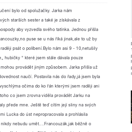
učení bylo od spolužačky. Jarka nám
ých starších sester a také je získávala z
ospody aby vyzvedla svého tatínka. Jednou přišla
rancouzky,no puse se u nás říká jinak,ale to už by
 raději psát o políbení.Bylo nám asi 9 - 10,netušily
že„ hubičky “ které jsem stále dávala pouze
e mohou provádět jiným způsobem. Jarka přišla už
ovednost naučí. Postavila nás do řady,já jsem byla
 vyschlýma očima do ko řán kterými jsem raději ani
 toho co jsem zrovna viděla provádět Jarku na
y přede mne. Ještě teď cítím její sliny na svých
mi Lucka do úst nepropracovala a prohlásila
to nikdy nebudu umět....Francouzák,jak běžně o