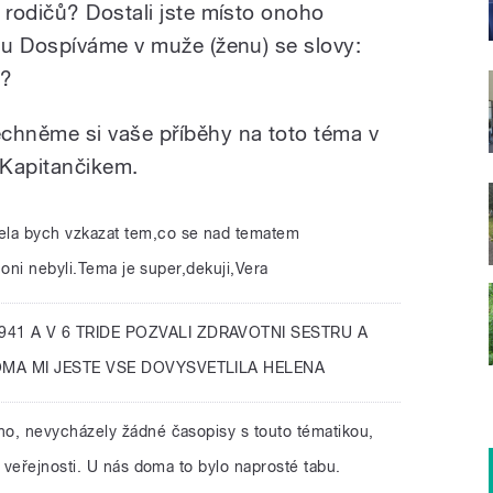
rodičů? Dostali jste místo onoho
hu Dospíváme v muže (ženu) se slovy:
 ?
hněme si vaše příběhy na toto téma v
 Kapitančikem.
ela bych vzkazat tem,co se nad tematem
 oni nebyli.Tema je super,dekuji,Vera
941 A V 6 TRIDE POZVALI ZDRAVOTNI SESTRU A
OMA MI JESTE VSE DOVYSVETLILA HELENA
no, nevycházely žádné časopisy s touto tématikou,
 veřejnosti. U nás doma to bylo naprosté tabu.