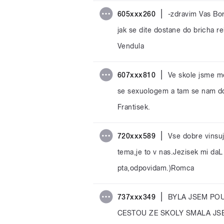
|
605xxx260
-zdravim Vas Bor
jak se dite dostane do bricha r
Vendula
|
607xxx810
Ve skole jsme me
se sexuologem a tam se nam dos
Frantisek.
|
720xxx589
Vse dobre vinsu
tema,je to v nas.Jezisek mi daL
pta,odpovidam.)Romca
|
737xxx349
BYLA JSEM POU
CESTOU ZE SKOLY SMALA JSE