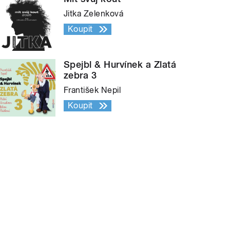
Jitka Zelenková
Koupit
Spejbl & Hurvínek a Zlatá
zebra 3
František Nepil
Koupit