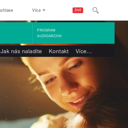
ozhlase
Více
ŽIVĚ
PROGRAM
AUDIOARCHIV
Jak nás naladíte
Kontakt
Více
…