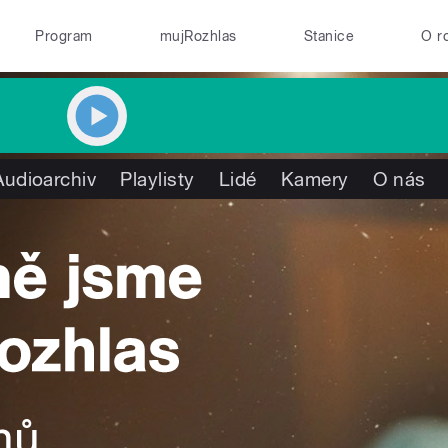
Program
mujRozhlas
Stanice
O r
Audioarchiv
Playlisty
Lidé
Kamery
O nás