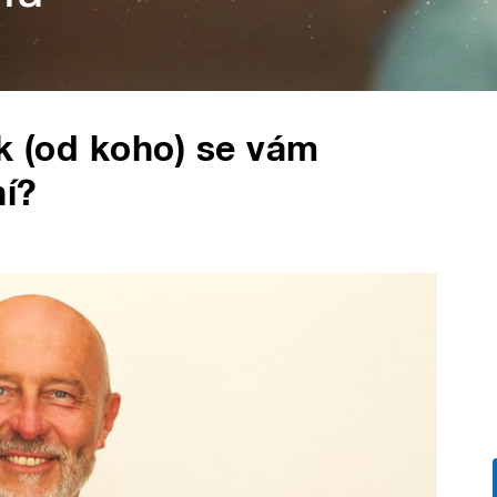
ak (od koho) se vám
í?