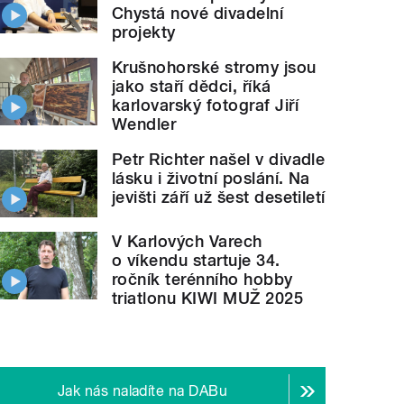
Chystá nové divadelní
projekty
Krušnohorské stromy jsou
jako staří dědci, říká
karlovarský fotograf Jiří
Wendler
Petr Richter našel v divadle
lásku i životní poslání. Na
jevišti září už šest desetiletí
V Karlových Varech
o víkendu startuje 34.
ročník terénního hobby
triatlonu KIWI MUŽ 2025
Jak nás naladíte na DABu