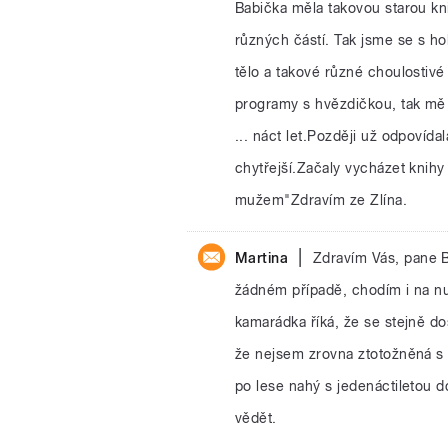
Babička měla takovou starou kni
různých částí. Tak jsme se s ho
tělo a takové různé choulostivé 
programy s hvězdičkou, tak mě 
... náct let.Později už odpovída
chytřejší.Začaly vycházet knihy j
mužem"Zdravím ze Zlína.
|
Martina
Zdravím Vás, pane B
žádném případě, chodím i na nu
kamarádka říká, že se stejně do
že nejsem zrovna ztotožněná s 
po lese nahý s jedenáctiletou d
vědět.