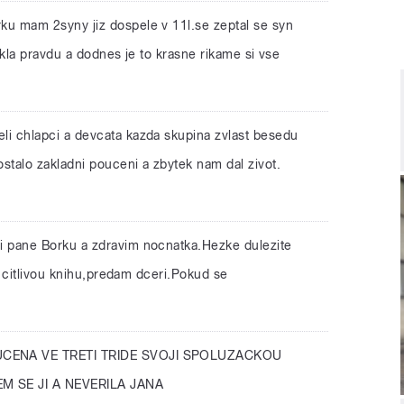
ku mam 2syny jiz dospele v 11l.se zeptal se syn
ekla pravdu a dodnes je to krasne rikame si vse
li chlapci a devcata kazda skupina zvlast besedu
talo zakladni pouceni a zbytek nam dal zivot.
ji pane Borku a zdravim nocnatka.Hezke dulezite
 citlivou knihu,predam dceri.Pokud se
CENA VE TRETI TRIDE SVOJI SPOLUZACKOU
M SE JI A NEVERILA JANA