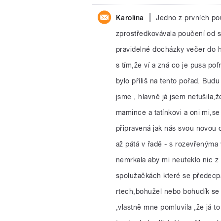
|
Karolina
Jedno z prvních po
zprostředkovávala poučení od sv
pravidelné docházky večer do h
s tím,že ví a zná co je pusa pof
bylo příliš na tento pořad. Budu
jsme , hlavně já jsem netušila,
mamince a tatínkovi a oni mi,s
připravená jak nás svou novou d
až pátá v řadě - s rozevřenýma
nemrkala aby mi neuteklo nic z
spolužačkách které se předecpal
rtech,bohužel nebo bohudík se 
,vlastně mne pomluvila ,že já 