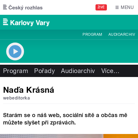
Přejít k hlavnímu obsahu
MENU
ŽIVĚ
PROGRAM
AUDIOARCHIV
Program
Pořady
Audioarchiv
Více
…
Naďa Krásná
webeditorka
Starám se o náš web, sociální sítě a občas mě
můžete slyšet při zprávách.