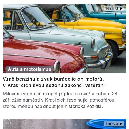
14 minut
Auta a motorismus
Vůně benzínu a zvuk burácejících motorů.
V Kraslicích svou sezonu zakončí veteráni
Milovníci veteránů si opět přijdou na své! V sobotu 28.
září ožije náměstí v Kraslicích fascinující atmosférou,
kterou mohou nabídnout jen historická vozidla.
1 minuta