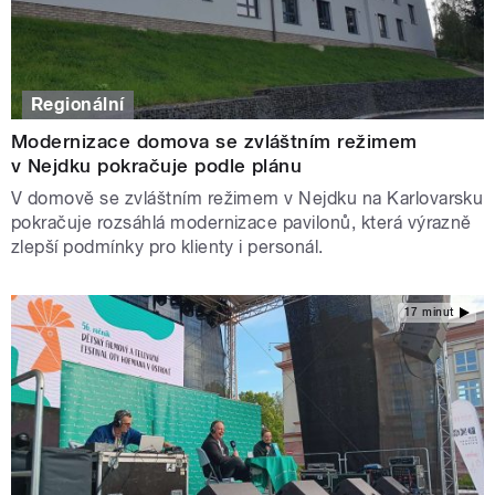
Regionální
Modernizace domova se zvláštním režimem
v Nejdku pokračuje podle plánu
V domově se zvláštním režimem v Nejdku na Karlovarsku
pokračuje rozsáhlá modernizace pavilonů, která výrazně
zlepší podmínky pro klienty i personál.
17 minut