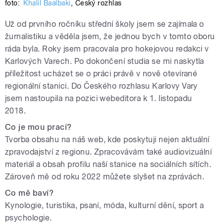
foto:
Khalil Baalbaki
,
Český rozhlas
Už od prvního ročníku střední školy jsem se zajímala o
žurnalistiku a věděla jsem, že jednou bych v tomto oboru
ráda byla. Roky jsem pracovala pro hokejovou redakci v
Karlových Varech. Po dokončení studia se mi naskytla
příležitost ucházet se o práci právě v nově otevírané
regionální stanici.
Do Českého rozhlasu Karlovy Vary
jsem nastoupila na pozici webeditora k 1. listopadu
2018.
Co je mou prací?
Tvorba obsahu na náš web, kde poskytuji nejen aktuální
zpravodajství z regionu. Zpracovávám také audiovizuální
materiál a obsah profilu naší stanice na sociálních sítích.
Zároveň mě od roku 2022 můžete slyšet na zprávách.
Co mě baví?
Kynologie, turistika, psaní, móda, kulturní dění, sport a
psychologie.