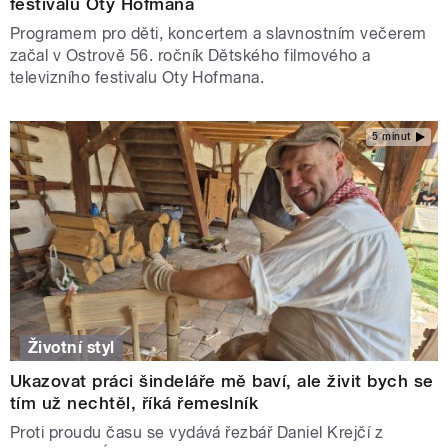
festivalu Oty Hofmana
Programem pro děti, koncertem a slavnostním večerem
začal v Ostrově 56. ročník Dětského filmového a
televizního festivalu Oty Hofmana.
5 minut
Životní styl
Ukazovat práci šindeláře mě baví, ale živit bych se
tím už nechtěl, říká řemeslník
Proti proudu času se vydává řezbář Daniel Krejčí z