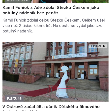
Kamil Funiok z Aše zdolal Stezku Českem jako
potulný nádeník bez peněz
Kamil Funiok zdolal celou Stezku Českem. Celkem ušel
více než 2 tisíce kilometrů. Na cestu se vydal jako tzv.
potulný nádeník.
1 minuta
Kultura
V Ostrově začal 56. ročník Dětského filmového