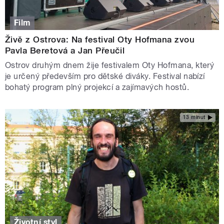
Film
Živě z Ostrova: Na festival Oty Hofmana zvou
Pavla Beretová a Jan Přeučil
Ostrov druhým dnem žije festivalem Oty Hofmana, který
je určený především pro dětské diváky. Festival nabízí
bohatý program plný projekcí a zajímavých hostů.
13 minut
Životní styl