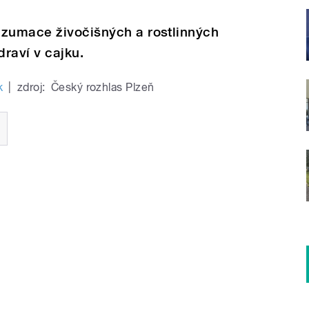
nzumace živočišných a rostlinných
draví v cajku.
k
|
zdroj:
Český rozhlas Plzeň