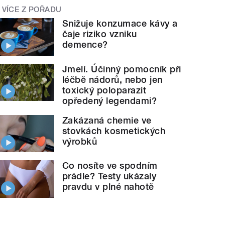
VÍCE Z POŘADU
Snižuje konzumace kávy a
čaje riziko vzniku
demence?
Jmelí. Účinný pomocník při
léčbě nádorů, nebo jen
toxický poloparazit
opředený legendami?
Zakázaná chemie ve
stovkách kosmetických
výrobků
Co nosíte ve spodním
prádle? Testy ukázaly
pravdu v plné nahotě