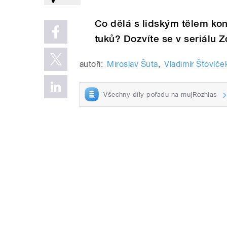
Co dělá s lidským tělem ko
tuků? Dozvíte se v seriálu Z
autoři:
Miroslav Šuta
,
Vladimír Šťovíče
Všechny díly pořadu na mujRozhlas