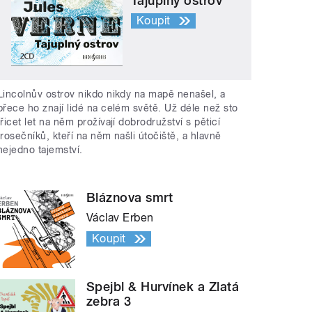
Tajuplný ostrov
Koupit
Lincolnův ostrov nikdo nikdy na mapě nenašel, a
přece ho znají lidé na celém světě. Už déle než sto
třicet let na něm prožívají dobrodružství s pěticí
trosečníků, kteří na něm našli útočiště, a hlavně
nejedno tajemství.
Bláznova smrt
Václav Erben
Koupit
Spejbl & Hurvínek a Zlatá
zebra 3