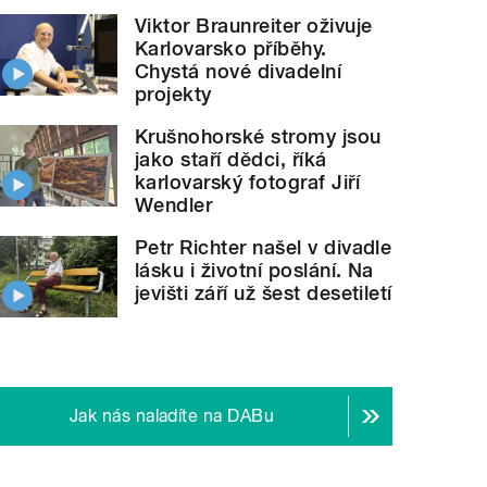
Viktor Braunreiter oživuje
Karlovarsko příběhy.
Chystá nové divadelní
projekty
Krušnohorské stromy jsou
jako staří dědci, říká
karlovarský fotograf Jiří
Wendler
Petr Richter našel v divadle
lásku i životní poslání. Na
jevišti září už šest desetiletí
Jak nás naladíte na DABu