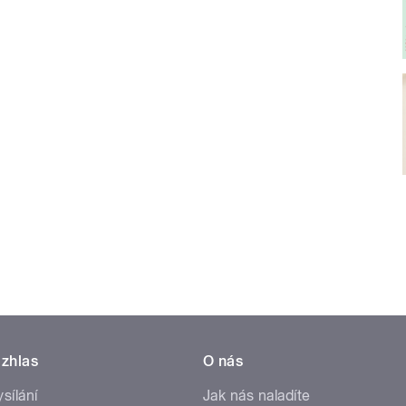
zhlas
O nás
ysílání
Jak nás naladíte