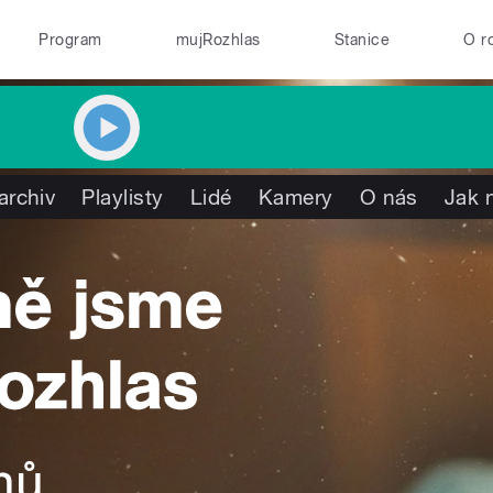
Program
mujRozhlas
Stanice
O r
archiv
Playlisty
Lidé
Kamery
O nás
Jak 