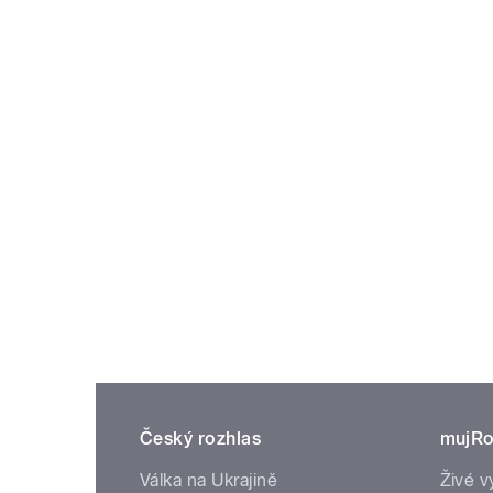
Český rozhlas
mujRo
Válka na Ukrajině
Živé v