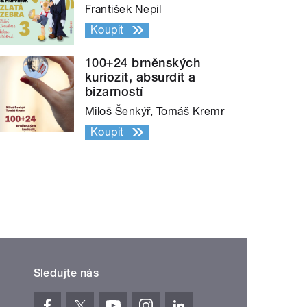
František Nepil
Koupit
100+24 brněnských
kuriozit, absurdit a
bizarností
Miloš Šenkýř, Tomáš Kremr
Koupit
Sledujte nás