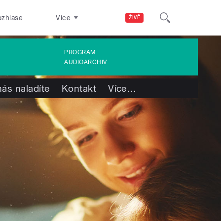
ozhlase
Více
ŽIVĚ
PROGRAM
AUDIOARCHIV
nás naladíte
Kontakt
Více
…