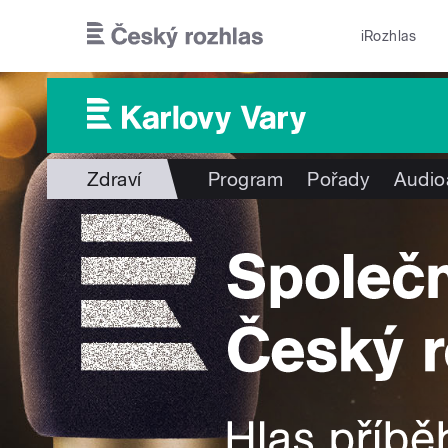
Přejít k hlavnímu obsahu
iRozhlas
Zdraví
Program
Pořady
Audio