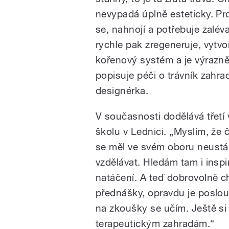
nevypadá úplně esteticky. Pr
se, nahnojí a potřebuje zaléva
rychle pak zregeneruje, vytvoř
kořenový systém a je výrazně
popisuje péči o trávník zahra
designérka.
V současnosti dodělává třetí
školu v Lednici. „Myslím, že 
se měl ve svém oboru neustá
vzdělávat. Hledám tam i inspi
natáčení. A teď dobrovolně 
přednášky, opravdu je poslo
na zkoušky se učím. Ještě si 
terapeutickým zahradám.“