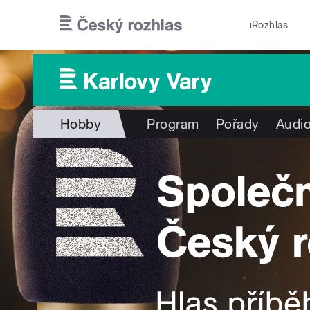
Přejít k hlavnímu obsahu
iRozhlas
Hobby
Program
Pořady
Audio