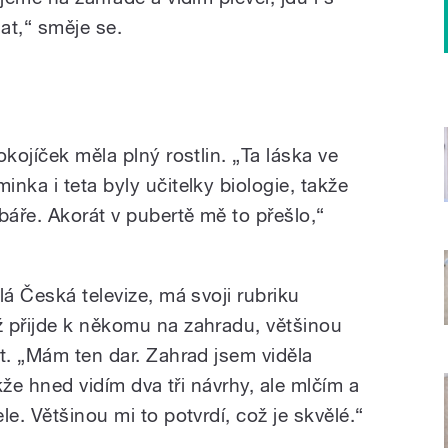
hat,“ směje se.
kojíček měla plný rostlin. „Ta láska ve
nka i teta byly učitelky biologie, takže
báře. Akorát v pubertě mě to přešlo,“
lá Česká televize, má svoji rubriku
 přijde k někomu na zahradu, většinou
t. „Mám ten dar. Zahrad jsem viděla
akže hned vidím dva tři návrhy, ale mlčím a
e. Většinou mi to potvrdí, což je skvělé.“