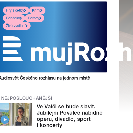
Hry a četby
Krimi
Pohádky
Pořady
Živé vysílání
Audiosvět Českého rozhlasu na jednom místě
NEJPOSLOUCHANĚJŠÍ
Ve Valči se bude slavit.
Jubilejní Povaleč nabídne
operu, divadlo, sport
i koncerty