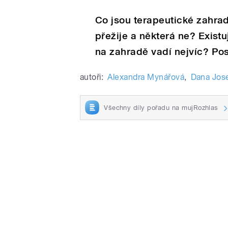
Co jsou terapeutické zahrad
přežije a některá ne? Exist
na zahradě vadí nejvíc? Pos
autoři:
Alexandra Mynářová
,
Dana Jos
Všechny díly pořadu na mujRozhlas