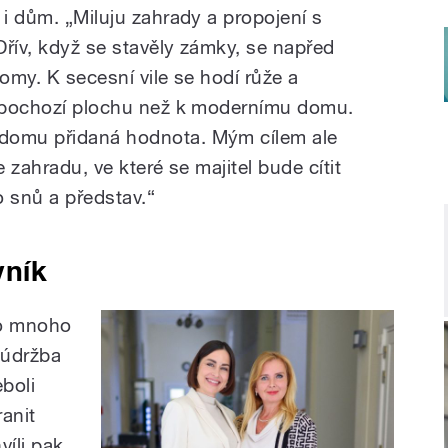
 i dům. „Miluju zahrady a propojení s
 Dřív, když se stavěly zámky, se napřed
romy. K secesní vile se hodí růže a
u pochozí plochu než k modernímu domu.
domu přidaná hodnota. Mým cílem ale
e zahradu, ve které se majitel bude cítit
o snů a představ.“
vník
ro mnoho
 údržba
eboli
anit
hvíli pak