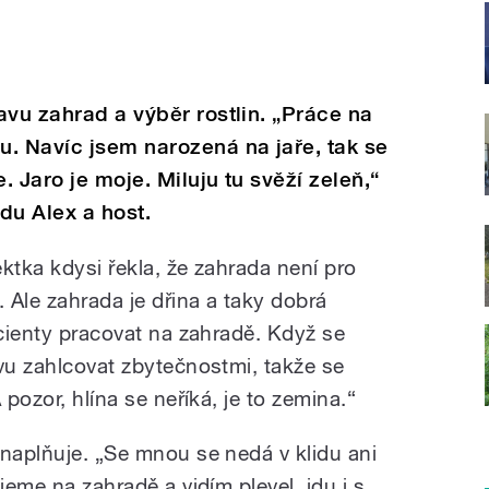
avu zahrad a výběr rostlin. „Práce na
. Navíc jsem narozená na jaře, tak se
. Jaro je moje. Miluju tu svěží zeleň,“
du Alex a host.
ktka kdysi řekla, že zahrada není pro
. Ale zahrada je dřina a taky dobrá
acienty pracovat na zahradě. Když se
avu zahlcovat zbytečnostmi, takže se
 pozor, hlína se neříká, je to zemina.“
 naplňuje. „Se mnou se nedá v klidu ani
jeme na zahradě a vidím plevel, jdu i s