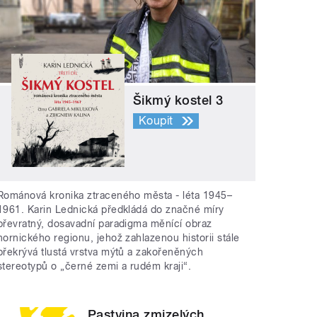
Šikmý kostel 3
Koupit
Románová kronika ztraceného města - léta 1945–
1961. Karin Lednická předkládá do značné míry
převratný, dosavadní paradigma měnící obraz
hornického regionu, jehož zahlazenou historii stále
překrývá tlustá vrstva mýtů a zakořeněných
stereotypů o „černé zemi a rudém kraji“.
Pastvina zmizelých