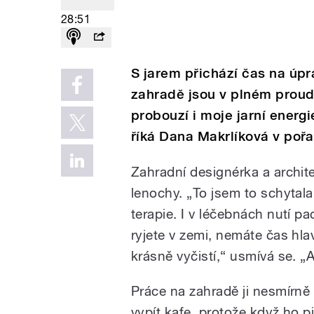
28:51
S jarem přichází čas na úpr
zahradě jsou v plném proudu
probouzí i moje jarní energie
říká Dana Makrlíková v pořa
Zahradní designérka a archite
lenochy. „To jsem to schytala
terapie. I v léčebnách nutí p
ryjete v zemi, nemáte čas hl
krásně vyčistí,“ usmívá se. „A
Práce na zahradě ji nesmírně
vypít kafe, protože když ho pi