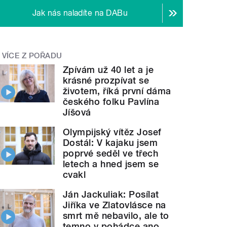
Jak nás naladíte na DABu
VÍCE Z POŘADU
Zpívám už 40 let a je
krásné prozpívat se
životem, říká první dáma
českého folku Pavlína
Jíšová
Olympijský vítěz Josef
Dostál: V kajaku jsem
poprvé seděl ve třech
letech a hned jsem se
cvakl
Ján Jackuliak: Posílat
Jiříka ve Zlatovlásce na
smrt mě nebavilo, ale to
temno v pohádce ano