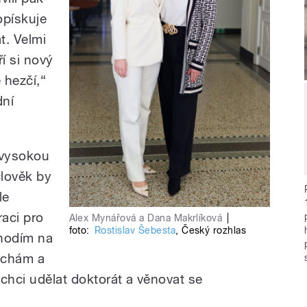
opískuje
t. Velmi
í si nový
 hezčí,“
dní
 vysokou
člověk by
le
raci pro
Alex Mynářová a Dana Makrlíková
|
foto:
Rostislav Šebesta
,
Český rozhlas
chodím na
uchám a
chci udělat doktorát a věnovat se