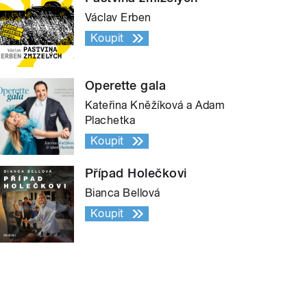
Václav Erben
Koupit
Operette gala
Kateřina Kněžíková a Adam
Plachetka
Koupit
Případ Holečkovi
Bianca Bellová
Koupit