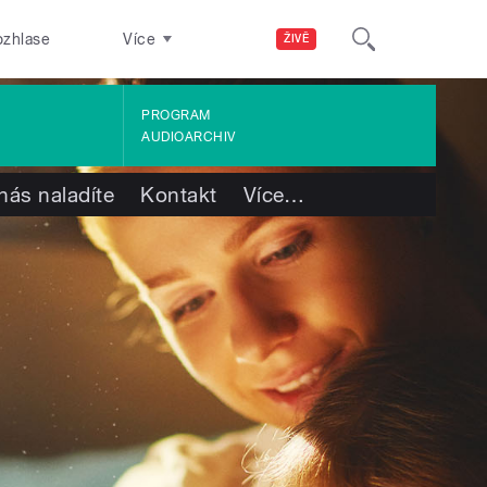
ozhlase
Více
ŽIVĚ
PROGRAM
AUDIOARCHIV
nás naladíte
Kontakt
Více
…