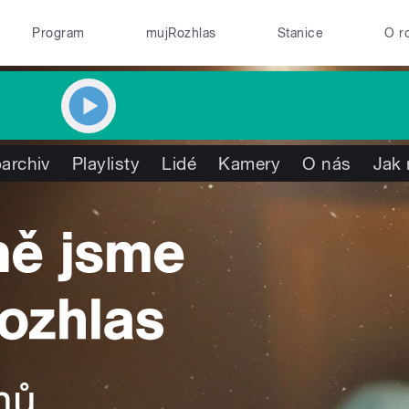
Program
mujRozhlas
Stanice
O r
archiv
Playlisty
Lidé
Kamery
O nás
Jak 