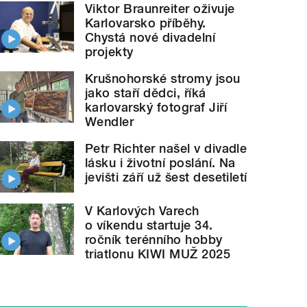
Viktor Braunreiter oživuje
Karlovarsko příběhy.
Chystá nové divadelní
projekty
Krušnohorské stromy jsou
jako staří dědci, říká
karlovarský fotograf Jiří
Wendler
Petr Richter našel v divadle
lásku i životní poslání. Na
jevišti září už šest desetiletí
V Karlových Varech
o víkendu startuje 34.
ročník terénního hobby
triatlonu KIWI MUŽ 2025