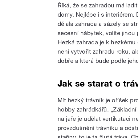
Říká, že se zahradou má ladit
domy. Nejlépe i s interiérem.
dělala zahrada a sázely se st
secesní nábytek, volíte jino
Hezká zahrada je k hezkému 
není vytvořit zahradu roku, al
dobře a která bude podle jeh
Jak se starat o trá
Mít hezký trávník je oříšek p
hobby zahrádkářů. „Základní
na jaře je udělat vertikutaci n
provzdušnění trávníku a odstr
stařiny, to je ta žlutá tráva. C