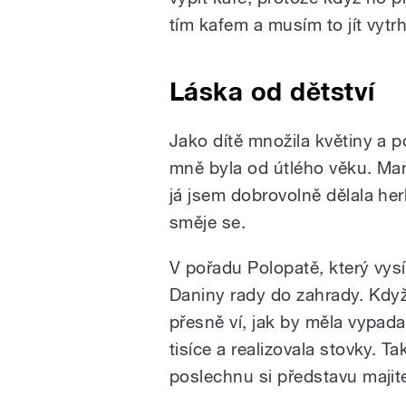
tím kafem a musím to jít vytr
Láska od dětství
Jako dítě množila květiny a po
mně byla od útlého věku. Mami
já jsem dobrovolně dělala her
směje se.
V pořadu Polopatě, který vysí
Daniny rady do zahrady. Když
přesně ví, jak by měla vypada
tisíce a realizovala stovky. T
poslechnu si představu majitel