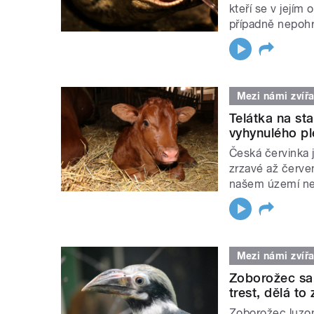
kteří se v jejím
případně nepoh
Mezi námi zvířa
Telátka na sta
vyhynulého p
Česká červinka 
zrzavé až červen
našem území ne
Mezi námi zvířa
Zoborožec sa
trest, dělá to 
Zoborožec luzon