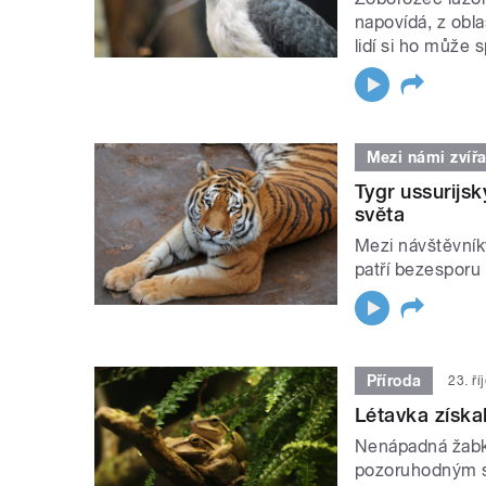
napovídá, z obla
lidí si ho může 
Mezi námi zvířa
Tygr ussurijs
světa
Mezi návštěvník
patří bezesporu 
Příroda
23. ř
Létavka získa
Nenápadná žabka
pozoruhodným sk