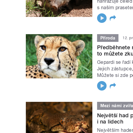
nahrazuje čeleď 
s naším praset
Příroda
12. p
Předběhnete n
to můžete zku
Gepardi se řadí
Jejich zástupce,
Můžete si zde p
Mezi námi zvířa
Největší had 
i na lidech
Největším hadem 