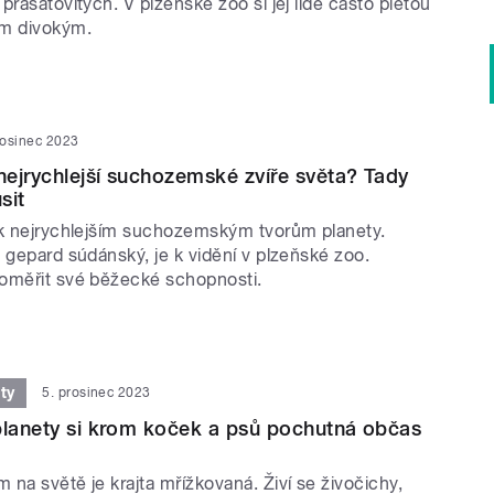
prasatovitých. V plzeňské zoo si jej lidé často pletou
em divokým.
rosinec 2023
ejrychlejší suchozemské zvíře světa? Tady
sit
 k nejrychlejším suchozemským tvorům planety.
 gepard súdánský, je k vidění v plzeňské zoo.
oměřit své běžecké schopnosti.
ty
5. prosinec 2023
planety si krom koček a psů pochutná občas
na světě je krajta mřížkovaná. Živí se živočichy,