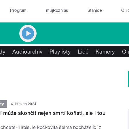
Program
mujRozhlas
Stanice
O r
dy
Audioarchiv
Playlisty
Lidé
Kamery
O 
ty
4. březen 2024
í může skončit nejen smrtí kořisti, ale i tou
chcete-li irbis, je kočkovitá šelma pocházející z