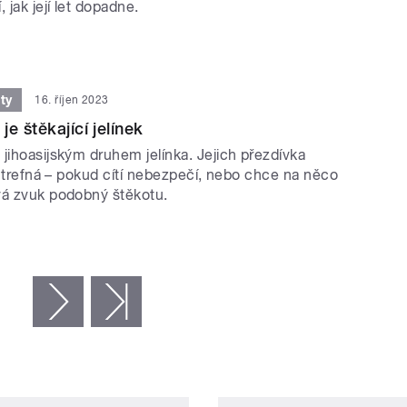
 jak její let dopadne.
ty
16. říjen 2023
e štěkající jelínek
jihoasijským druhem jelínka. Jejich přezdívka
je trefná – pokud cítí nebezpečí, nebo chce na něco
vá zvuk podobný štěkotu.
následující ›
poslední »