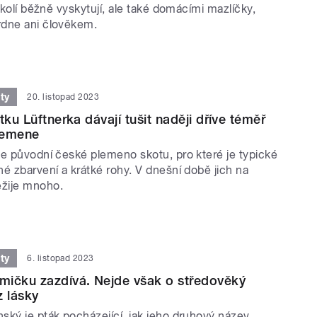
 okolí běžně vyskytují, ale také domácími mazlíčky,
rdne ani člověkem.
ty
20. listopad 2023
tku Lüftnerka dávají tušit naději dříve téměř
lemene
je původní české plemeno skotu, pro které je typické
é zbarvení a krátké rohy. V dnešní době jich na
žije mnoho.
ty
6. listopad 2023
mičku zazdívá. Nejde však o středověký
z lásky
ský je pták pocházející, jak jeho druhový název