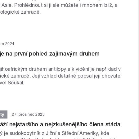
 Asie. Prohlédnout si ji ale můžete i mnohem blíž, a
oologické zahradě.
den 2024
 je na první pohled zajímavým druhem
 jihoafrickým druhem antilopy a k vidění je například v
cké zahradě. Její vzhled detailně popsal její chovatel
vel Soukal.
ty
27. prosinec 2023
áží nejstaršího a nejzkušenějšího člena stáda
 je sudokopytník z Jižní a Střední Ameriky, kde