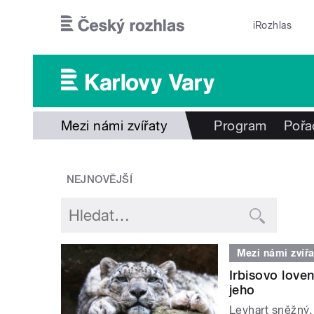
Přejít k hlavnímu obsahu
iRozhlas
Mezi námi zvířaty
Program
Pořa
NEJNOVĚJŠÍ
Mezi námi zvířa
Irbisovo loven
jeho
Levhart sněžný, 