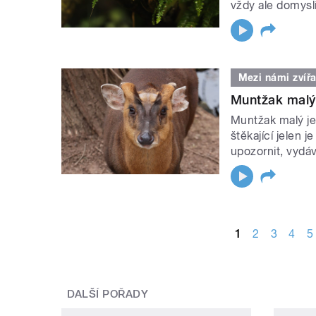
vždy ale domyslí,
Mezi námi zvířa
Muntžak malý j
Muntžak malý je 
štěkající jelen 
upozornit, vydá
STRÁNKY
1
2
3
4
5
DALŠÍ POŘADY