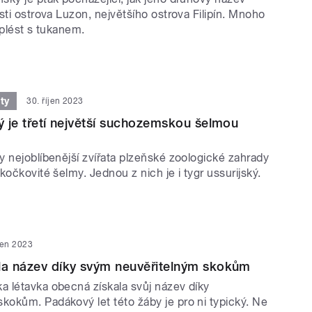
sti ostrova Luzon, největšího ostrova Filipín. Mnoho
splést s tukanem.
ty
30. říjen 2023
ký je třetí největší suchozemskou šelmou
y nejoblíbenější zvířata plzeňské zoologické zahrady
kočkovité šelmy. Jednou z nich je i tygr ussurijský.
íjen 2023
la název díky svým neuvěřitelným skokům
 létavka obecná získala svůj název díky
okům. Padákový let této žáby je pro ni typický. Ne