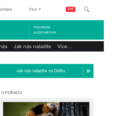
ozhlase
Více
ŽIVĚ
PROGRAM
AUDIOARCHIV
nás
Jak nás naladíte
Více
…
Jak nás naladíte na DABu
O POŘADU