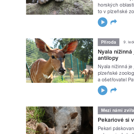
horských oblastí
to v plzeňské z
Příroda
9. le
Nyala nížinná
antilopy
Nyala nížinná je
plzeňské zoologi
a ošetřovatel Pa
Mezi námi zvířa
Pekariové si v
Pekari páskovaný