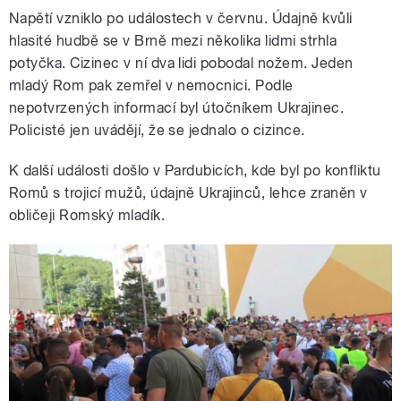
Napětí vzniklo po událostech v červnu. Údajně kvůli
hlasité hudbě se v Brně mezi několika lidmi strhla
potyčka. Cizinec v ní dva lidi pobodal nožem. Jeden
mladý Rom pak zemřel v nemocnici. Podle
nepotvrzených informací byl útočníkem Ukrajinec.
Policisté jen uvádějí, že se jednalo o cizince.
K další události došlo v Pardubicích, kde byl po konfliktu
Romů s trojicí mužů, údajně Ukrajinců, lehce zraněn v
obličeji Romský mladík.