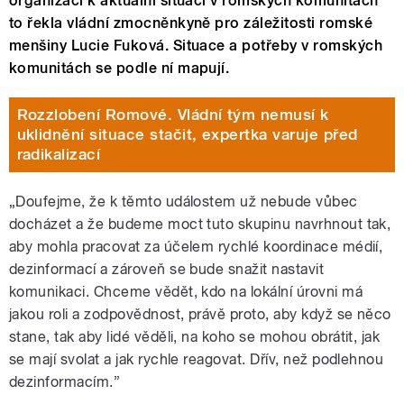
organizací k aktuální situaci v romských komunitách
to řekla vládní zmocněnkyně pro záležitosti romské
menšiny Lucie Fuková. Situace a potřeby v romských
komunitách se podle ní mapují.
Rozzlobení Romové. Vládní tým nemusí k
uklidnění situace stačit, expertka varuje před
radikalizací
„Doufejme, že k těmto událostem už nebude vůbec
docházet a že budeme moct tuto skupinu navrhnout tak,
aby mohla pracovat za účelem rychlé koordinace médií,
dezinformací a zároveň se bude snažit nastavit
komunikaci. Chceme vědět, kdo na lokální úrovni má
jakou roli a zodpovědnost, právě proto, aby když se něco
stane, tak aby lidé věděli, na koho se mohou obrátit, jak
se mají svolat a jak rychle reagovat. Dřív, než podlehnou
dezinformacím.”