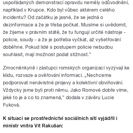
uspořádaných demonstrací opravdu neměly odůvodnění,
například v Krupce. Kdo byl vůbec aktérem celého
incidentu? Od začátku je jasné, že se jedná o
dezinformace a že je třeba počkat. Musíme si uvědomit,
že žijeme v právním státě, že tu fungují určité nástroje -
policie, soudy - a že je potřeba vyčkat, až vyšetřování
doběhne. Pokud lidé s postupem policie nebudou
souhlasit, mají možnost podat stížnost.”
Zmocněnkyně i zástupci romských organizací vyzývají ke
klidu, rozvaze a ověřování informací. „Nechceme
podporovat nenávistné projevy a kolektivní obviňování.
Vždycky jsme byli proti němu. Jako Romové dobře víme,
jaké to je a co to znamená,” dodala v závěru Lucie
Fuková.
K situaci se prostřednictví sociálních sítí vyjádřil i
ministr vnitra Vít Rakušan: