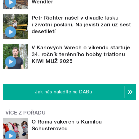
Wendler
Petr Richter našel v divadle lásku
i životní poslání. Na jevišti září už šest
desetiletí
V Karlových Varech o víkendu startuje
34. ročník terénního hobby triatlonu
KIWI MUŽ 2025
Jak nás naladíte na DABu
VÍCE Z POŘADU
O Roma vakeren s Kamilou
Schusterovou