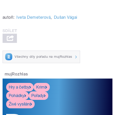
1482208289262582
autoři:
Iveta Demeterová
,
Dušan Vágai
Všechny díly pořadu na mujRozhlas
mujRozhlas
Hry a četby
Krimi
Pohádky
Pořady
Živé vysílání