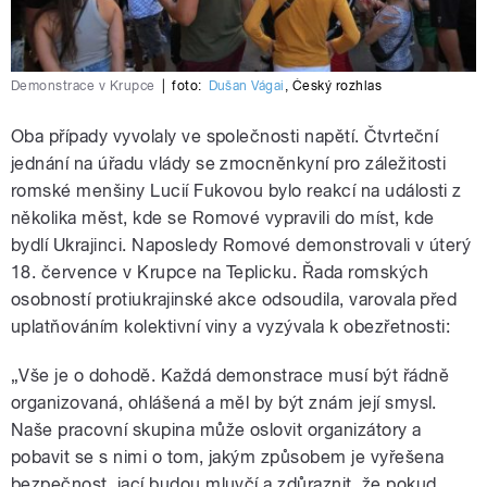
Demonstrace v Krupce
|
foto:
Dušan Vágai
,
Český rozhlas
Oba případy vyvolaly ve společnosti napětí. Čtvrteční
jednání na úřadu vlády se zmocněnkyní pro záležitosti
romské menšiny Lucií Fukovou bylo reakcí na události z
několika měst, kde se Romové vypravili do míst, kde
bydlí Ukrajinci. Naposledy Romové demonstrovali v úterý
18. července v Krupce na Teplicku. Řada romských
osobností protiukrajinské akce odsoudila, varovala před
uplatňováním kolektivní viny a vyzývala k obezřetnosti:
„Vše je o dohodě. Každá demonstrace musí být řádně
organizovaná, ohlášená a měl by být znám její smysl.
Naše pracovní skupina může oslovit organizátory a
pobavit se s nimi o tom, jakým způsobem je vyřešena
bezpečnost, jací budou mluvčí a zdůraznit, že pokud