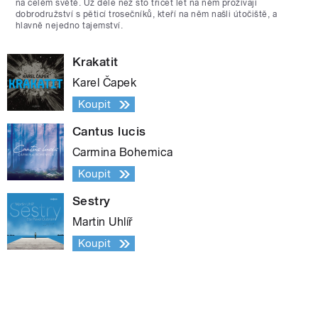
na celém světě. Už déle než sto třicet let na něm prožívají
dobrodružství s pěticí trosečníků, kteří na něm našli útočiště, a
hlavně nejedno tajemství.
Krakatit
Karel Čapek
Koupit
Cantus lucis
Carmina Bohemica
Koupit
Sestry
Martin Uhlíř
Koupit