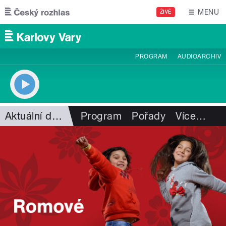
Přejít k hlavnímu obsahu
MENU
ŽIVĚ
PROGRAM
AUDIOARCHIV
Aktuální dění
Program
Pořady
Více
…