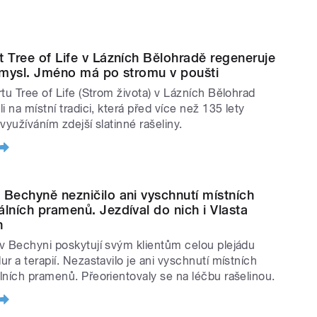
t Tree of Life v Lázních Bělohradě regeneruje
i mysl. Jméno má po stromu v poušti
rtu Tree of Life (Strom života) v Lázních Bělohrad
i na místní tradici, která před více než 135 lety
využíváním zdejší slatinné rašeliny.
 Bechyně nezničilo ani vyschnutí místních
álních pramenů. Jezdíval do nich i Vlasta
n
v Bechyni poskytují svým klientům celou plejádu
r a terapií. Nezastavilo je ani vyschnutí místních
lních pramenů. Přeorientovaly se na léčbu rašelinou.