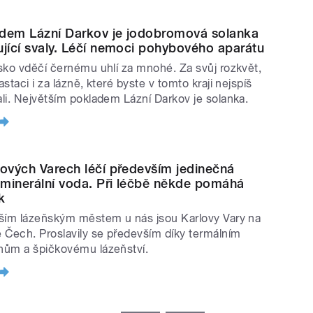
dem Lázní Darkov je jodobromová solanka
ující svaly. Léčí nemoci pohybového aparátu
sko vděčí černému uhlí za mnohé. Za svůj rozkvět,
staci i za lázně, které byste v tomto kraji nejspíš
li. Největším pokladem Lázní Darkov je solanka.
lových Varech léčí především jedinečná
minerální voda. Při léčbě někde pomáhá
ík
ším lázeňským městem u nás jsou Karlovy Vary na
 Čech. Proslavily se především díky termálním
ům a špičkovému lázeňství.