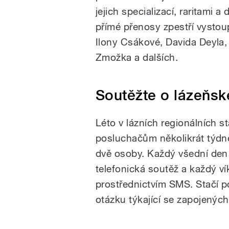
jejich specializací, raritami a
přímé přenosy zpestří vysto
Ilony Csákové, Davida Deyla,
Zmožka a dalších.
Soutěžte o lázeňsk
Léto v lázních regionálních s
posluchačům několikrát týdn
dvě osoby. Každý všední den
telefonická soutěž a každý v
prostřednictvím SMS. Stačí 
otázku týkající se zapojenýc