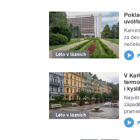
Pokla
uvolň
Karvin
za deva
nečeka
Léto v lázních
V Kar
termo
i kysl
Největ
západě
pramen
Léto v lázních
STRÁNKY