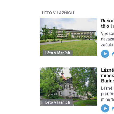
LÉTO V LÁZNÍCH
Resor
tělo 
V reso
navázal
začala 
Léto v lázních
Lázně
miner
Buria
Lázně 
procedu
minerá
Léto v lázních