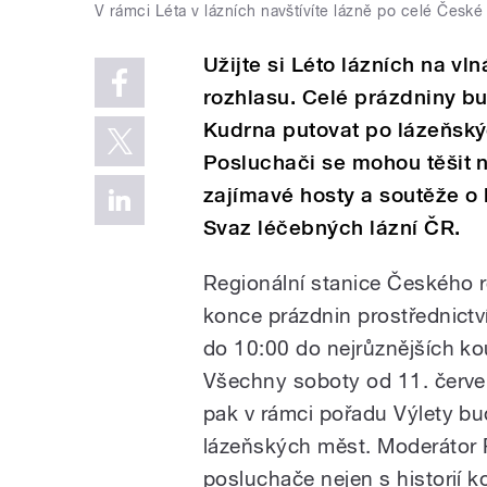
V rámci Léta v lázních navštívíte lázně po celé České
Užijte si Léto lázních na v
rozhlasu. Celé prázdniny b
Kudrna putovat po lázeňský
Posluchači se mohou těšit n
zajímavé hosty a soutěže o 
Svaz léčebných lázní ČR.
Regionální stanice Českého 
konce prázdnin prostřednictv
do 10:00 do nejrůznějších ko
Všechny soboty od 11. červen
pak v rámci pořadu Výlety bu
lázeňských měst. Moderátor 
posluchače nejen s historií k