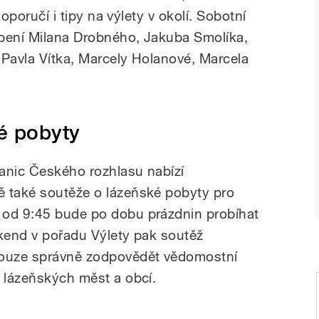
 doporučí i tipy na výlety v okolí. Sobotní
upení Milana Drobného, Jakuba Smolíka,
 Pavla Vítka, Marcely Holanové, Marcela
é pobyty
tanic Českého rozhlasu nabízí
ě také soutěže o lázeňské pobyty pro
 od 9:45 bude po dobu prázdnin probíhat
íkend v pořadu Výlety pak soutěž
pouze správně zodpovědět vědomostní
h lázeňských měst a obcí.