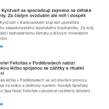
 Kynžvart se specializují zejména na dětské
nty. Za čistým ovzduším ale míří i dospělí
Kynžvart v Karlovarském kraji leží uprostřed
o západočeského lázeňského trojúhelníku. Za svůj
vděčí blahodárnému klimatu a léčivým minerálním
nům.
otel Felicitas v Poděbradech nabízí
skou léčbu spojenou se zážitky a rituální
cí
ká léčba v Poděbradech se od otevření provozu
je na srdce a oběhový systém. Novější lázeňský
x Spa Hotel Felicitas vybudoval rozšířený léčebný
.