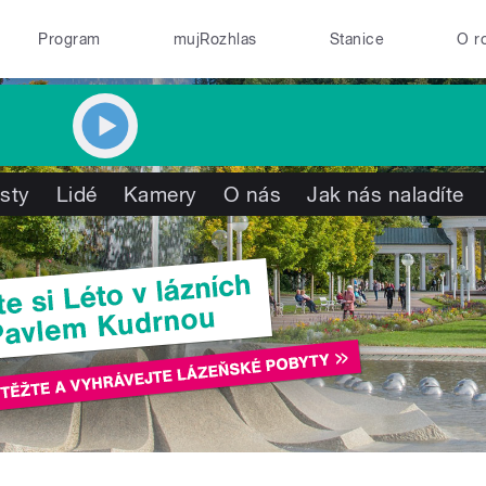
Program
mujRozhlas
Stanice
O r
isty
Lidé
Kamery
O nás
Jak nás naladíte