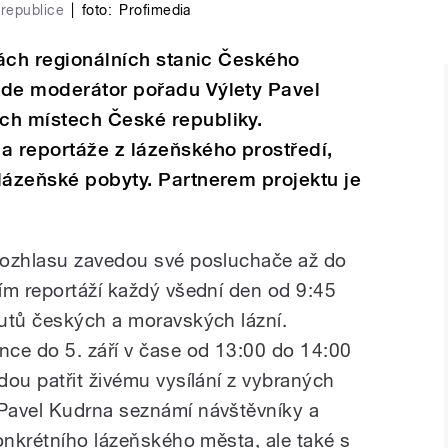
 republice
|
foto:
Profimedia
lnách regionálních stanic Českého
ude moderátor pořadu Výlety Pavel
ch místech České republiky.
a reportáže z lázeňského prostředí,
lázeňské pobyty. Partnerem projektu je
rozhlasu zavedou své posluchače až do
ím reportáží každý všední den od 9:45
utů českých a moravských lázní.
ce do 5. září v čase od 13:00 do 14:00
dou patřit živému vysílání z vybraných
Pavel Kudrna seznámí návštěvníky a
onkrétního lázeňského města, ale také s