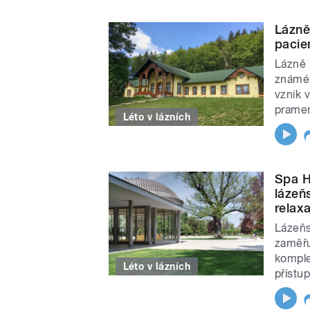
Lázně
pacie
Lázně 
známéh
vznik 
prame
Léto v lázních
Spa H
lázeň
relaxa
Lázeňs
zaměřu
komple
Léto v lázních
přístup