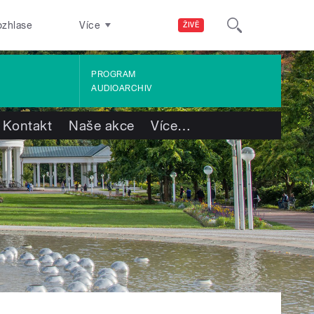
ozhlase
Více
ŽIVĚ
PROGRAM
AUDIOARCHIV
Kontakt
Naše akce
Více
…