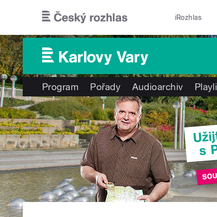
Přejít k hlavnímu obsahu
iRozhlas
Program
Pořady
Audioarchiv
Playl