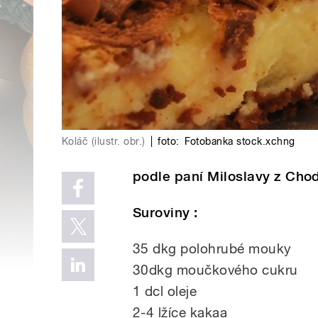
Koláč (ilustr. obr.)
|
foto:
Fotobanka stock.xchng
podle paní Miloslavy z Cho
Suroviny :
35 dkg polohrubé mouky
30dkg moučkového cukru
1 dcl oleje
2-4 lžíce kakaa