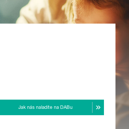
Jak nás naladíte na DABu