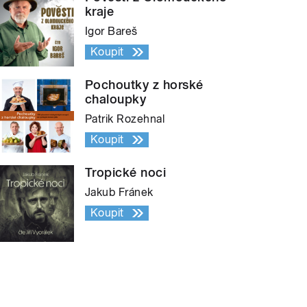
kraje
Igor Bareš
Koupit
Pochoutky z horské
chaloupky
Patrik Rozehnal
Koupit
Tropické noci
Jakub Fránek
Koupit