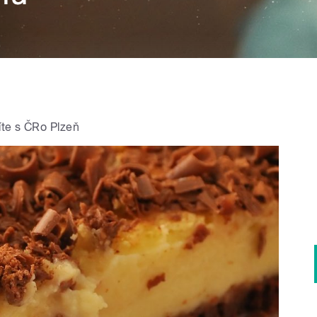
íte s ČRo Plzeň