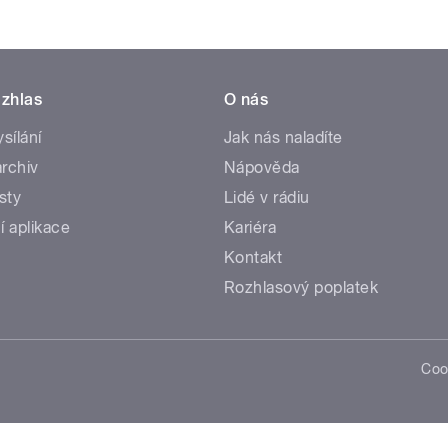
zhlas
O nás
ysílání
Jak nás naladíte
rchiv
Nápověda
sty
Lidé v rádiu
í aplikace
Kariéra
Kontakt
Rozhlasový poplatek
Coo