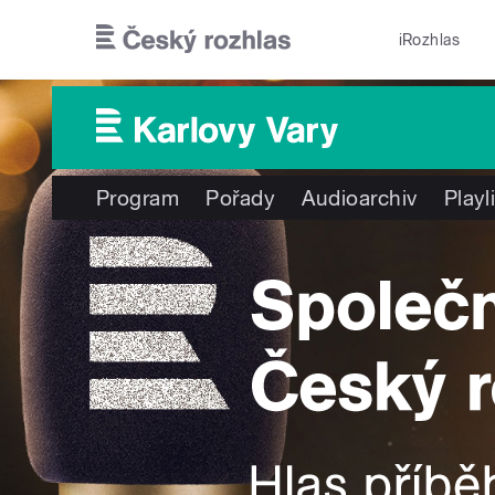
Přejít k hlavnímu obsahu
iRozhlas
Program
Pořady
Audioarchiv
Playl