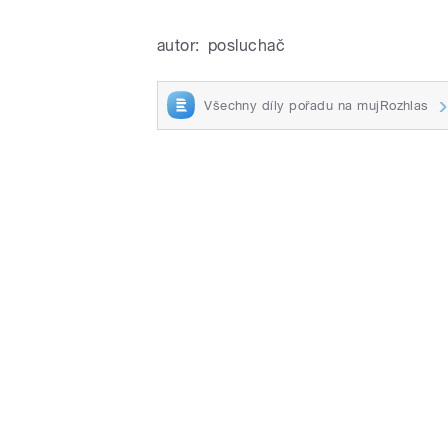
autor:
posluchač
Všechny díly pořadu na mujRozhlas