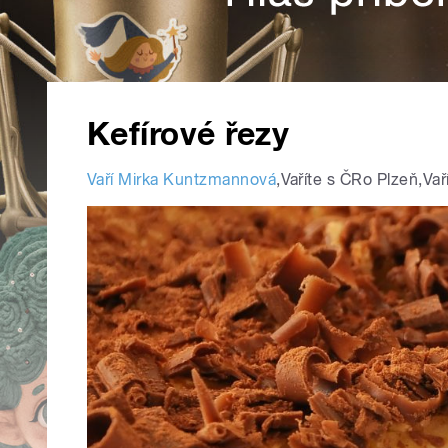
Kefírové řezy
Vaří Mirka Kuntzmannová
,
Vaříte s ČRo Plzeň
,
Vař