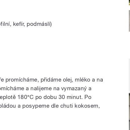
lní, kefír, podmáslí)
e promícháme, přidáme olej, mléko a na
romícháme a nalijeme na vymazaný a
teplotě 180°C po dobu 30 minut. Po
oládou a posypeme dle chuti kokosem,