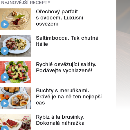
NEJNOVĚJŠÍ RECEPTY
Ořechový parfait
s ovocem. Luxusní
osvěžení
Saltimbocca. Tak chutná
Itálie
Rychlé osvěžující saláty.
Podávejte vychlazené!
Buchty s meruňkami.
Právě je na ně ten nejlepší
čas
Rybíz à la brusinky.
Dokonalá náhražka