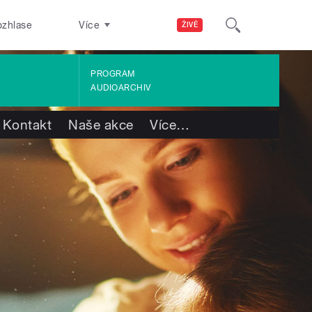
ozhlase
Více
ŽIVĚ
PROGRAM
AUDIOARCHIV
Kontakt
Naše akce
Více
…