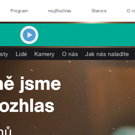
Program
mujRozhlas
Stanice
O r
isty
Lidé
Kamery
O nás
Jak nás naladíte