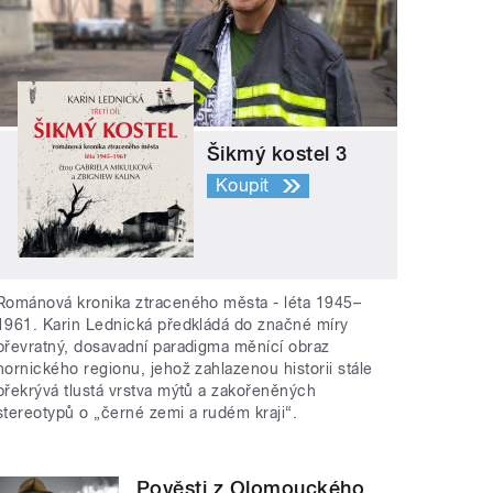
Šikmý kostel 3
Koupit
Románová kronika ztraceného města - léta 1945–
1961. Karin Lednická předkládá do značné míry
převratný, dosavadní paradigma měnící obraz
hornického regionu, jehož zahlazenou historii stále
překrývá tlustá vrstva mýtů a zakořeněných
stereotypů o „černé zemi a rudém kraji“.
Pověsti z Olomouckého