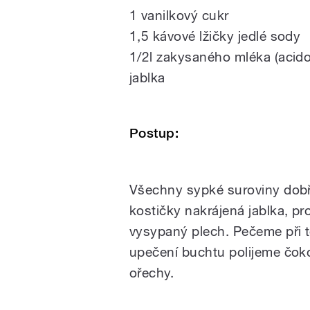
1 vanilkový cukr
1,5 kávové lžičky jedlé sody
1/2l zakysaného mléka (acidofi
jablka
Postup:
Všechny sypké suroviny dobř
kostičky nakrájená jablka, p
vysypaný plech. Pečeme při 
upečení buchtu polijeme čok
ořechy.