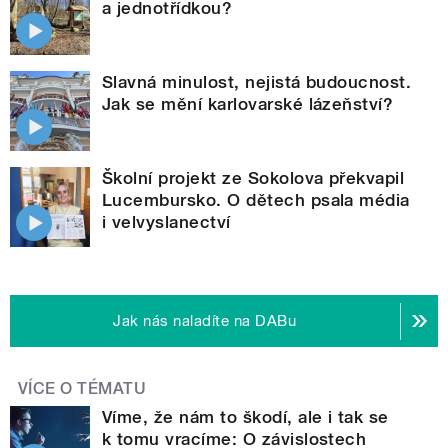
a jednotřídkou?
Slavná minulost, nejistá budoucnost.
Jak se mění karlovarské lázeňství?
Školní projekt ze Sokolova překvapil
Lucembursko. O dětech psala média
i velvyslanectví
Jak nás naladíte na DABu
VÍCE O TÉMATU
Víme, že nám to škodí, ale i tak se
k tomu vracíme: O závislostech