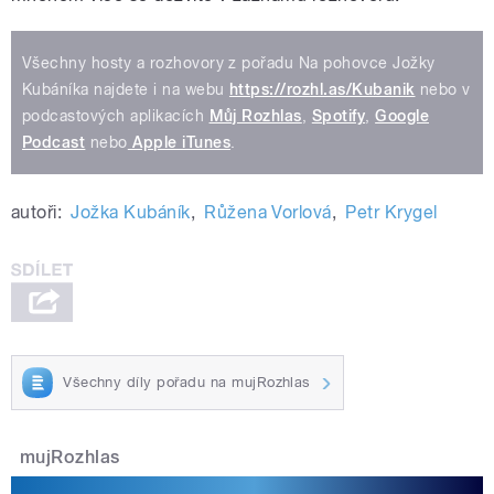
Všechny hosty a rozhovory z pořadu Na pohovce Jožky
Kubáníka najdete i na webu
https://rozhl.as/Kubanik
nebo v
podcastových aplikacích
Můj Rozhlas
,
Spotify
,
Google
Podcast
nebo
Apple iTunes
.
autoři:
Jožka Kubáník
,
Růžena Vorlová
,
Petr Krygel
Všechny díly pořadu na mujRozhlas
mujRozhlas