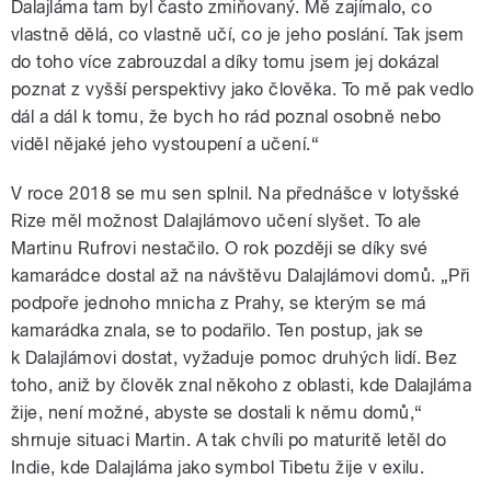
Dalajláma tam byl často zmiňovaný. Mě zajímalo, co
vlastně dělá, co vlastně učí, co je jeho poslání. Tak jsem
do toho více zabrouzdal a díky tomu jsem jej dokázal
poznat z vyšší perspektivy jako člověka. To mě pak vedlo
dál a dál k tomu, že bych ho rád poznal osobně nebo
viděl nějaké jeho vystoupení a učení.“
V roce 2018 se mu sen splnil. Na přednášce v lotyšské
Rize měl možnost Dalajlámovo učení slyšet. To ale
Martinu Rufrovi nestačilo. O rok později se díky své
kamarádce dostal až na návštěvu Dalajlámovi domů. „Při
podpoře jednoho mnicha z Prahy, se kterým se má
kamarádka znala, se to podařilo. Ten postup, jak se
k Dalajlámovi dostat, vyžaduje pomoc druhých lidí. Bez
toho, aniž by člověk znal někoho z oblasti, kde Dalajláma
žije, není možné, abyste se dostali k němu domů,“
shrnuje situaci Martin. A tak chvíli po maturitě letěl do
Indie, kde Dalajláma jako symbol Tibetu žije v exilu.