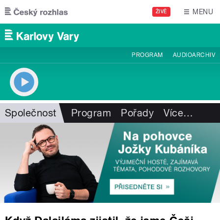
Přejít k hlavnímu obsahu
MENU
ŽIVĚ
PROGRAM
AUDIOARCHIV
Společnost
Program
Pořady
Více
…