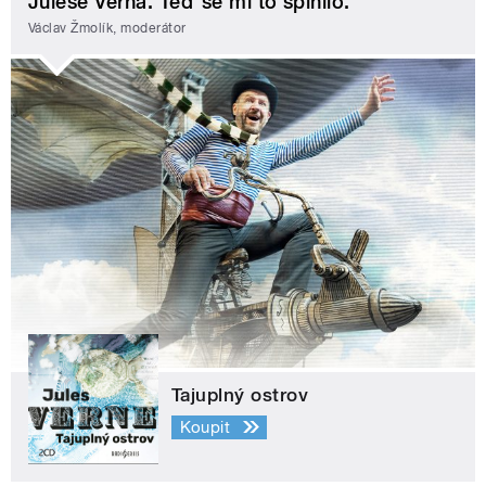
Julese Verna. Teď se mi to splnilo.
Václav Žmolík, moderátor
Tajuplný ostrov
Koupit