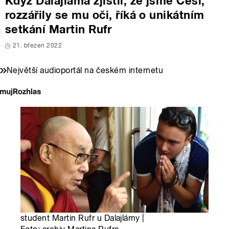
Když Dalajláma zjistil, že jsme Češi,
rozzářily se mu oči, říká o unikátním
setkání Martin Rufr
21. březen 2022
Největší audioportál na českém internetu
student Martin Rufr u Dalajlámy |