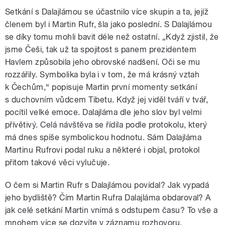
Setkání s Dalajlámou se účastnilo více skupin a ta, jejíž
členem byl i Martin Rufr, šla jako poslední. S Dalajlámou
se díky tomu mohli bavit déle než ostatní. „Když zjistil, že
jsme Češi, tak už ta spojitost s panem prezidentem
Havlem způsobila jeho obrovské nadšení. Oči se mu
rozzářily. Symbolika byla i v tom, že má krásný vztah
k Čechům,“ popisuje Martin první momenty setkání
s duchovním vůdcem Tibetu. Když jej viděl tváří v tvář,
pocítil velké emoce. Dalajláma dle jeho slov byl velmi
přívětivý. Celá návštěva se řídila podle protokolu, který
má dnes spíše symbolickou hodnotu. Sám Dalajláma
Martinu Rufrovi podal ruku a některé i objal, protokol
přitom takové věci vylučuje.
O čem si Martin Rufr s Dalajlámou povídal? Jak vypadá
jeho bydliště? Čím Martin Rufra Dalajláma obdaroval? A
jak celé setkání Martin vnímá s odstupem času? To vše a
mnohem více se dozvíte v záznamu rozhovoru.