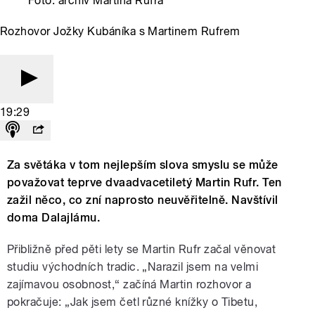
Foto: archiv Martina Rufra
Rozhovor Jožky Kubáníka s Martinem Rufrem
19:29
Za světáka v tom nejlepším slova smyslu se může
považovat teprve dvaadvacetiletý Martin Rufr. Ten
zažil něco, co zní naprosto neuvěřitelně. Navštívil
doma Dalajlámu.
Přibližně před pěti lety se Martin Rufr začal věnovat
studiu východních tradic. „Narazil jsem na velmi
zajímavou osobnost,“ začíná Martin rozhovor a
pokračuje: „Jak jsem četl různé knížky o Tibetu,