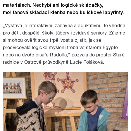
materiálech. Nechybí ani logické skládačky,
molitanová skládací klenba nebo kuličkové labyrinty.
„Výstava je interaktivní, zábavná a edukativní. Je vhodná
pro děti, dospělé, školy, tábory i zvídavé seniory. Zájemci
si mohou ověřit svou trpělivost a zjistit, jak se
procvičovalo logické myšlení třeba ve starém Egyptě
nebo na dvoře císaře Rudolfa,“ pozvala do prostor Staré
radnice v Ostrově průvodkyně Lucie Poláková.