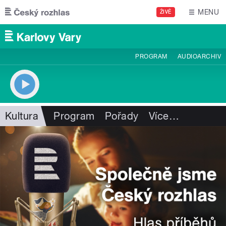
Přejít k hlavnímu obsahu
MENU
ŽIVĚ
PROGRAM
AUDIOARCHIV
Kultura
Program
Pořady
Více
…