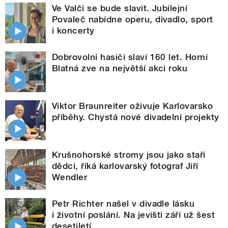
Ve Valči se bude slavit. Jubilejní
Povaleč nabídne operu, divadlo, sport
i koncerty
Dobrovolní hasiči slaví 160 let. Horní
Blatná zve na největší akci roku
Viktor Braunreiter oživuje Karlovarsko
příběhy. Chystá nové divadelní projekty
Krušnohorské stromy jsou jako staří
dědci, říká karlovarský fotograf Jiří
Wendler
Petr Richter našel v divadle lásku
i životní poslání. Na jevišti září už šest
desetiletí