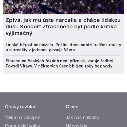
Zpívá, jak mu ústa narostla a chápe lidskou
duši. Koncert Ztraceného byl podle kritika
výjimečný
Lidská blbost nezmizela. Politici dnes nabízí balíček reality
a surreality v jednom, glosuje Vávra
Situace na českých řekách není příznivá, varuje ředitel
Povodí Vltavy. V některých úsecích jsou toky bez vody
Český rozhlas
O nás
Válka na Ukrajině
Jak nás naladíte
Komunální volby
Nápověda