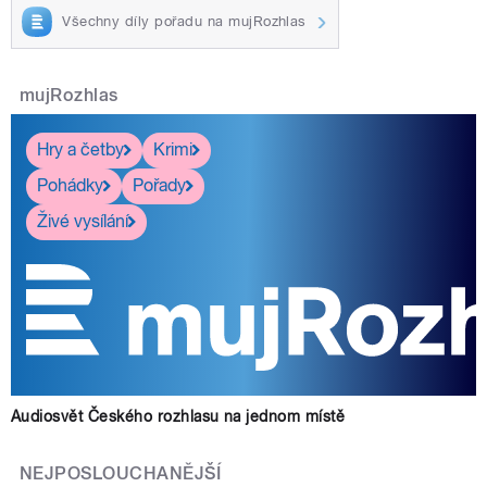
Všechny díly pořadu na mujRozhlas
mujRozhlas
Hry a četby
Krimi
Pohádky
Pořady
Živé vysílání
Audiosvět Českého rozhlasu na jednom místě
NEJPOSLOUCHANĚJŠÍ