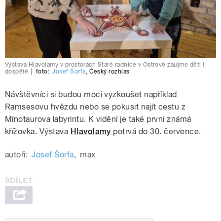
Výstava Hlavolamy v prostorách Staré radnice v Ostrově zaujme děti i
dospělé
|
foto:
Josef Šorfa
,
Český rozhlas
Návštěvníci si budou moci vyzkoušet například
Ramsesovu hvězdu nebo se pokusit najít cestu z
Mínotaurova labyrintu. K vidění je také první známá
křížovka. Výstava
Hlavolamy
potrvá do 30. července.
autoři:
Josef Šorfa
,
max