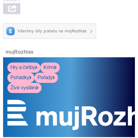
Všechny díly pořadu na mujRozhlas
mujRozhlas
Hry a četby
Krimi
Pohádky
Pořady
Živé vysílání