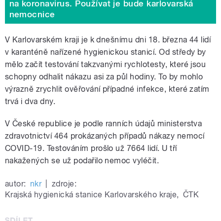
na koronavirus. Používat je bude karlovarská
nemocnice
V Karlovarském kraji je k dnešnímu dni
18. března
44 lidí
v karanténě nařízené hygienickou stanicí. Od středy by
mělo začít testování takzvanými rychlotesty, které jsou
schopny odhalit nákazu asi za půl hodiny. To by mohlo
výrazně zrychlit ověřování případné infekce, které zatím
trvá i dva dny.
V České republice je podle ranních údajů ministerstva
zdravotnictví 464 prokázaných případů nákazy nemocí
COVID-19. Testováním prošlo už 7664 lidí. U tří
nakažených se už podařilo nemoc vyléčit.
autor:
nkr
|
zdroje:
Krajská hygienická stanice Karlovarského kraje
,
ČTK