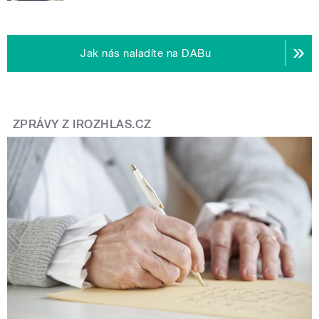
Jak nás naladíte na DABu
ZPRÁVY Z IROZHLAS.CZ