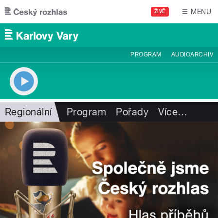
Přejít k hlavnímu obsahu
MENU
ŽIVĚ
PROGRAM
AUDIOARCHIV
Regionální
Program
Pořady
Více
…