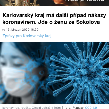
Karlovarský kraj má další případ nákazy
koronavirem. Jde o ženu ze Sokolova
18. březen 2020 18:30
Zprávy pro Karlovarský kraj
koronavirus, rouška, Čína (ilustrační foto)
|
foto:
Pixabay
,
CC0 1.0