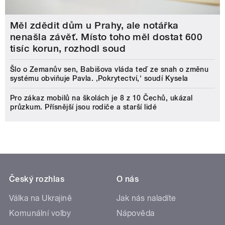
Měl zdědit dům u Prahy, ale notářka
nenašla závěť. Místo toho měl dostat 600
tisíc korun, rozhodl soud
Šlo o Zemanův sen, Babišova vláda teď ze snah o změnu
systému obviňuje Pavla. ‚Pokrytectví,‘ soudí Kysela
Pro zákaz mobilů na školách je 8 z 10 Čechů, ukázal
průzkum. Přísnější jsou rodiče a starší lidé
Český rozhlas
O nás
Válka na Ukrajině
Jak nás naladíte
Komunální volby
Nápověda