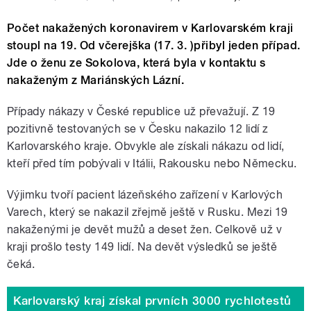
Počet nakažených koronavirem v Karlovarském kraji
stoupl na 19. Od včerejška (17. 3. )přibyl jeden případ.
Jde o ženu ze Sokolova, která byla v kontaktu s
nakaženým z Mariánských Lázní.
Případy nákazy v České republice už převažují. Z 19
pozitivně testovaných se v Česku nakazilo 12 lidí z
Karlovarského kraje. Obvykle ale získali nákazu od lidí,
kteří před tím pobývali v Itálii, Rakousku nebo Německu.
Výjimku tvoří pacient lázeňského zařízení v Karlových
Varech, který se nakazil zřejmě ještě v Rusku. Mezi 19
nakaženými je devět mužů a deset žen. Celkově už v
kraji prošlo testy 149 lidí. Na devět výsledků se ještě
čeká.
Karlovarský kraj získal prvních 3000 rychlotestů