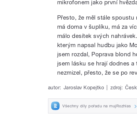
mikrofonem jako první hvězda
Přesto, že měl stále spoustu
má doma v šuplíku, má za více
málo desítek svých nahrávek. 
kterým napsal hudbu jako Mod
jsem rozdal, Poprava blond h
jsem lásku se hrají dodnes a
nezmizel, přesto, že se po revo
autor:
Jaroslav Kopejtko
|
zdroj:
Česk
Všechny díly pořadu na mujRozhlas