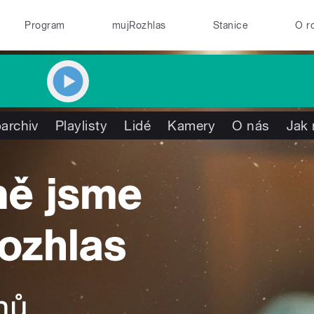
Program
mujRozhlas
Stanice
O r
archiv
Playlisty
Lidé
Kamery
O nás
Jak 