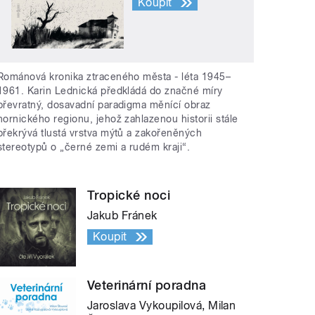
Koupit
Románová kronika ztraceného města - léta 1945–
1961. Karin Lednická předkládá do značné míry
převratný, dosavadní paradigma měnící obraz
hornického regionu, jehož zahlazenou historii stále
překrývá tlustá vrstva mýtů a zakořeněných
stereotypů o „černé zemi a rudém kraji“.
Tropické noci
Jakub Fránek
Koupit
Veterinární poradna
Jaroslava Vykoupilová, Milan