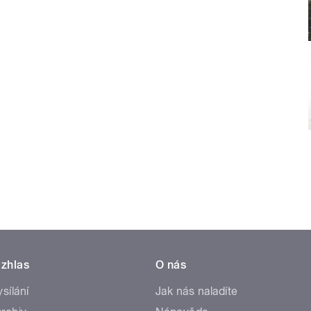
zhlas
O nás
ysílání
Jak nás naladíte