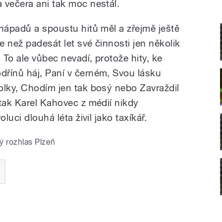
 večera ani tak moc nestál.
 nápadů a spoustu hitů měl a zřejmě ještě
 než padesát let své činnosti jen několik
To ale vůbec nevadí, protože hity, ke
řínů háj, Paní v černém, Svou lásku
olky, Chodím jen tak bosý nebo Zavraždil
 tak Karel Kahovec z médií nikdy
luci dlouhá léta živil jako taxíkář.
ý rozhlas Plzeň