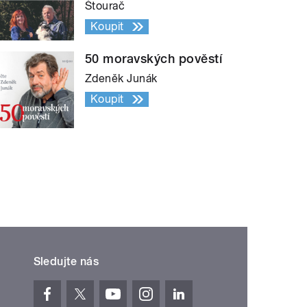
Štourač
Koupit
50 moravských pověstí
Zdeněk Junák
Koupit
Sledujte nás