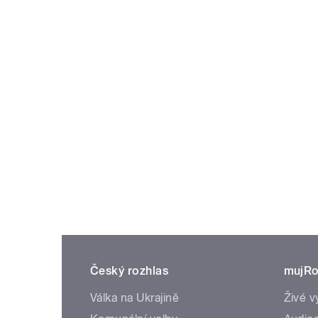
Český rozhlas
mujRo
Válka na Ukrajině
Živé v