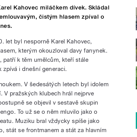
Karel Kahovec miláčkem dívek. Skládal
vemlouvavým, čistým hlasem zpíval o
dnes.
. let byl nesporně Karel Kahovec,
asem, kterým okouzloval davy fanynek.
 patří k těm umělcům, kteří stále
ak zpívá i dnešní generaci.
moukem. V šedesátých letech byl idolem
í. V pražských klubech hrál nejprve
postupně se objevil v sestavě skupin
mengo. To už se o něm mluvilo jako o
atu. Muziku bral vždycky spíše jako
o, stát se frontmanem a stát za hlavním