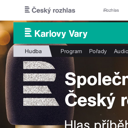
Přejít k hlavnímu obsahu
iRozhlas
Hudba
Program
Pořady
Audio