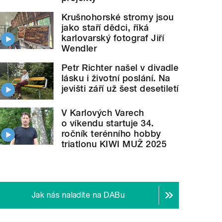
Krušnohorské stromy jsou
jako staří dědci, říká
karlovarský fotograf Jiří
Wendler
Petr Richter našel v divadle
lásku i životní poslání. Na
jevišti září už šest desetiletí
V Karlových Varech
o víkendu startuje 34.
ročník terénního hobby
triatlonu KIWI MUŽ 2025
Jak nás naladíte na DABu