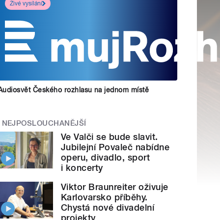
Živé vysílání
Audiosvět Českého rozhlasu na jednom místě
NEJPOSLOUCHANĚJŠÍ
Ve Valči se bude slavit.
Jubilejní Povaleč nabídne
operu, divadlo, sport
i koncerty
Viktor Braunreiter oživuje
Karlovarsko příběhy.
Chystá nové divadelní
projekty