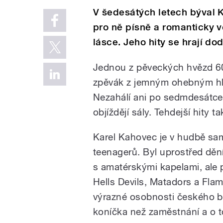
V šedesátých letech býval 
pro ně písně a romanticky 
lásce. Jeho hity se hrají do
Jednou z pěveckých hvězd 60
zpěvák z jemným ohebným hl
Nezahálí ani po sedmdesátce,
objíždějí sály. Tehdejší hity t
Karel Kahovec je v hudbě sa
teenagerů. Byl uprostřed děn
s amatérskými kapelami, ale 
Hells Devils, Matadors a Fla
výrazné osobnosti českého be
koníčka než zaměstnání a o t