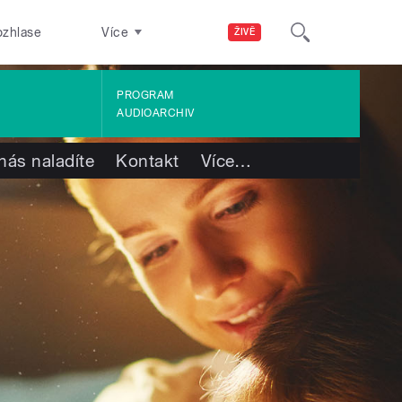
ozhlase
Více
ŽIVĚ
PROGRAM
AUDIOARCHIV
nás naladíte
Kontakt
Více
…