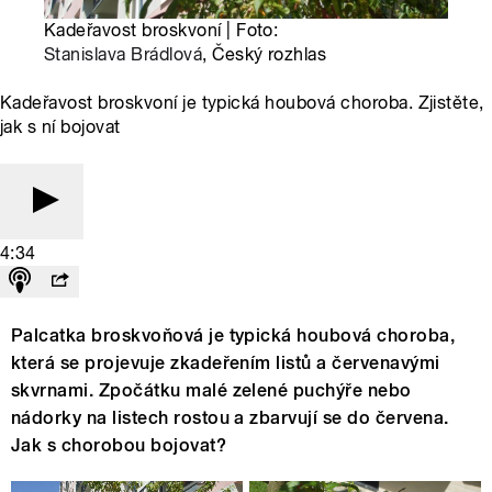
Kadeřavost broskvoní | Foto:
Stanislava Brádlová
, Český rozhlas
Kadeřavost broskvoní je typická houbová choroba. Zjistěte,
jak s ní bojovat
4:34
Palcatka broskvoňová je typická houbová choroba,
která se projevuje zkadeřením listů a červenavými
skvrnami. Zpočátku malé zelené puchýře nebo
nádorky na listech rostou a zbarvují se do červena.
Jak s chorobou bojovat?