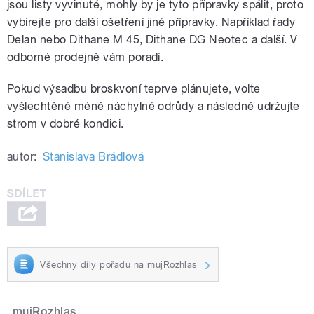
jsou listy vyvinuté, mohly by je tyto přípravky spálit, proto
vybírejte pro další ošetření jiné přípravky. Například řady
Delan nebo Dithane M 45, Dithane DG Neotec a další. V
odborné prodejně vám poradí.
Pokud výsadbu broskvoní teprve plánujete, volte
vyšlechtěné méně náchylné odrůdy a následně udržujte
strom v dobré kondici.
autor:
Stanislava Brádlová
Všechny díly pořadu na mujRozhlas
mujRozhlas