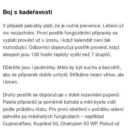
Boj s kadeřavostí
V případě palcatky platí, že je nutná prevence. Léčení už
nic nezachrání. První postřik fungicidními přípravky se
vyplatí provést už v únoru, i když kalendář není tak
rozhodující. Odborníci doporučují postřik provést, když
alespoň jsou 100 hodin teploty vyšší než 7 stupňů.
Důležité jsou i podmínky. Mělo by být sucho a bezvětří,
aby se přípravek dobře uchytil. Stříkáme nejen větve, ale
i kmen.
Druhý postřik se doporučuje v době rozevírání pupenů.
Paleta přípravků je poměrně bohatá a měli byste volit
podle průběhu růstu. Pro první ošetření v počátku rašení
sáhněte po měďnatých fungicidech – například
Cuprocaffaro, Kuprikol 50, Champion 50 WP. Pokud už