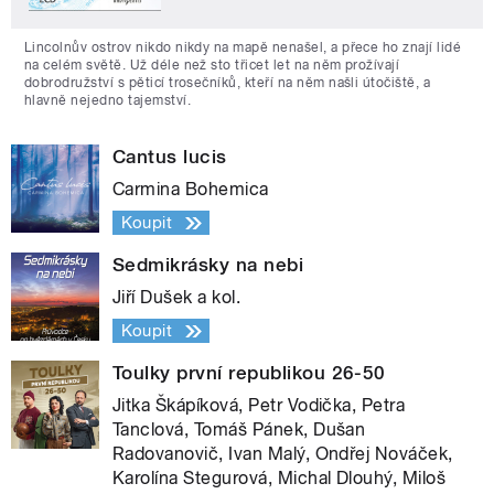
Lincolnův ostrov nikdo nikdy na mapě nenašel, a přece ho znají lidé
na celém světě. Už déle než sto třicet let na něm prožívají
dobrodružství s pěticí trosečníků, kteří na něm našli útočiště, a
hlavně nejedno tajemství.
Cantus lucis
Carmina Bohemica
Koupit
Sedmikrásky na nebi
Jiří Dušek a kol.
Koupit
Toulky první republikou 26-50
Jitka Škápíková, Petr Vodička, Petra
Tanclová, Tomáš Pánek, Dušan
Radovanovič, Ivan Malý, Ondřej Nováček,
Karolína Stegurová, Michal Dlouhý, Miloš