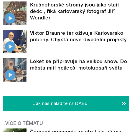
Krušnohorské stromy jsou jako staří
dědci, říká karlovarský fotograf Jiří
Wendler
Viktor Braunreiter oživuje Karlovarsko
příběhy. Chystá nové divadelní projekty
Loket se připravuje na velkou show. Do
města míří nejlepší motokrosaři světa
Jak nás naladíte na DABu
VÍCE O TÉMATU
Červený pomocník za sto tisíc už má